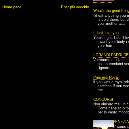
Home page
Post più vecchio
What's the good thin
I'd eat anything you 
is cold there, but 
your mother at...
I don't love you
You're right. I don't 
i want your body i
your hair...
I GRANDI PADRI D
Vorremmo studiarli co
possa condurci sere
l'ignoto
Princess Royal
if you was a royal pr
careless if you wa
me ...
CONCORSI
Non vincerò mai un c
Come cane sciolto
per lo vasto mondo
VENEZI
E' come s