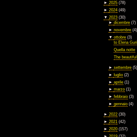
►
2025
(78)
►
2024
(49)
▼
2023
(30)
►
dicembre
(7)
►
novembre
(4)
▼
ottobre
(3)
to Elena Gur
Quella notte
The beautiful
►
settembre
(5
►
luglio
(2)
►
aprile
(1)
►
marzo
(1)
►
febbraio
(3)
►
gennaio
(4)
►
2022
(30)
►
2021
(42)
►
2020
(157)
►
2019
(32)