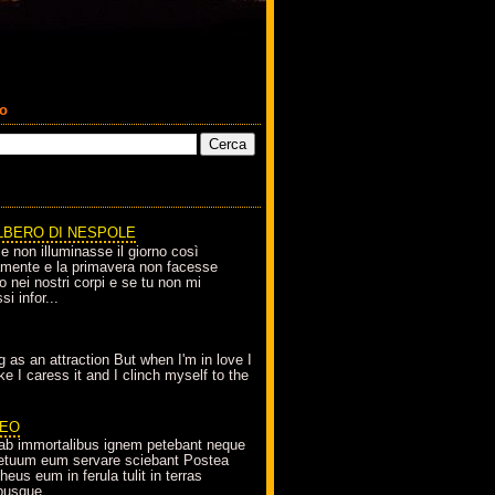
co
LBERO DI NESPOLE
le non illuminasse il giorno così
amente e la primavera non facesse
o nei nostri corpi e se tu non mi
si infor...
g as an attraction But when I'm in love I
e I caress it and I clinch myself to the
EO
ab immortalibus ignem petebant neque
petuum eum servare sciebant Postea
eus eum in ferula tulit in terras
busque...