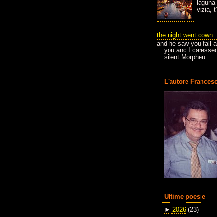
laguna 
vizia, 
the night went down..
and he saw you fall a
you and I caressed
silent Morpheu...
L'autore Francesc
Ultime poesie
►
2026
(23)