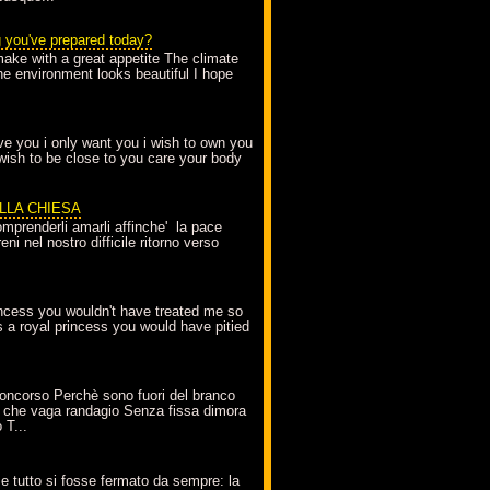
g you've prepared today?
make with a great appetite The climate
the environment looks beautiful I hope
love you i only want you i wish to own you
 wish to be close to you care your body
ELLA CHIESA
mprenderli amarli affinche' la pace
ni nel nostro difficile ritorno verso
incess you wouldn't have treated me so
s a royal princess you would have pitied
oncorso Perchè sono fuori del branco
 che vaga randagio Senza fissa dimora
 T...
A
e tutto si fosse fermato da sempre: la