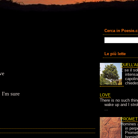
Cerca in Poesie.
Le più lette
QUELL'A
E se il so
ve
intens
capolin
chiedes
 I'm sure
LOVE
There is no such thin
wake up and I strok
...
PROMET
Homines 
in per
Prometh
homini