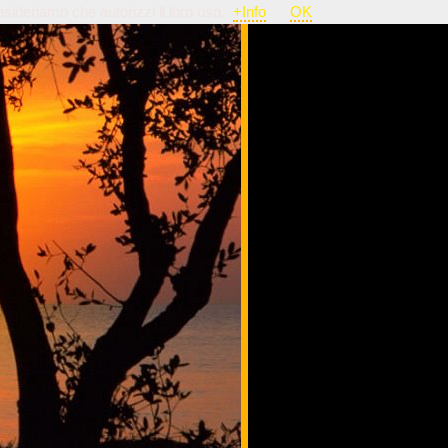
nsideriamo che autorizzi il loro uso.
+Info
OK