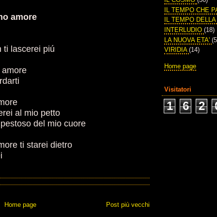
IL TEMPO CHE 
imo amore
IL TEMPO DELL
INTERLUDIO
(18)
LA NUOVA ETA'
(5
 ti lascerei piú
VIRIDIA
(14)
Home page
o amore
rdarti
Visitatori
amore
1
6
2
erei al mio petto
empestoso del mio cuore
re ti starei dietro
i
Home page
Post più vecchi