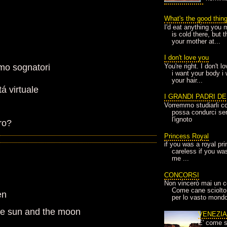
What's the good thin
I'd eat anything you 
is cold there, but 
your mother at...
I don't love you
mo sognatori
You're right. I don't 
i want your body i
your hair...
á virtuale
I GRANDI PADRI D
Vorremmo studiarli co
possa condurci sere
l'ignoto
ro?
Princess Royal
if you was a royal pr
careless if you wa
me ...
CONCORSI
Non vincerò mai un c
Come cane sciolto
en
per lo vasto mondo
 the sun and the moon
VENEZI
E' come s