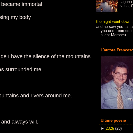
laguna 
 I became immortal
vizia, 
ssing my body
the night went down..
and he saw you fall a
you and I caressed
silent Morpheu...
L'autore Francesc
ide I have the silence of the mountains
t was surrounded me
mountains and rivers around me.
Ultime poesie
 and always will.
►
2026
(23)