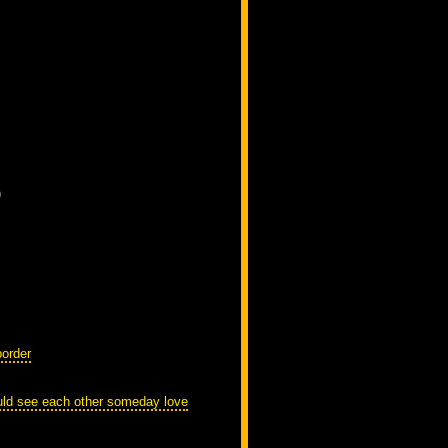
)
border
uld see each other someday love