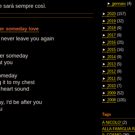
►
gennaio
(4)
 e sarà sempre così.
►
2020
(157)
►
2019
(32)
her someday love
►
2018
(9)
►
2017
(9)
d never leave you again
►
2016
(25)
►
2015
(16)
her someday
►
2014
(9)
at you
►
2013
(5)
►
2012
(9)
someday
►
2011
(5)
 it to my chest
►
2010
(7)
 heart sound
►
2009
(52)
►
2008
(105)
, I'd be after you
ou
Tags
A NICOLO'
(2)
ALLA FAMIGLIA 
IL COSMO
(36)