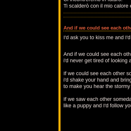
Ti scalderò con il mio calore
And if we could see each ot
I'd ask you to kiss me and I'
And if we could see each ot
i'd never get tired of looking 
If we could see each other 
i'd shake your hand and bring
to make you hear the stormy
If we saw each other someday
like a puppy and I'd follow y