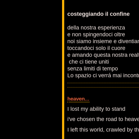
costeggiando il confine
della nostra esperienza
e non spingendoci oltre
noi siamo insieme e diventia
toccandoci solo il cuore
e amando questa nostra realt
che ci tiene uniti
senza limiti di tempo
Lo spazio ci verrá mai incont
heaven...
I lost my ability to stand
i've chosen the road to heav
I left this world, crawled by