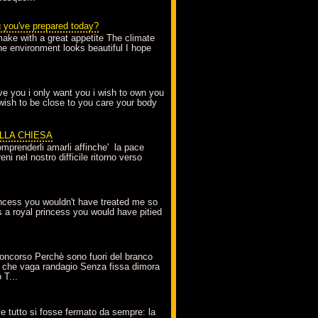
g you've prepared today?
make with a great appetite The climate
the environment looks beautiful I hope
love you i only want you i wish to own you
 wish to be close to you care your body
ELLA CHIESA
mprenderli amarli affinche' la pace
ni nel nostro difficile ritorno verso
incess you wouldn't have treated me so
s a royal princess you would have pitied
oncorso Perchè sono fuori del branco
 che vaga randagio Senza fissa dimora
 T...
A
e tutto si fosse fermato da sempre: la