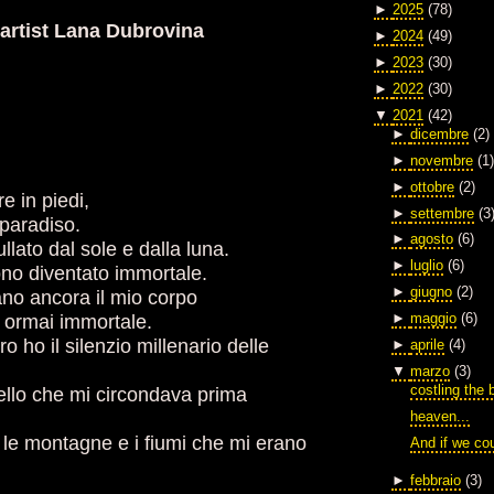
►
2025
(78)
 artist Lana Dubrovina
►
2024
(49)
►
2023
(30)
►
2022
(30)
▼
2021
(42)
►
dicembre
(2)
►
novembre
(1)
►
ottobre
(2)
re in piedi,
►
settembre
(3
 paradiso.
►
agosto
(6)
lato dal sole e dalla luna.
►
luglio
(6)
no diventato immortale.
►
giugno
(2)
no ancora il mio corpo
 ormai immortale.
►
maggio
(6)
o ho il silenzio millenario delle
►
aprile
(4)
▼
marzo
(3)
costling the 
ello che mi circondava prima
heaven...
le montagne e i fiumi che mi erano
And if we co
►
febbraio
(3)