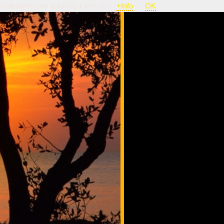
nsideriamo che autorizzi il loro uso.
+Info
OK