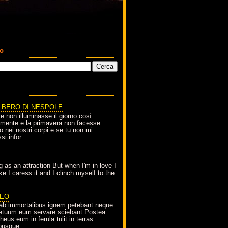
co
LBERO DI NESPOLE
le non illuminasse il giorno così
amente e la primavera non facesse
o nei nostri corpi e se tu non mi
si infor...
g as an attraction But when I'm in love I
e I caress it and I clinch myself to the
EO
ab immortalibus ignem petebant neque
petuum eum servare sciebant Postea
eus eum in ferula tulit in terras
busque...