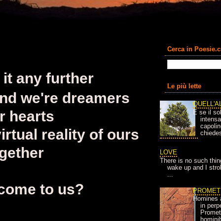
Cerca in Poesie.
it any further
Le più lette
and we're dreamers
QUELL'A
r hearts
E se il so
intens
capolin
irtual reality of ours
chiedes
ogether
LOVE
There is no such thin
wake up and I strok
...
 come to us?
PROMET
Homines 
in per
Prometh
homini