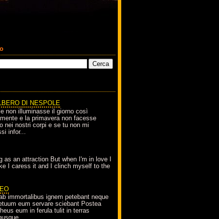
co
LBERO DI NESPOLE
le non illuminasse il giorno così
amente e la primavera non facesse
o nei nostri corpi e se tu non mi
si infor...
g as an attraction But when I'm in love I
e I caress it and I clinch myself to the
EO
ab immortalibus ignem petebant neque
petuum eum servare sciebant Postea
eus eum in ferula tulit in terras
busque...