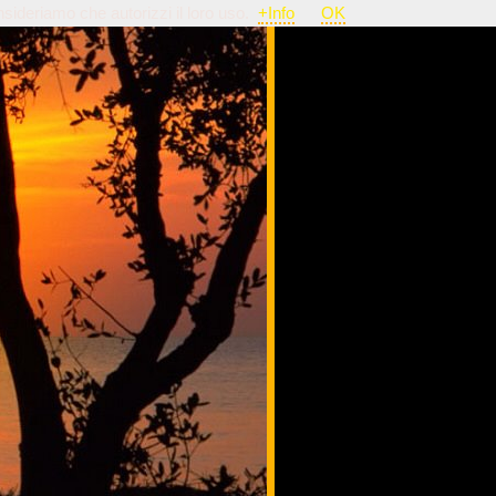
nsideriamo che autorizzi il loro uso.
+Info
OK