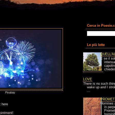
Cerca in Poesie.
Le più lette
QUELL'A
E se il so
intens
capolin
chiedes
LOVE
There is no such thin
wake up and I strok
...
Pixabay
PROMET
Homines 
t here
in per
Prometh
ointment!
homini