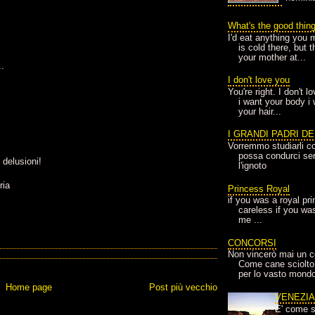
What's the good thin
I'd eat anything you 
is cold there, but 
your mother at...
..
I don't love you
You're right. I don't 
i want your body i
your hair...
I GRANDI PADRI D
Vorremmo studiarli co
possa condurci sere
 delusioni!
l'ignoto
ria
Princess Royal
if you was a royal pr
careless if you wa
me ...
CONCORSI
Non vincerò mai un c
Come cane sciolto
per lo vasto mondo
Home page
Post più vecchio
VENEZI
E' come s