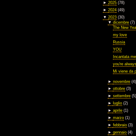
►
2025
(78)
►
2024
(49)
▼
2023
(30)
▼
dicembre
(7)
The New Yea
my love
Russia
YOU
Incantata me
you're alway
Mi viene da 
►
novembre
(4)
►
ottobre
(3)
►
settembre
(5
►
luglio
(2)
►
aprile
(1)
►
marzo
(1)
►
febbraio
(3)
►
gennaio
(4)