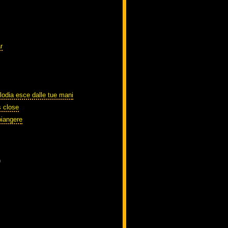
r
lodia esce dalle tue mani
s close
piangere
)