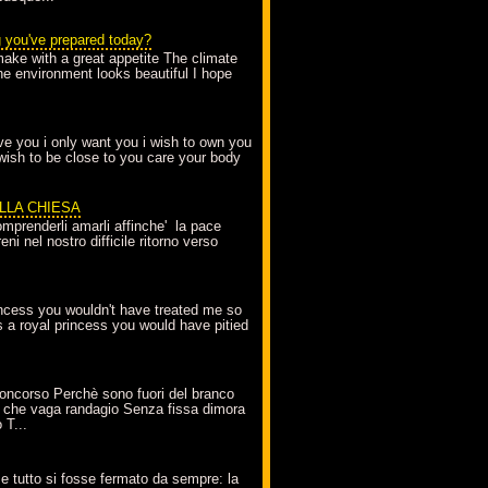
g you've prepared today?
make with a great appetite The climate
the environment looks beautiful I hope
love you i only want you i wish to own you
 wish to be close to you care your body
ELLA CHIESA
mprenderli amarli affinche' la pace
ni nel nostro difficile ritorno verso
incess you wouldn't have treated me so
s a royal princess you would have pitied
oncorso Perchè sono fuori del branco
 che vaga randagio Senza fissa dimora
 T...
A
e tutto si fosse fermato da sempre: la