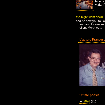
laguna 
vizia, 
the night went down..
and he saw you fall a
you and I caressed
silent Morpheu...
L'autore Francesc
Ultime poesie
►
2026
(23)