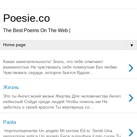
Poesie.co
The Best Poems On The Web |
▼
›
Какая замечательность! Знать, что тебе отвечают
взаимностью Не чувствовать себя покинутым Без любви
Чувствовать сердце, которое бьется Вдали...
Жизнь
›
Это ты Ангел моей жизни Жертва Для человечества Ангел
небесный Сойди среди людей Чтобы помочь им Не
заботясь о своей красоте Ты жертвуешь со...
Paola
›
Improvvisamente Un angelo Mi sorrise Ed io Sentii Una
sensazione antica Un angelo Fece sussultare il mio cuore Tu