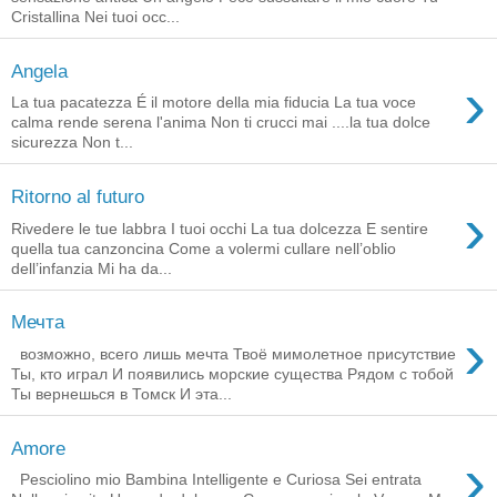
Cristallina Nei tuoi occ...
Angela
›
La tua pacatezza É il motore della mia fiducia La tua voce
calma rende serena l'anima Non ti crucci mai ....la tua dolce
sicurezza Non t...
Ritorno al futuro
›
Rivedere le tue labbra I tuoi occhi La tua dolcezza E sentire
quella tua canzoncina Come a volermi cullare nell’oblio
dell’infanzia Mi ha da...
Мечта
›
возможно, всего лишь мечта Твоё мимолетное присутствие
Ты, кто играл И появились морские существа Рядом с тобой
Ты вернешься в Томск И эта...
Amore
›
Pesciolino mio Bambina Intelligente e Curiosa Sei entrata