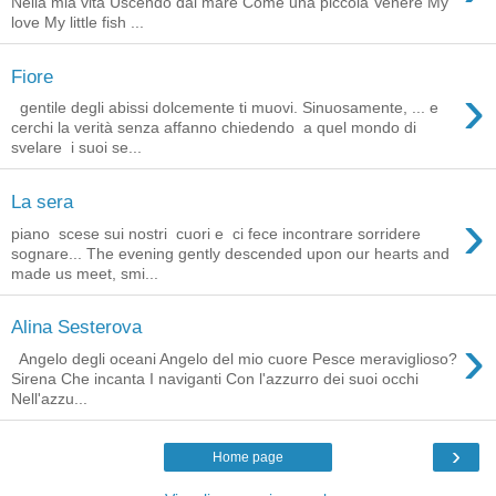
Nella mia vita Uscendo dal mare Come una piccola Venere My
love My little fish ...
Fiore
›
gentile degli abissi dolcemente ti muovi. Sinuosamente, ... e
cerchi la verità senza affanno chiedendo a quel mondo di
svelare i suoi se...
La sera
›
piano scese sui nostri cuori e ci fece incontrare sorridere
sognare... The evening gently descended upon our hearts and
made us meet, smi...
Alina Sesterova
›
Angelo degli oceani Angelo del mio cuore Pesce meraviglioso?
Sirena Che incanta I naviganti Con l'azzurro dei suoi occhi
Nell'azzu...
›
Home page