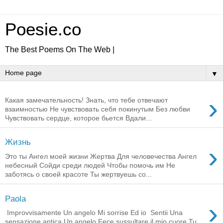
Poesie.co
The Best Poems On The Web |
▼
›
Какая замечательность! Знать, что тебе отвечают
взаимностью Не чувствовать себя покинутым Без любви
Чувствовать сердце, которое бьется Вдали...
Жизнь
›
Это ты Ангел моей жизни Жертва Для человечества Ангел
небесный Сойди среди людей Чтобы помочь им Не
заботясь о своей красоте Ты жертвуешь со...
Paola
›
Improvvisamente Un angelo Mi sorrise Ed io Sentii Una
sensazione antica Un angelo Fece sussultare il mio cuore Tu