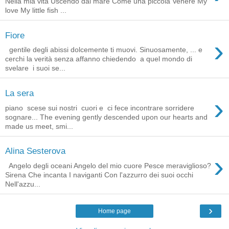
Nella mia vita Uscendo dal mare Come una piccola Venere My
love My little fish ...
Fiore
›
gentile degli abissi dolcemente ti muovi. Sinuosamente, ... e
cerchi la verità senza affanno chiedendo a quel mondo di
svelare i suoi se...
La sera
›
piano scese sui nostri cuori e ci fece incontrare sorridere
sognare... The evening gently descended upon our hearts and
made us meet, smi...
Alina Sesterova
›
Angelo degli oceani Angelo del mio cuore Pesce meraviglioso?
Sirena Che incanta I naviganti Con l'azzurro dei suoi occhi
Nell'azzu...
›
Home page