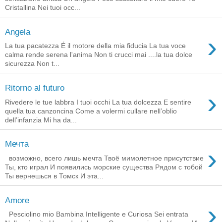
Cristallina Nei tuoi occ...
Angela
›
La tua pacatezza É il motore della mia fiducia La tua voce
calma rende serena l'anima Non ti crucci mai ....la tua dolce
sicurezza Non t...
Ritorno al futuro
›
Rivedere le tue labbra I tuoi occhi La tua dolcezza E sentire
quella tua canzoncina Come a volermi cullare nell’oblio
dell’infanzia Mi ha da...
Мечта
›
возможно, всего лишь мечта Твоё мимолетное присутствие
Ты, кто играл И появились морские существа Рядом с тобой
Ты вернешься в Томск И эта...
Amore
›
Pesciolino mio Bambina Intelligente e Curiosa Sei entrata