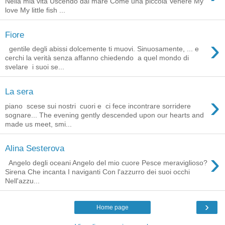
Nella mia vita Uscendo dal mare Come una piccola Venere My
love My little fish ...
Fiore
›
gentile degli abissi dolcemente ti muovi. Sinuosamente, ... e
cerchi la verità senza affanno chiedendo a quel mondo di
svelare i suoi se...
La sera
›
piano scese sui nostri cuori e ci fece incontrare sorridere
sognare... The evening gently descended upon our hearts and
made us meet, smi...
Alina Sesterova
›
Angelo degli oceani Angelo del mio cuore Pesce meraviglioso?
Sirena Che incanta I naviganti Con l'azzurro dei suoi occhi
Nell'azzu...
›
Home page