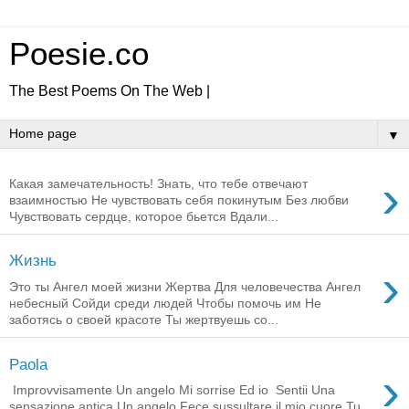
Poesie.co
The Best Poems On The Web |
▼
›
Какая замечательность! Знать, что тебе отвечают
взаимностью Не чувствовать себя покинутым Без любви
Чувствовать сердце, которое бьется Вдали...
Жизнь
›
Это ты Ангел моей жизни Жертва Для человечества Ангел
небесный Сойди среди людей Чтобы помочь им Не
заботясь о своей красоте Ты жертвуешь со...
Paola
›
Improvvisamente Un angelo Mi sorrise Ed io Sentii Una
sensazione antica Un angelo Fece sussultare il mio cuore Tu