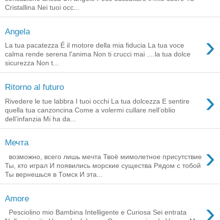
Cristallina Nei tuoi occ...
Angela
›
La tua pacatezza É il motore della mia fiducia La tua voce
calma rende serena l'anima Non ti crucci mai ....la tua dolce
sicurezza Non t...
Ritorno al futuro
›
Rivedere le tue labbra I tuoi occhi La tua dolcezza E sentire
quella tua canzoncina Come a volermi cullare nell’oblio
dell’infanzia Mi ha da...
Мечта
›
возможно, всего лишь мечта Твоё мимолетное присутствие
Ты, кто играл И появились морские существа Рядом с тобой
Ты вернешься в Томск И эта...
Amore
›
Pesciolino mio Bambina Intelligente e Curiosa Sei entrata