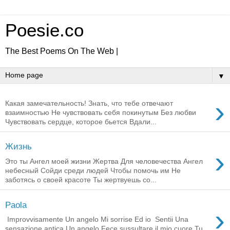
Poesie.co
The Best Poems On The Web |
▼
›
Какая замечательность! Знать, что тебе отвечают
взаимностью Не чувствовать себя покинутым Без любви
Чувствовать сердце, которое бьется Вдали...
Жизнь
›
Это ты Ангел моей жизни Жертва Для человечества Ангел
небесный Сойди среди людей Чтобы помочь им Не
заботясь о своей красоте Ты жертвуешь со...
Paola
›
Improvvisamente Un angelo Mi sorrise Ed io Sentii Una
sensazione antica Un angelo Fece sussultare il mio cuore Tu