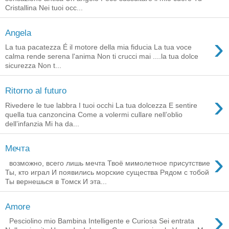
Cristallina Nei tuoi occ...
Angela
›
La tua pacatezza É il motore della mia fiducia La tua voce
calma rende serena l'anima Non ti crucci mai ....la tua dolce
sicurezza Non t...
Ritorno al futuro
›
Rivedere le tue labbra I tuoi occhi La tua dolcezza E sentire
quella tua canzoncina Come a volermi cullare nell’oblio
dell’infanzia Mi ha da...
Мечта
›
возможно, всего лишь мечта Твоё мимолетное присутствие
Ты, кто играл И появились морские существа Рядом с тобой
Ты вернешься в Томск И эта...
Amore
›
Pesciolino mio Bambina Intelligente e Curiosa Sei entrata