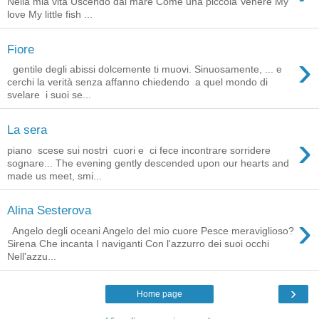
Nella mia vita Uscendo dal mare Come una piccola Venere My
love My little fish ...
Fiore
›
gentile degli abissi dolcemente ti muovi. Sinuosamente, ... e
cerchi la verità senza affanno chiedendo a quel mondo di
svelare i suoi se...
La sera
›
piano scese sui nostri cuori e ci fece incontrare sorridere
sognare... The evening gently descended upon our hearts and
made us meet, smi...
Alina Sesterova
›
Angelo degli oceani Angelo del mio cuore Pesce meraviglioso?
Sirena Che incanta I naviganti Con l'azzurro dei suoi occhi
Nell'azzu...
›
Home page