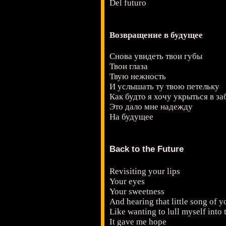
Del futuro
Возвращение в будущее
Снова увидеть твои губы
Твои глаза
Твую нежность
И услышать ту твою петельку
Как будто я хочу укрыться в за
Это дало мне надежду
На будущее
Back to the Future
Revisiting your lips
Your eyes
Your sweetness
And hearing that little song of y
Like wanting to lull myself into
It gave me hope