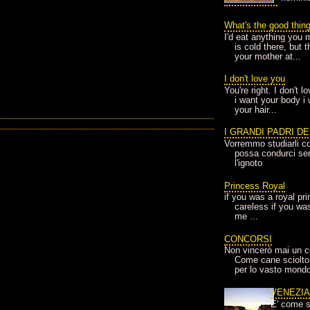
What's the good thin
I'd eat anything you 
is cold there, but 
your mother at...
I don't love you
You're right. I don't 
i want your body i
your hair...
I GRANDI PADRI D
Vorremmo studiarli co
possa condurci sere
l'ignoto
Princess Royal
if you was a royal pr
careless if you wa
me ...
CONCORSI
Non vincerò mai un c
Come cane sciolto
per lo vasto mondo
VENEZI
E' come s