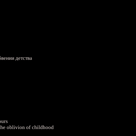
бвении детства
ours
 the oblivion of childhood