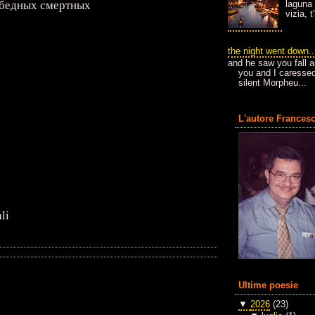
 бедных смертных
laguna 
vizia, 
the night went down..
and he saw you fall a
you and I caressed
silent Morpheu...
L'autore Francesc
li
Ultime poesie
▼
2026
(23)