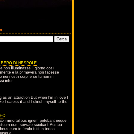
co
LBERO DI NESPOLE
le non illuminasse il giorno così
amente e la primavera non facesse
o nei nostri corpi e se tu non mi
si infor...
g as an attraction But when I'm in love I
e I caress it and I clinch myself to the
EO
ab immortalibus ignem petebant neque
petuum eum servare sciebant Postea
eus eum in ferula tulit in terras
busque...