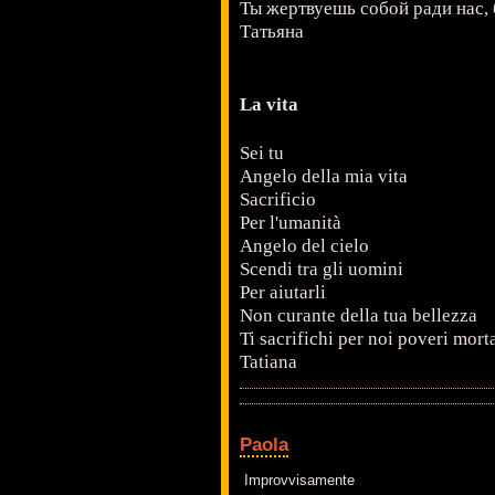
Ты жертвуешь собой ради нас,
Татьяна
La vita
Sei tu
Angelo della mia vita
Sacrificio
Per l'umanità
Angelo del cielo
Scendi tra gli uomini
Per aiutarli
Non curante della tua bellezza
Ti sacrifichi per noi poveri morta
Tatiana
Paola
Improvvisamente