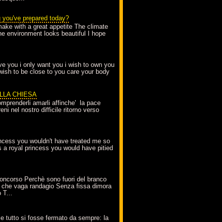
g you've prepared today?
make with a great appetite The climate
the environment looks beautiful I hope
love you i only want you i wish to own you
 wish to be close to you care your body
ELLA CHIESA
mprenderli amarli affinche' la pace
ni nel nostro difficile ritorno verso
incess you wouldn't have treated me so
s a royal princess you would have pitied
oncorso Perchè sono fuori del branco
 che vaga randagio Senza fissa dimora
 T...
A
e tutto si fosse fermato da sempre: la