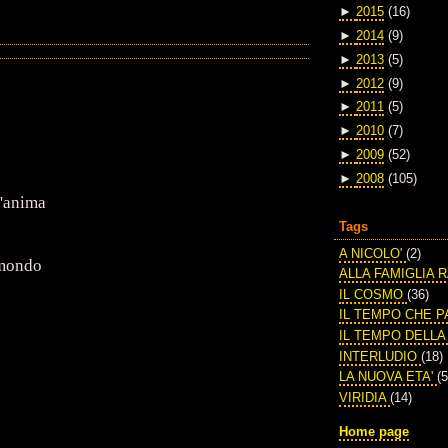
►
2015
(16)
►
2014
(9)
►
2013
(5)
►
2012
(9)
►
2011
(5)
►
2010
(7)
►
2009
(52)
►
2008
(105)
l'anima
Tags
A NICOLO'
(2)
 mondo
ALLA FAMIGLIA 
IL COSMO
(36)
IL TEMPO CHE 
IL TEMPO DELL
INTERLUDIO
(18)
LA NUOVA ETA'
(5
VIRIDIA
(14)
Home page