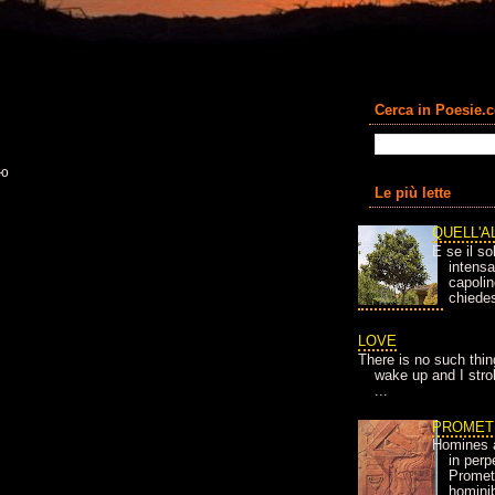
Cerca in Poesie.
ью
Le più lette
QUELL'A
E se il so
intens
capolin
chiedes
LOVE
There is no such thin
wake up and I strok
...
PROMET
Homines 
in per
Prometh
homini