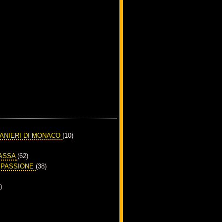
RANIERI DI MONACO
(10)
PASSA
(62)
A PASSIONE
(38)
)