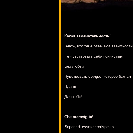
Какая замечательность!
Знать, что тебе отвечают взаимност
Не чувствовать себя покинутым
Без любви
Чувствовать сердце, которое бьется
Вдали
Для тебя!
Che meraviglia!
Sapere di essere corrisposto