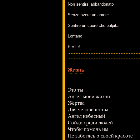
Non sentirsi abbandonato
Senza avere un amore
Sentire un cuore che palpita
Lontano
Per te!
Жизнь
Это ты
Ангел моей жизни
Жертва
Для человечества
Ангел небесный
Сойди среди людей
Чтобы помочь им
Не заботясь о своей красоте