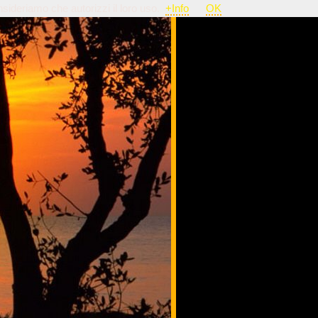
nsideriamo che autorizzi il loro uso.
+Info
OK