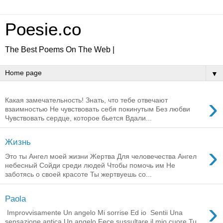
Poesie.co
The Best Poems On The Web |
▼
›
Какая замечательность! Знать, что тебе отвечают
взаимностью Не чувствовать себя покинутым Без любви
Чувствовать сердце, которое бьется Вдали...
Жизнь
›
Это ты Ангел моей жизни Жертва Для человечества Ангел
небесный Сойди среди людей Чтобы помочь им Не
заботясь о своей красоте Ты жертвуешь со...
Paola
›
Improvvisamente Un angelo Mi sorrise Ed io Sentii Una
sensazione antica Un angelo Fece sussultare il mio cuore Tu