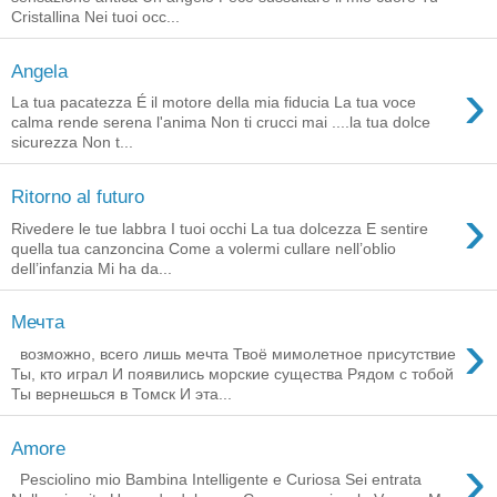
Cristallina Nei tuoi occ...
Angela
›
La tua pacatezza É il motore della mia fiducia La tua voce
calma rende serena l'anima Non ti crucci mai ....la tua dolce
sicurezza Non t...
Ritorno al futuro
›
Rivedere le tue labbra I tuoi occhi La tua dolcezza E sentire
quella tua canzoncina Come a volermi cullare nell’oblio
dell’infanzia Mi ha da...
Мечта
›
возможно, всего лишь мечта Твоё мимолетное присутствие
Ты, кто играл И появились морские существа Рядом с тобой
Ты вернешься в Томск И эта...
Amore
›
Pesciolino mio Bambina Intelligente e Curiosa Sei entrata