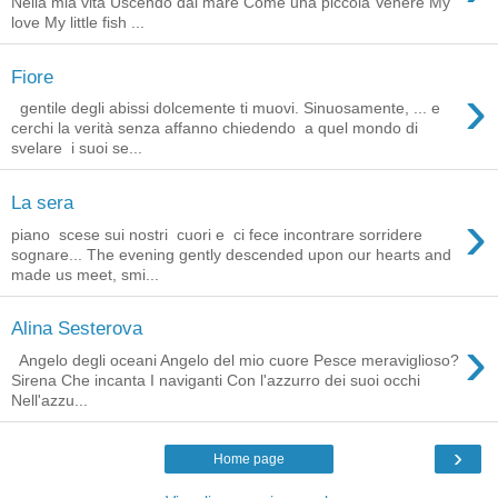
Nella mia vita Uscendo dal mare Come una piccola Venere My
love My little fish ...
Fiore
›
gentile degli abissi dolcemente ti muovi. Sinuosamente, ... e
cerchi la verità senza affanno chiedendo a quel mondo di
svelare i suoi se...
La sera
›
piano scese sui nostri cuori e ci fece incontrare sorridere
sognare... The evening gently descended upon our hearts and
made us meet, smi...
Alina Sesterova
›
Angelo degli oceani Angelo del mio cuore Pesce meraviglioso?
Sirena Che incanta I naviganti Con l'azzurro dei suoi occhi
Nell'azzu...
›
Home page