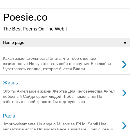
Poesie.co
The Best Poems On The Web |
▼
›
Какая замечательность! Знать, что тебе отвечают
взаимностью Не чувствовать себя покинутым Без любви
Чувствовать сердце, которое бьется Вдали...
Жизнь
›
Это ты Ангел моей жизни Жертва Для человечества Ангел
небесный Сойди среди людей Чтобы помочь им Не
заботясь о своей красоте Ты жертвуешь со...
Paola
›
Improvvisamente Un angelo Mi sorrise Ed io Sentii Una
sensazione antica Un angelo Fece sussultare il mio cuore Tu