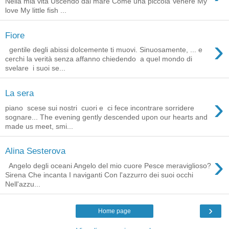
Nella mia vita Uscendo dal mare Come una piccola Venere My
love My little fish ...
Fiore
›
gentile degli abissi dolcemente ti muovi. Sinuosamente, ... e
cerchi la verità senza affanno chiedendo a quel mondo di
svelare i suoi se...
La sera
›
piano scese sui nostri cuori e ci fece incontrare sorridere
sognare... The evening gently descended upon our hearts and
made us meet, smi...
Alina Sesterova
›
Angelo degli oceani Angelo del mio cuore Pesce meraviglioso?
Sirena Che incanta I naviganti Con l'azzurro dei suoi occhi
Nell'azzu...
›
Home page