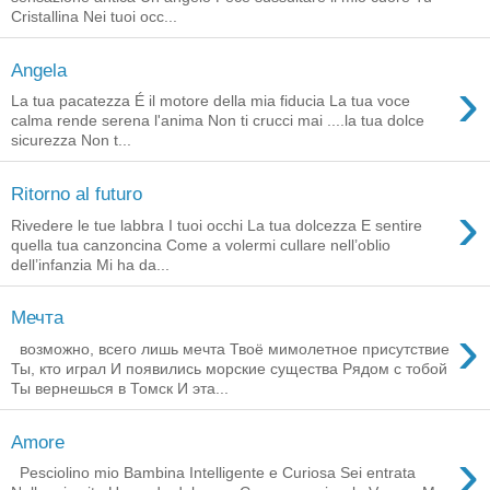
Cristallina Nei tuoi occ...
Angela
›
La tua pacatezza É il motore della mia fiducia La tua voce
calma rende serena l'anima Non ti crucci mai ....la tua dolce
sicurezza Non t...
Ritorno al futuro
›
Rivedere le tue labbra I tuoi occhi La tua dolcezza E sentire
quella tua canzoncina Come a volermi cullare nell’oblio
dell’infanzia Mi ha da...
Мечта
›
возможно, всего лишь мечта Твоё мимолетное присутствие
Ты, кто играл И появились морские существа Рядом с тобой
Ты вернешься в Томск И эта...
Amore
›
Pesciolino mio Bambina Intelligente e Curiosa Sei entrata