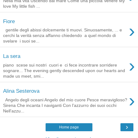
Nella mia vita Uscendo dal mare Come una piccola Venere My
love My little fish ...
Fiore
›
gentile degli abissi dolcemente ti muovi. Sinuosamente, ... e
cerchi la verità senza affanno chiedendo a quel mondo di
svelare i suoi se...
La sera
›
piano scese sui nostri cuori e ci fece incontrare sorridere
sognare... The evening gently descended upon our hearts and
made us meet, smi...
Alina Sesterova
›
Angelo degli oceani Angelo del mio cuore Pesce meraviglioso?
Sirena Che incanta I naviganti Con l'azzurro dei suoi occhi
Nell'azzu...
›
Home page