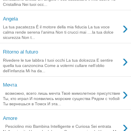
Cristallina Nei tuoi occ...
Angela
›
La tua pacatezza É il motore della mia fiducia La tua voce
calma rende serena l'anima Non ti crucci mai ....la tua dolce
sicurezza Non t...
Ritorno al futuro
›
Rivedere le tue labbra I tuoi occhi La tua dolcezza E sentire
quella tua canzoncina Come a volermi cullare nell’oblio
dell’infanzia Mi ha da...
Мечта
›
возможно, всего лишь мечта Твоё мимолетное присутствие
Ты, кто играл И появились морские существа Рядом с тобой
Ты вернешься в Томск И эта...
Amore
›
Pesciolino mio Bambina Intelligente e Curiosa Sei entrata