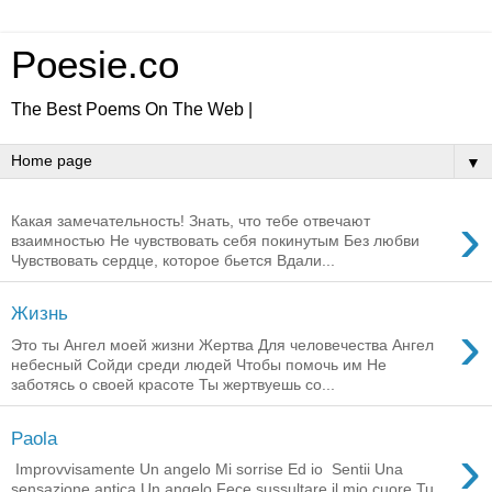
Poesie.co
The Best Poems On The Web |
▼
›
Какая замечательность! Знать, что тебе отвечают
взаимностью Не чувствовать себя покинутым Без любви
Чувствовать сердце, которое бьется Вдали...
Жизнь
›
Это ты Ангел моей жизни Жертва Для человечества Ангел
небесный Сойди среди людей Чтобы помочь им Не
заботясь о своей красоте Ты жертвуешь со...
Paola
›
Improvvisamente Un angelo Mi sorrise Ed io Sentii Una
sensazione antica Un angelo Fece sussultare il mio cuore Tu