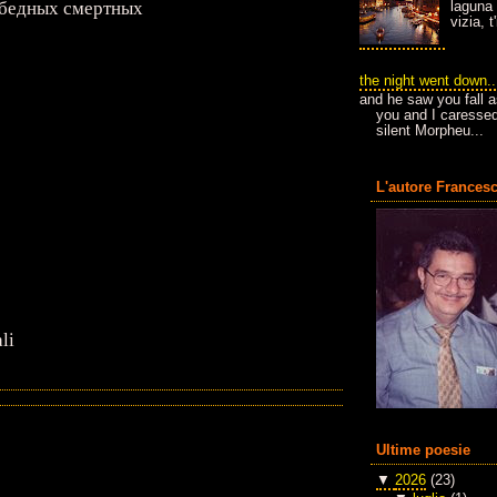
 бедных смертных
laguna 
vizia, 
the night went down..
and he saw you fall a
you and I caressed
silent Morpheu...
L'autore Francesc
li
Ultime poesie
▼
2026
(23)