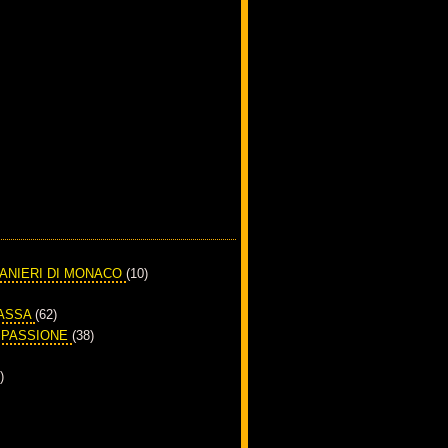
RANIERI DI MONACO
(10)
PASSA
(62)
A PASSIONE
(38)
)