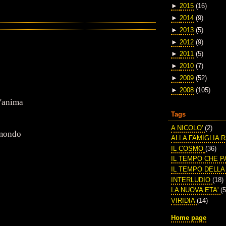
►
2015
(16)
►
2014
(9)
►
2013
(5)
►
2012
(9)
►
2011
(5)
►
2010
(7)
►
2009
(52)
►
2008
(105)
l'anima
Tags
A NICOLO'
(2)
 mondo
ALLA FAMIGLIA 
IL COSMO
(36)
IL TEMPO CHE 
IL TEMPO DELL
INTERLUDIO
(18)
LA NUOVA ETA'
(5
VIRIDIA
(14)
Home page