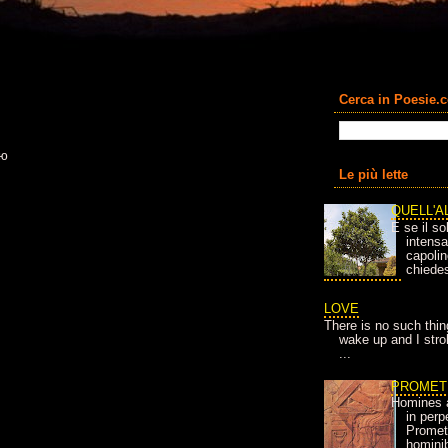
Cerca in Poesie.
ью
Le più lette
QUELL'A
E se il so
intens
capolin
chiedes
LOVE
There is no such thin
wake up and I strok
...
PROMET
Homines 
in per
Prometh
homini