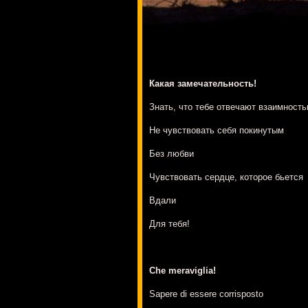
Какая замечательность!
Знать, что тебе отвечают взаимност
Не чувствовать себя покинутым
Без любви
Чувствовать сердце, которое бьется
Вдали
Для тебя!
Che meraviglia!
Sapere di essere corrisposto