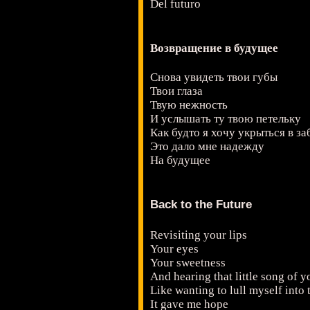
Del futuro
Возвращение в будущее
Снова увидеть твои губы
Твои глаза
Твую нежность
И услышать ту твою петельку
Как будто я хочу укрыться в за
Это дало мне надежду
На будущее
Back to the Future
Revisiting your lips
Your eyes
Your sweetness
And hearing that little song of y
Like wanting to lull myself into
It gave me hope