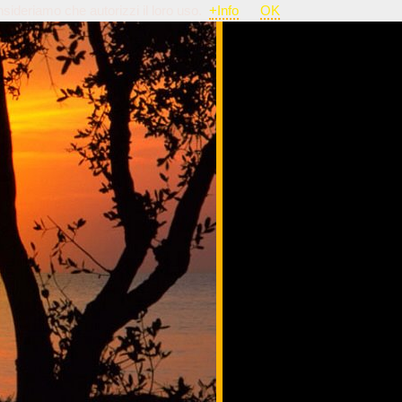
nsideriamo che autorizzi il loro uso.
+Info
OK