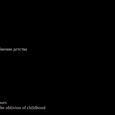
бвении детства
ours
 the oblivion of childhood