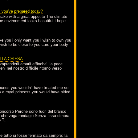
g you've prepared today?
make with a great appetite The climate
the environment looks beautiful I hope
love you i only want you i wish to own you
 wish to be close to you care your body
ELLA CHIESA
mprenderli amarli affinche' la pace
ni nel nostro difficile ritorno verso
incess you wouldn't have treated me so
s a royal princess you would have pitied
oncorso Perchè sono fuori del branco
 che vaga randagio Senza fissa dimora
 T...
A
e tutto si fosse fermato da sempre: la