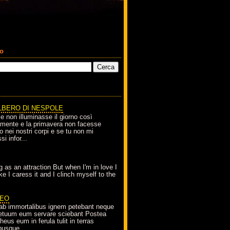
co
LBERO DI NESPOLE
le non illuminasse il giorno così
amente e la primavera non facesse
o nei nostri corpi e se tu non mi
si infor...
g as an attraction But when I'm in love I
e I caress it and I clinch myself to the
EO
ab immortalibus ignem petebant neque
petuum eum servare sciebant Postea
eus eum in ferula tulit in terras
busque...