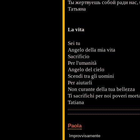
Ты жертвуешь собой ради нас,
Татьяна
La vita
Sei tu
Angelo della mia vita
Sacrificio
Per l'umanità
Angelo del cielo
Scendi tra gli uomini
Per aiutarli
Non curante della tua bellezza
Ti sacrifichi per noi poveri morta
Tatiana
Paola
Improvvisamente