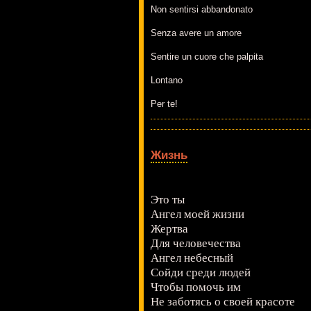
Non sentirsi abbandonato
Senza avere un amore
Sentire un cuore che palpita
Lontano
Per te!
Жизнь
Это ты
Ангел моей жизни
Жертва
Для человечества
Ангел небесный
Сойди среди людей
Чтобы помочь им
Не заботясь о своей красоте