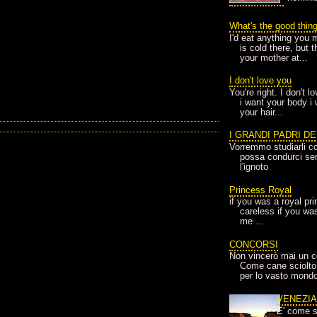
What's the good thin
I'd eat anything you 
is cold there, but 
your mother at...
I don't love you
You're right. I don't 
i want your body i
your hair...
I GRANDI PADRI D
Vorremmo studiarli co
possa condurci sere
l'ignoto
Princess Royal
if you was a royal pr
careless if you wa
me ...
CONCORSI
Non vincerò mai un c
Come cane sciolto
per lo vasto mondo
VENEZI
E' come s