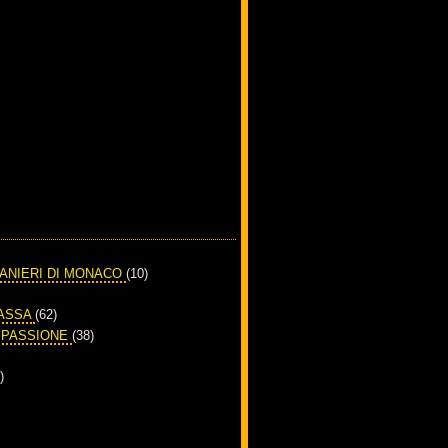
RANIERI DI MONACO
(10)
PASSA
(62)
A PASSIONE
(38)
)