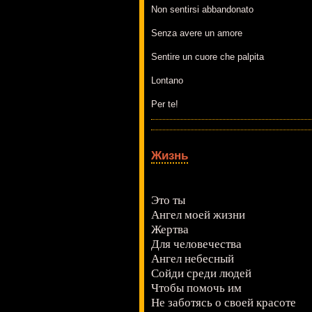
Non sentirsi abbandonato
Senza avere un amore
Sentire un cuore che palpita
Lontano
Per te!
Жизнь
Это ты
Ангел моей жизни
Жертва
Для человечества
Ангел небесный
Сойди среди людей
Чтобы помочь им
Не заботясь о своей красоте