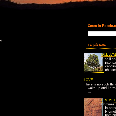
Cerca in Poesie.
ью
Le più lette
QUELL'A
E se il so
intens
capolin
chiedes
LOVE
There is no such thin
wake up and I strok
...
PROMET
Homines 
in per
Prometh
homini