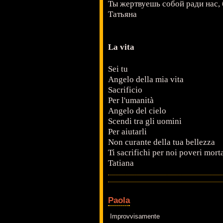
Ты жертвуешь собой ради нас,
Татьяна
La vita
Sei tu
Angelo della mia vita
Sacrificio
Per l'umanità
Angelo del cielo
Scendi tra gli uomini
Per aiutarli
Non curante della tua bellezza
Ti sacrifichi per noi poveri morta
Tatiana
Paola
Improvvisamente