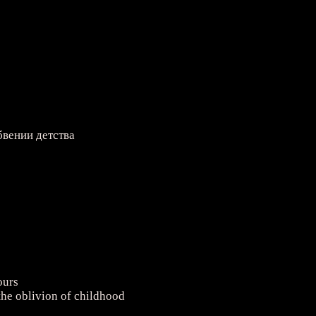
бвении детства
ours
 the oblivion of childhood