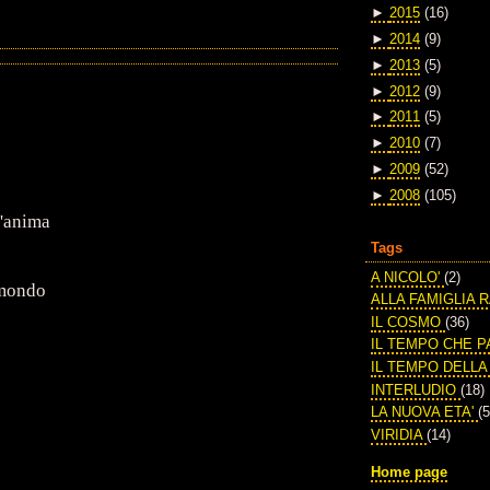
►
2015
(16)
►
2014
(9)
►
2013
(5)
►
2012
(9)
►
2011
(5)
►
2010
(7)
►
2009
(52)
►
2008
(105)
l'anima
Tags
A NICOLO'
(2)
 mondo
ALLA FAMIGLIA 
IL COSMO
(36)
IL TEMPO CHE 
IL TEMPO DELL
INTERLUDIO
(18)
LA NUOVA ETA'
(5
VIRIDIA
(14)
Home page