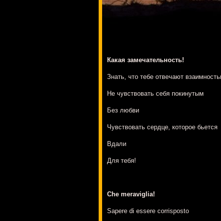
Какая замечательность!
Знать, что тебе отвечают взаимност
Не чувствовать себя покинутым
Без любви
Чувствовать сердце, которое бьется
Вдали
Для тебя!
Che meraviglia!
Sapere di essere corrisposto