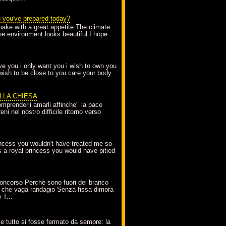
g you've prepared today?
make with a great appetite The climate
the environment looks beautiful I hope
love you i only want you i wish to own you
 wish to be close to you care your body
ELLA CHIESA
mprenderli amarli affinche' la pace
ni nel nostro difficile ritorno verso
incess you wouldn't have treated me so
s a royal princess you would have pitied
oncorso Perchè sono fuori del branco
 che vaga randagio Senza fissa dimora
 T...
A
e tutto si fosse fermato da sempre: la