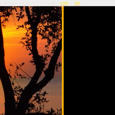
nsideriamo che autorizzi il loro uso.
+Info
OK