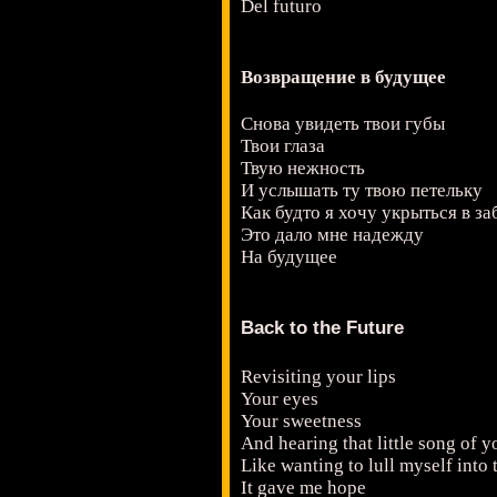
Del futuro
Возвращение в будущее
Снова увидеть твои губы
Твои глаза
Твую нежность
И услышать ту твою петельку
Как будто я хочу укрыться в за
Это дало мне надежду
На будущее
Back to the Future
Revisiting your lips
Your eyes
Your sweetness
And hearing that little song of y
Like wanting to lull myself into
It gave me hope