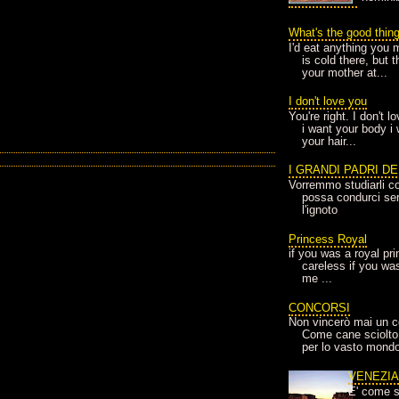
What's the good thin
I'd eat anything you 
is cold there, but 
your mother at...
I don't love you
You're right. I don't 
i want your body i
your hair...
I GRANDI PADRI D
Vorremmo studiarli co
possa condurci sere
l'ignoto
Princess Royal
if you was a royal pr
careless if you wa
me ...
CONCORSI
Non vincerò mai un c
Come cane sciolto
per lo vasto mondo
VENEZI
E' come s