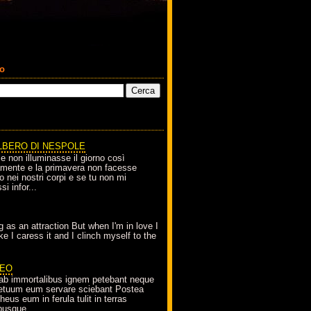
co
LBERO DI NESPOLE
le non illuminasse il giorno così
amente e la primavera non facesse
o nei nostri corpi e se tu non mi
si infor...
g as an attraction But when I'm in love I
e I caress it and I clinch myself to the
EO
ab immortalibus ignem petebant neque
petuum eum servare sciebant Postea
eus eum in ferula tulit in terras
busque...