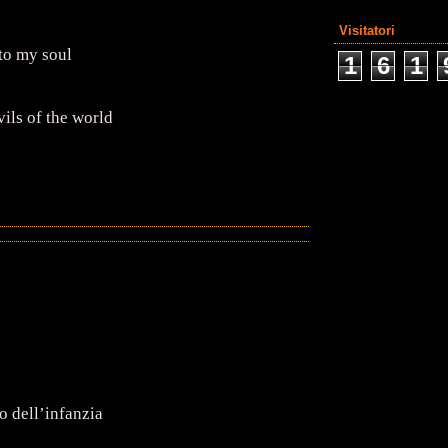
Visitatori
to my soul
1
6
1
vils of the world
o dell’infanzia