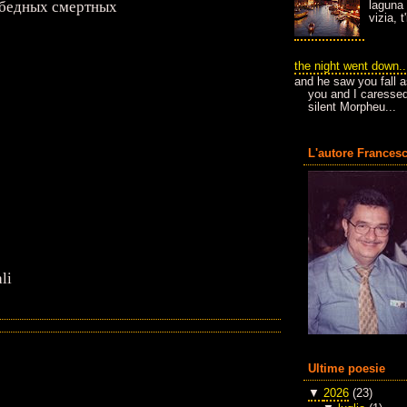
 бедных смертных
laguna 
vizia, 
the night went down..
and he saw you fall a
you and I caressed
silent Morpheu...
L'autore Francesc
li
Ultime poesie
▼
2026
(23)