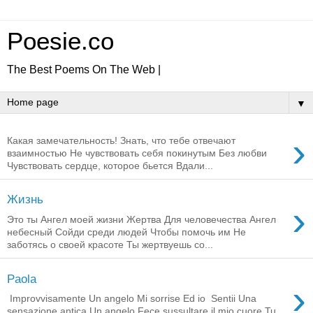
Poesie.co
The Best Poems On The Web |
▼
›
Какая замечательность! Знать, что тебе отвечают
взаимностью Не чувствовать себя покинутым Без любви
Чувствовать сердце, которое бьется Вдали...
Жизнь
›
Это ты Ангел моей жизни Жертва Для человечества Ангел
небесный Сойди среди людей Чтобы помочь им Не
заботясь о своей красоте Ты жертвуешь со...
Paola
›
Improvvisamente Un angelo Mi sorrise Ed io Sentii Una
sensazione antica Un angelo Fece sussultare il mio cuore Tu