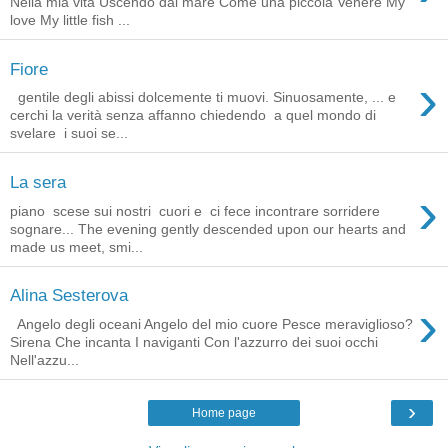
Nella mia vita Uscendo dal mare Come una piccola Venere My
love My little fish ...
Fiore
›
gentile degli abissi dolcemente ti muovi. Sinuosamente, ... e
cerchi la verità senza affanno chiedendo a quel mondo di
svelare i suoi se...
La sera
›
piano scese sui nostri cuori e ci fece incontrare sorridere
sognare... The evening gently descended upon our hearts and
made us meet, smi...
Alina Sesterova
›
Angelo degli oceani Angelo del mio cuore Pesce meraviglioso?
Sirena Che incanta I naviganti Con l'azzurro dei suoi occhi
Nell'azzu...
›
Home page