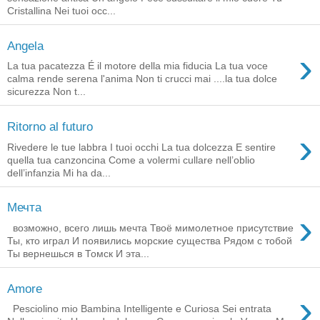
Cristallina Nei tuoi occ...
Angela
›
La tua pacatezza É il motore della mia fiducia La tua voce
calma rende serena l'anima Non ti crucci mai ....la tua dolce
sicurezza Non t...
Ritorno al futuro
›
Rivedere le tue labbra I tuoi occhi La tua dolcezza E sentire
quella tua canzoncina Come a volermi cullare nell’oblio
dell’infanzia Mi ha da...
Мечта
›
возможно, всего лишь мечта Твоё мимолетное присутствие
Ты, кто играл И появились морские существа Рядом с тобой
Ты вернешься в Томск И эта...
Amore
›
Pesciolino mio Bambina Intelligente e Curiosa Sei entrata