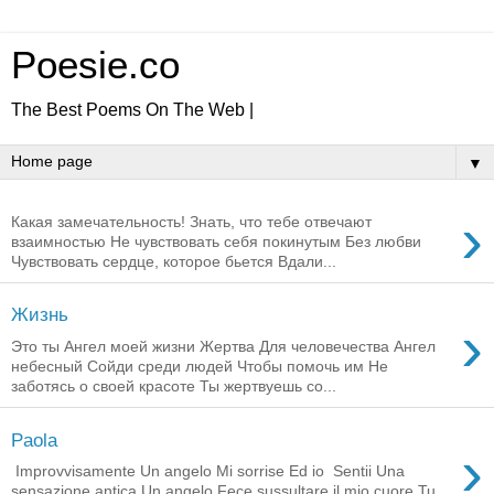
Poesie.co
The Best Poems On The Web |
▼
›
Какая замечательность! Знать, что тебе отвечают
взаимностью Не чувствовать себя покинутым Без любви
Чувствовать сердце, которое бьется Вдали...
Жизнь
›
Это ты Ангел моей жизни Жертва Для человечества Ангел
небесный Сойди среди людей Чтобы помочь им Не
заботясь о своей красоте Ты жертвуешь со...
Paola
›
Improvvisamente Un angelo Mi sorrise Ed io Sentii Una
sensazione antica Un angelo Fece sussultare il mio cuore Tu