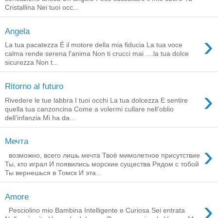
Cristallina Nei tuoi occ...
Angela
›
La tua pacatezza É il motore della mia fiducia La tua voce
calma rende serena l'anima Non ti crucci mai ....la tua dolce
sicurezza Non t...
Ritorno al futuro
›
Rivedere le tue labbra I tuoi occhi La tua dolcezza E sentire
quella tua canzoncina Come a volermi cullare nell’oblio
dell’infanzia Mi ha da...
Мечта
›
возможно, всего лишь мечта Твоё мимолетное присутствие
Ты, кто играл И появились морские существа Рядом с тобой
Ты вернешься в Томск И эта...
Amore
›
Pesciolino mio Bambina Intelligente e Curiosa Sei entrata