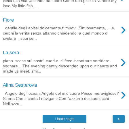
Nella mia vita Uscendo dal mare Come una piccola Venere My
love My little fish ...
Fiore
›
gentile degli abissi dolcemente ti muovi. Sinuosamente, ... e
cerchi la verità senza affanno chiedendo a quel mondo di
svelare i suoi se...
La sera
›
piano scese sui nostri cuori e ci fece incontrare sorridere
sognare... The evening gently descended upon our hearts and
made us meet, smi...
Alina Sesterova
›
Angelo degli oceani Angelo del mio cuore Pesce meraviglioso?
Sirena Che incanta I naviganti Con l'azzurro dei suoi occhi
Nell'azzu...
›
Home page