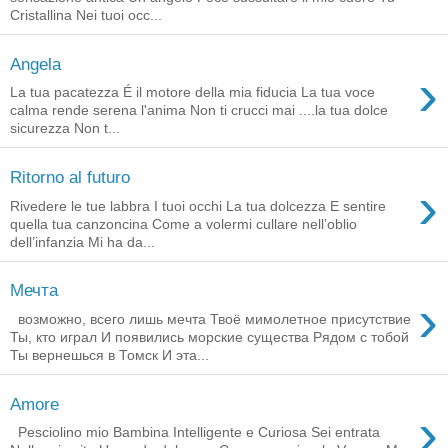
Cristallina Nei tuoi occ...
Angela
›
La tua pacatezza É il motore della mia fiducia La tua voce
calma rende serena l'anima Non ti crucci mai ....la tua dolce
sicurezza Non t...
Ritorno al futuro
›
Rivedere le tue labbra I tuoi occhi La tua dolcezza E sentire
quella tua canzoncina Come a volermi cullare nell’oblio
dell’infanzia Mi ha da...
Мечта
›
возможно, всего лишь мечта Твоё мимолетное присутствие
Ты, кто играл И появились морские существа Рядом с тобой
Ты вернешься в Томск И эта...
Amore
›
Pesciolino mio Bambina Intelligente e Curiosa Sei entrata