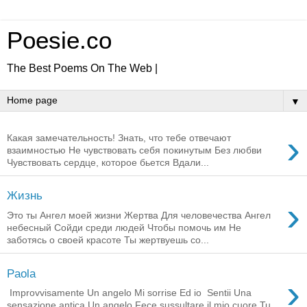
Poesie.co
The Best Poems On The Web |
▼
›
Какая замечательность! Знать, что тебе отвечают
взаимностью Не чувствовать себя покинутым Без любви
Чувствовать сердце, которое бьется Вдали...
Жизнь
›
Это ты Ангел моей жизни Жертва Для человечества Ангел
небесный Сойди среди людей Чтобы помочь им Не
заботясь о своей красоте Ты жертвуешь со...
Paola
›
Improvvisamente Un angelo Mi sorrise Ed io Sentii Una
sensazione antica Un angelo Fece sussultare il mio cuore Tu