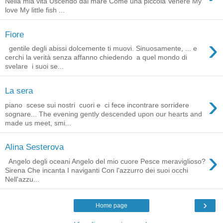
Nella mia vita Uscendo dal mare Come una piccola Venere My
love My little fish ...
Fiore
›
gentile degli abissi dolcemente ti muovi. Sinuosamente, ... e
cerchi la verità senza affanno chiedendo a quel mondo di
svelare i suoi se...
La sera
›
piano scese sui nostri cuori e ci fece incontrare sorridere
sognare... The evening gently descended upon our hearts and
made us meet, smi...
Alina Sesterova
›
Angelo degli oceani Angelo del mio cuore Pesce meraviglioso?
Sirena Che incanta I naviganti Con l'azzurro dei suoi occhi
Nell'azzu...
›
Home page