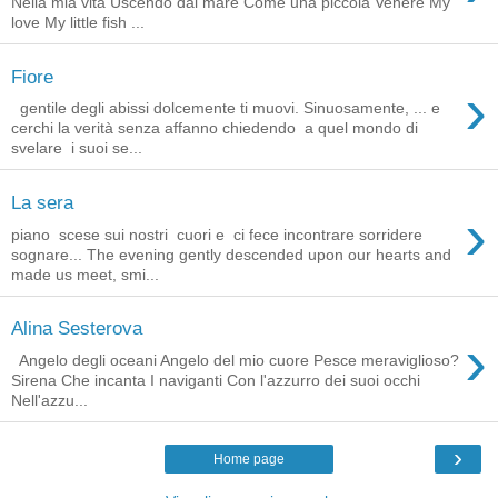
Nella mia vita Uscendo dal mare Come una piccola Venere My
love My little fish ...
Fiore
›
gentile degli abissi dolcemente ti muovi. Sinuosamente, ... e
cerchi la verità senza affanno chiedendo a quel mondo di
svelare i suoi se...
La sera
›
piano scese sui nostri cuori e ci fece incontrare sorridere
sognare... The evening gently descended upon our hearts and
made us meet, smi...
Alina Sesterova
›
Angelo degli oceani Angelo del mio cuore Pesce meraviglioso?
Sirena Che incanta I naviganti Con l'azzurro dei suoi occhi
Nell'azzu...
›
Home page