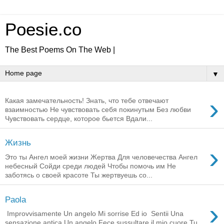
Poesie.co
The Best Poems On The Web |
▼
›
Какая замечательность! Знать, что тебе отвечают
взаимностью Не чувствовать себя покинутым Без любви
Чувствовать сердце, которое бьется Вдали...
Жизнь
›
Это ты Ангел моей жизни Жертва Для человечества Ангел
небесный Сойди среди людей Чтобы помочь им Не
заботясь о своей красоте Ты жертвуешь со...
Paola
›
Improvvisamente Un angelo Mi sorrise Ed io Sentii Una
sensazione antica Un angelo Fece sussultare il mio cuore Tu