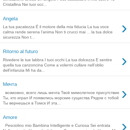
Cristallina Nei tuoi occ...
Angela
›
La tua pacatezza É il motore della mia fiducia La tua voce
calma rende serena l'anima Non ti crucci mai ....la tua dolce
sicurezza Non t...
Ritorno al futuro
›
Rivedere le tue labbra I tuoi occhi La tua dolcezza E sentire
quella tua canzoncina Come a volermi cullare nell’oblio
dell’infanzia Mi ha da...
Мечта
›
возможно, всего лишь мечта Твоё мимолетное присутствие
Ты, кто играл И появились морские существа Рядом с тобой
Ты вернешься в Томск И эта...
Amore
›
Pesciolino mio Bambina Intelligente e Curiosa Sei entrata