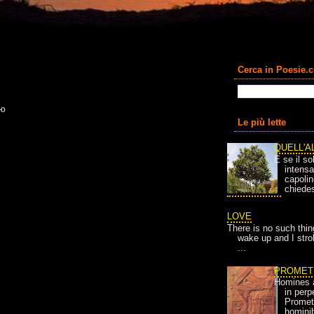
Cerca in Poesie.
ью
Le più lette
QUELL'A
E se il so
intens
capolin
chiedes
LOVE
There is no such thin
wake up and I strok
...
PROMET
Homines 
in per
Prometh
homini