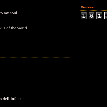
Visitatori
to my soul
1
6
1
vils of the world
o dell’infanzia