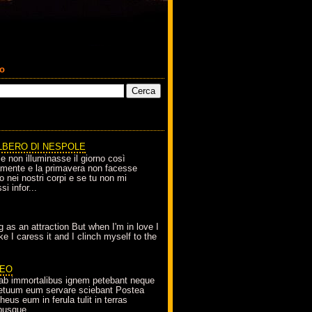
co
LBERO DI NESPOLE
le non illuminasse il giorno così
amente e la primavera non facesse
o nei nostri corpi e se tu non mi
si infor...
g as an attraction But when I'm in love I
e I caress it and I clinch myself to the
EO
ab immortalibus ignem petebant neque
petuum eum servare sciebant Postea
eus eum in ferula tulit in terras
busque...