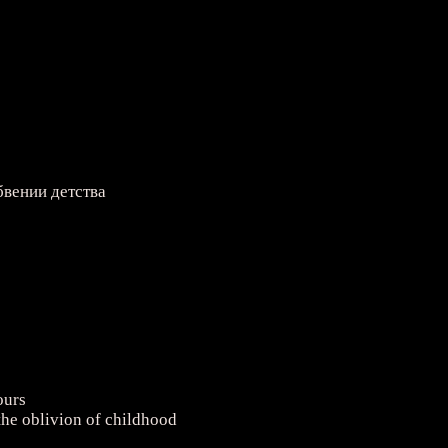
бвении детства
ours
 the oblivion of childhood