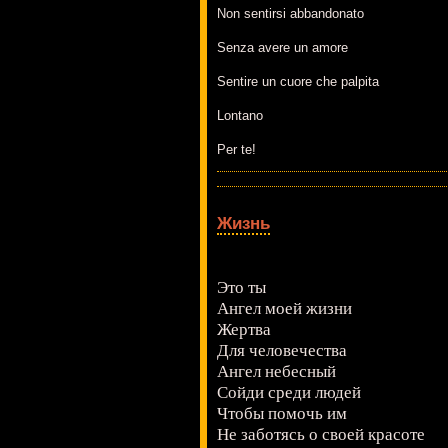
Non sentirsi abbandonato
Senza avere un amore
Sentire un cuore che palpita
Lontano
Per te!
Жизнь
Это ты
Ангел моей жизни
Жертва
Для человечества
Ангел небесный
Сойди среди людей
Чтобы помочь им
Не заботясь о своей красоте