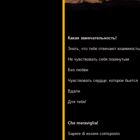
Какая замечательность!
Знать, что тебе отвечают взаимност
Не чувствовать себя покинутым
Без любви
Чувствовать сердце, которое бьется
Вдали
Для тебя!
Che meraviglia!
Sapere di essere corrisposto