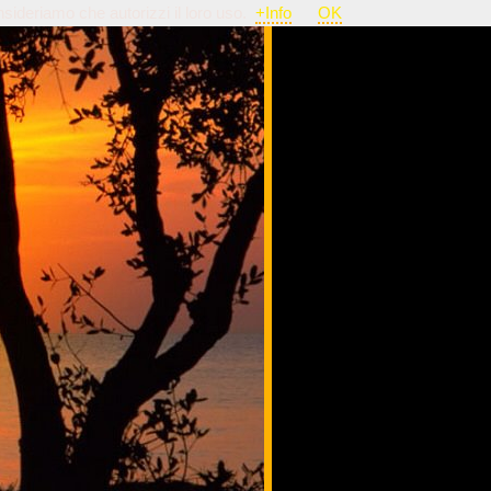
nsideriamo che autorizzi il loro uso.
+Info
OK