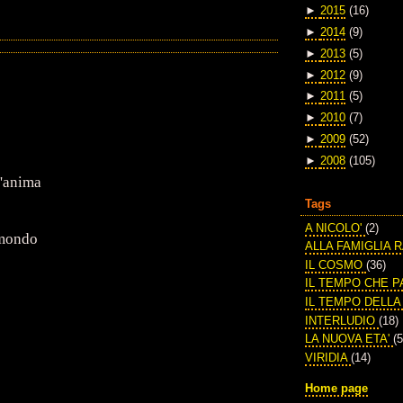
►
2015
(16)
►
2014
(9)
►
2013
(5)
►
2012
(9)
►
2011
(5)
►
2010
(7)
►
2009
(52)
►
2008
(105)
l'anima
Tags
A NICOLO'
(2)
 mondo
ALLA FAMIGLIA 
IL COSMO
(36)
IL TEMPO CHE 
IL TEMPO DELL
INTERLUDIO
(18)
LA NUOVA ETA'
(5
VIRIDIA
(14)
Home page