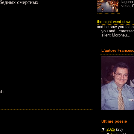
 бедных смертных
laguna 
vizia, 
the night went down..
and he saw you fall a
you and I caressed
silent Morpheu...
L'autore Francesc
li
Ultime poesie
▼
2026
(23)