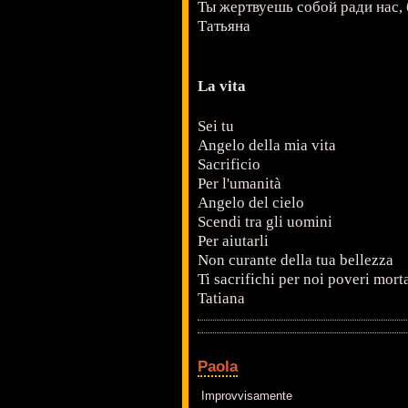
Ты жертвуешь собой ради нас,
Татьяна
La vita
Sei tu
Angelo della mia vita
Sacrificio
Per l'umanità
Angelo del cielo
Scendi tra gli uomini
Per aiutarli
Non curante della tua bellezza
Ti sacrifichi per noi poveri morta
Tatiana
Paola
Improvvisamente