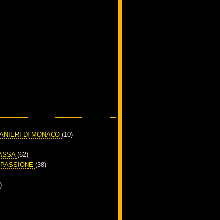
RANIERI DI MONACO
(10)
PASSA
(62)
A PASSIONE
(38)
)