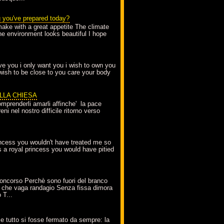
g you've prepared today?
make with a great appetite The climate
the environment looks beautiful I hope
love you i only want you i wish to own you
 wish to be close to you care your body
ELLA CHIESA
mprenderli amarli affinche' la pace
ni nel nostro difficile ritorno verso
incess you wouldn't have treated me so
s a royal princess you would have pitied
oncorso Perchè sono fuori del branco
 che vaga randagio Senza fissa dimora
 T...
A
e tutto si fosse fermato da sempre: la