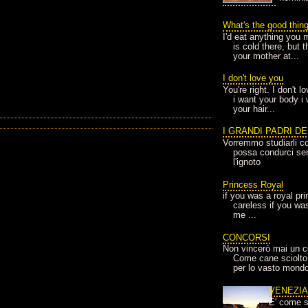
What's the good thin
I'd eat anything you 
is cold there, but 
your mother at...
I don't love you
You're right. I don't 
i want your body i
your hair...
I GRANDI PADRI D
Vorremmo studiarli co
possa condurci sere
l'ignoto
Princess Royal
if you was a royal pr
careless if you wa
me ...
CONCORSI
Non vincerò mai un c
Come cane sciolto
per lo vasto mondo
VENEZI
E' come s