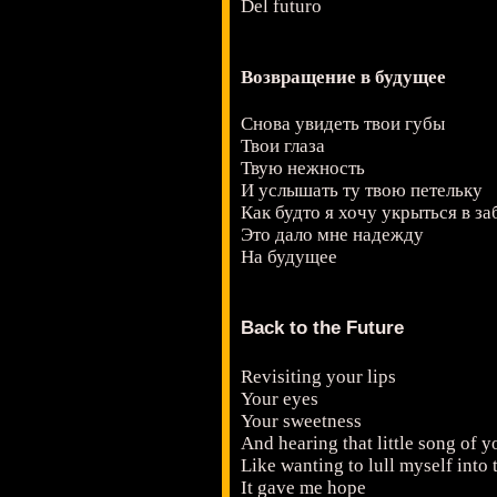
Del futuro
Возвращение в будущее
Снова увидеть твои губы
Твои глаза
Твую нежность
И услышать ту твою петельку
Как будто я хочу укрыться в за
Это дало мне надежду
На будущее
Back to the Future
Revisiting your lips
Your eyes
Your sweetness
And hearing that little song of y
Like wanting to lull myself into
It gave me hope