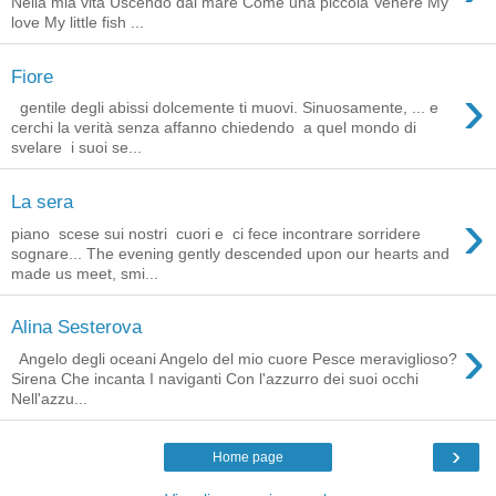
Nella mia vita Uscendo dal mare Come una piccola Venere My
love My little fish ...
Fiore
›
gentile degli abissi dolcemente ti muovi. Sinuosamente, ... e
cerchi la verità senza affanno chiedendo a quel mondo di
svelare i suoi se...
La sera
›
piano scese sui nostri cuori e ci fece incontrare sorridere
sognare... The evening gently descended upon our hearts and
made us meet, smi...
Alina Sesterova
›
Angelo degli oceani Angelo del mio cuore Pesce meraviglioso?
Sirena Che incanta I naviganti Con l'azzurro dei suoi occhi
Nell'azzu...
›
Home page