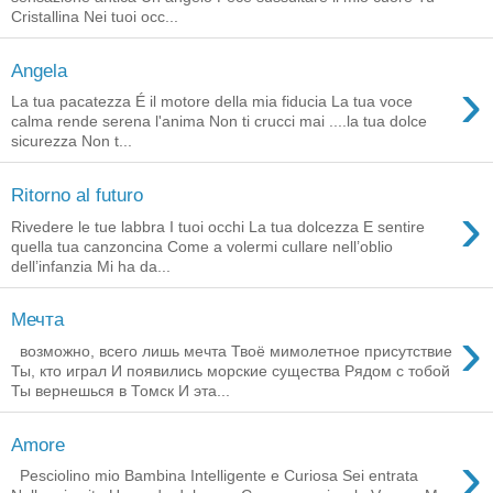
Cristallina Nei tuoi occ...
Angela
›
La tua pacatezza É il motore della mia fiducia La tua voce
calma rende serena l'anima Non ti crucci mai ....la tua dolce
sicurezza Non t...
Ritorno al futuro
›
Rivedere le tue labbra I tuoi occhi La tua dolcezza E sentire
quella tua canzoncina Come a volermi cullare nell’oblio
dell’infanzia Mi ha da...
Мечта
›
возможно, всего лишь мечта Твоё мимолетное присутствие
Ты, кто играл И появились морские существа Рядом с тобой
Ты вернешься в Томск И эта...
Amore
›
Pesciolino mio Bambina Intelligente e Curiosa Sei entrata