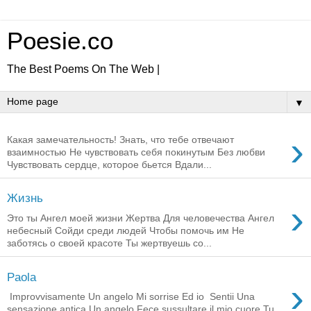
Poesie.co
The Best Poems On The Web |
▼
›
Какая замечательность! Знать, что тебе отвечают
взаимностью Не чувствовать себя покинутым Без любви
Чувствовать сердце, которое бьется Вдали...
Жизнь
›
Это ты Ангел моей жизни Жертва Для человечества Ангел
небесный Сойди среди людей Чтобы помочь им Не
заботясь о своей красоте Ты жертвуешь со...
Paola
›
Improvvisamente Un angelo Mi sorrise Ed io Sentii Una
sensazione antica Un angelo Fece sussultare il mio cuore Tu