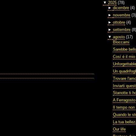
▼
2025
(78)
►
dicembre
(4)
►
novembre
(3)
►
ottobre
(4)
►
settembre
(8
▼
agosto
(17)
Bloccami
Sarebbe bello
Cosí é il mi
Unforgettabl
Un quadrifogl
Trovare l'am
Inviarti ques
Stanotte ti h
A Ferragosto
Il tempo non 
Quando le st
La tua belle
Our life