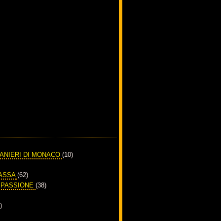
RANIERI DI MONACO
(10)
PASSA
(62)
A PASSIONE
(38)
)