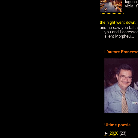
laguna 
vizia, 
the night went down..
and he saw you fall a
you and I caressed
silent Morpheu...
L'autore Francesc
Ultime poesie
►
2026
(23)