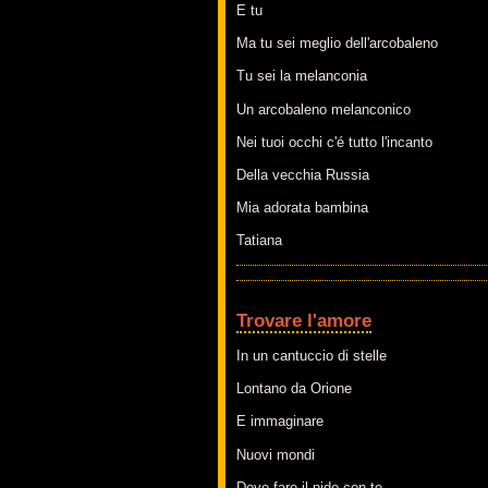
E tu
Ma tu sei meglio dell'arcobaleno
Tu sei la melanconia
Un arcobaleno melanconico
Nei tuoi occhi c'é tutto l'incanto
Della vecchia Russia
Mia adorata bambina
Tatiana
Trovare l'amore
In un cantuccio di stelle
Lontano da Orione
E immaginare
Nuovi mondi
Dove fare il nido con te