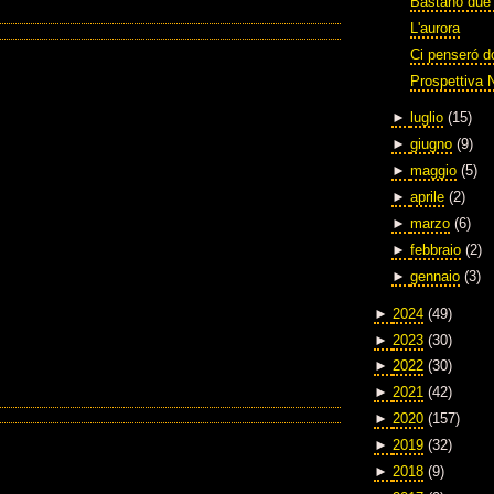
Bastano due 
L'aurora
Ci penseró 
Prospettiva 
►
luglio
(15)
►
giugno
(9)
►
maggio
(5)
►
aprile
(2)
►
marzo
(6)
►
febbraio
(2)
►
gennaio
(3)
►
2024
(49)
►
2023
(30)
►
2022
(30)
►
2021
(42)
►
2020
(157)
►
2019
(32)
►
2018
(9)