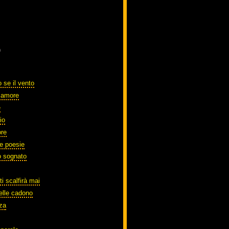
)
 se il vento
o amore
e
io
ore
te poesie
o sognato
ti scalfirà mai
elle cadono
zza