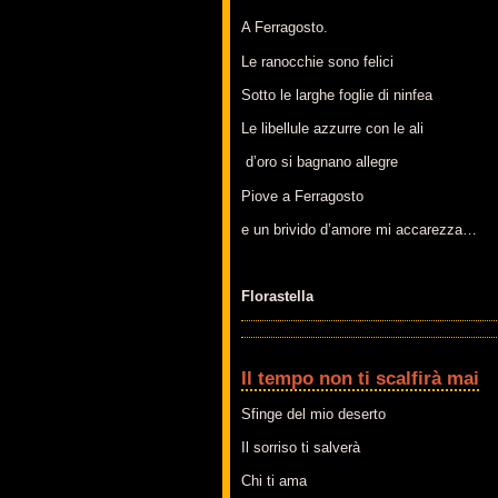
A Ferragosto.
Le ranocchie sono felici
Sotto le larghe foglie di ninfea
Le libellule azzurre con le ali
d’oro si bagnano allegre
Piove a Ferragosto
e un brivido d’amore mi accarezza…
Florastella
Il tempo non ti scalfirà mai
Sfinge del mio deserto
Il sorriso ti salverà
Chi ti ama