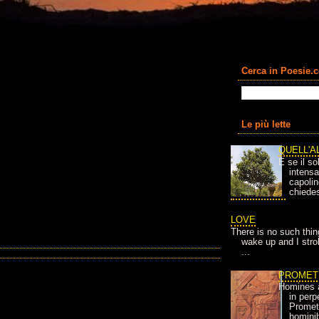
Cerca in Poesie.
Le più lette
QUELL'A
E se il so
intens
capolin
chiedes
LOVE
There is no such thin
wake up and I strok
...
PROMET
Homines 
in per
Prometh
homini