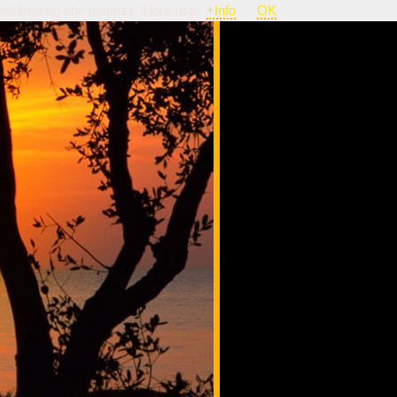
nsideriamo che autorizzi il loro uso.
+Info
OK