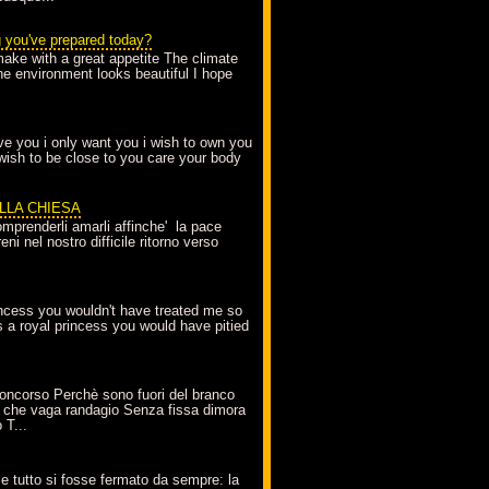
g you've prepared today?
make with a great appetite The climate
the environment looks beautiful I hope
love you i only want you i wish to own you
 wish to be close to you care your body
ELLA CHIESA
mprenderli amarli affinche' la pace
ni nel nostro difficile ritorno verso
incess you wouldn't have treated me so
s a royal princess you would have pitied
oncorso Perchè sono fuori del branco
 che vaga randagio Senza fissa dimora
 T...
A
e tutto si fosse fermato da sempre: la