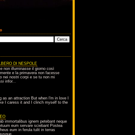
co
LBERO DI NESPOLE
le non illuminasse il giorno così
amente e la primavera non facesse
o nei nostri corpi e se tu non mi
si infor...
g as an attraction But when I'm in love I
e I caress it and I clinch myself to the
EO
ab immortalibus ignem petebant neque
petuum eum servare sciebant Postea
eus eum in ferula tulit in terras
busque...