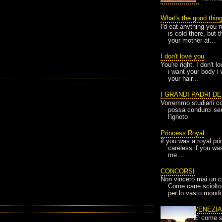
What's the good thin
I'd eat anything you 
is cold there, but 
your mother at...
I don't love you
You're right. I don't 
i want your body i
your hair...
I GRANDI PADRI D
Vorremmo studiarli co
possa condurci sere
l'ignoto
Princess Royal
if you was a royal pr
careless if you wa
me ...
CONCORSI
Non vincerò mai un c
Come cane sciolto
per lo vasto mondo
VENEZI
E' come s