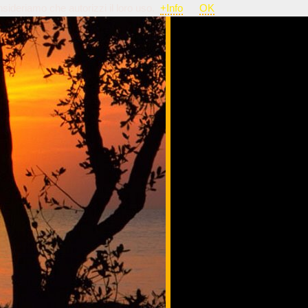
nsideriamo che autorizzi il loro uso.
+Info
OK