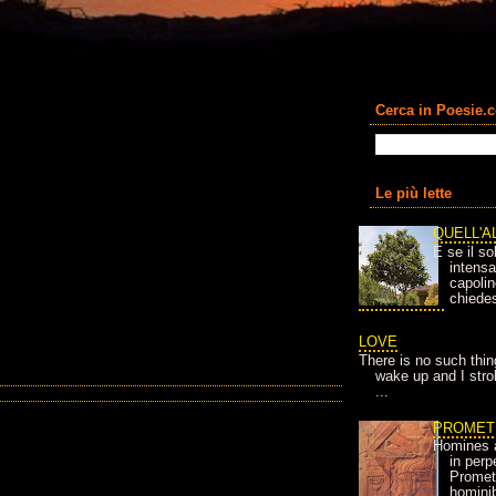
Cerca in Poesie.
Le più lette
QUELL'A
E se il so
intens
capolin
chiedes
LOVE
There is no such thin
wake up and I strok
...
PROMET
Homines 
in per
Prometh
homini