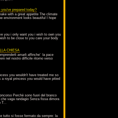
g you've prepared today?
make with a great appetite The climate
the environment looks beautiful I hope
love you i only want you i wish to own you
 wish to be close to you care your body
ELLA CHIESA
mprenderli amarli affinche' la pace
ni nel nostro difficile ritorno verso
incess you wouldn't have treated me so
s a royal princess you would have pitied
oncorso Perchè sono fuori del branco
 che vaga randagio Senza fissa dimora
 T...
A
e tutto si fosse fermato da sempre: la