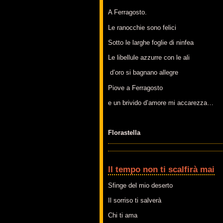
A Ferragosto.
Le ranocchie sono felici
Sotto le larghe foglie di ninfea
Le libellule azzurre con le ali
d’oro si bagnano allegre
Piove a Ferragosto
e un brivido d’amore mi accarezza…
Florastella
Il tempo non ti scalfirà mai
Sfinge del mio deserto
Il sorriso ti salverà
Chi ti ama