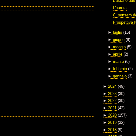
Bastano due 
L'aurora
Ci penseró 
Prospettiva 
►
luglio
(15)
►
giugno
(9)
►
maggio
(5)
►
aprile
(2)
►
marzo
(6)
►
febbraio
(2)
►
gennaio
(3)
►
2024
(49)
►
2023
(30)
►
2022
(30)
►
2021
(42)
►
2020
(157)
►
2019
(32)
►
2018
(9)