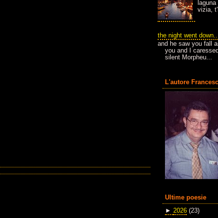
laguna 
vizia, 
the night went down..
and he saw you fall a
you and I caressed
silent Morpheu...
L'autore Francesc
Ultime poesie
►
2026
(23)