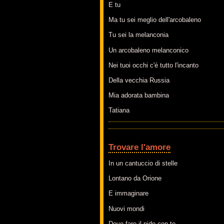
E tu
Ma tu sei meglio dell'arcobaleno
Tu sei la melanconia
Un arcobaleno melanconico
Nei tuoi occhi c'é tutto l'incanto
Della vecchia Russia
Mia adorata bambina
Tatiana
Trovare l'amore
In un cantuccio di stelle
Lontano da Orione
E immaginare
Nuovi mondi
Dove fare il nido con te