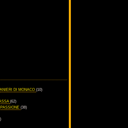
RANIERI DI MONACO
(10)
PASSA
(62)
A PASSIONE
(38)
)