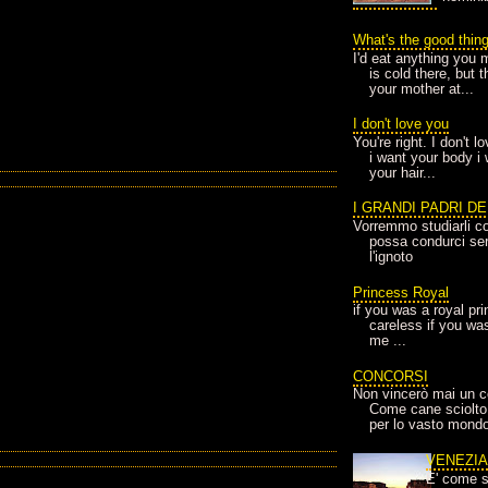
What's the good thin
I'd eat anything you 
is cold there, but 
your mother at...
I don't love you
You're right. I don't 
i want your body i
your hair...
I GRANDI PADRI D
Vorremmo studiarli co
possa condurci sere
l'ignoto
Princess Royal
if you was a royal pr
careless if you wa
me ...
CONCORSI
Non vincerò mai un c
Come cane sciolto
per lo vasto mondo
VENEZI
E' come s