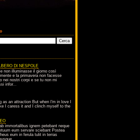
co
LBERO DI NESPOLE
le non illuminasse il giorno così
amente e la primavera non facesse
o nei nostri corpi e se tu non mi
si infor...
g as an attraction But when I'm in love I
e I caress it and I clinch myself to the
EO
ab immortalibus ignem petebant neque
petuum eum servare sciebant Postea
eus eum in ferula tulit in terras
busque...