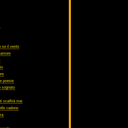
)
 se il vento
o amore
e
io
ore
te poesie
o sognato
ti scalfirà mai
elle cadono
zza