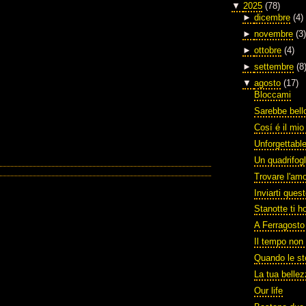
▼
2025
(78)
►
dicembre
(4)
►
novembre
(3)
►
ottobre
(4)
►
settembre
(8
▼
agosto
(17)
Bloccami
Sarebbe bello
Cosí é il mi
Unforgettabl
Un quadrifogl
Trovare l'am
Inviarti ques
Stanotte ti h
A Ferragosto
Il tempo non 
Quando le st
La tua belle
Our life