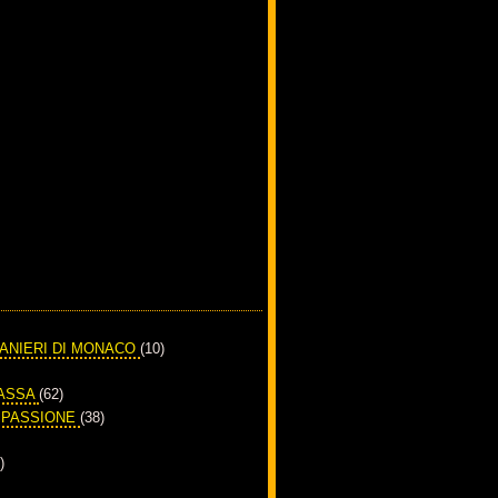
RANIERI DI MONACO
(10)
PASSA
(62)
A PASSIONE
(38)
)