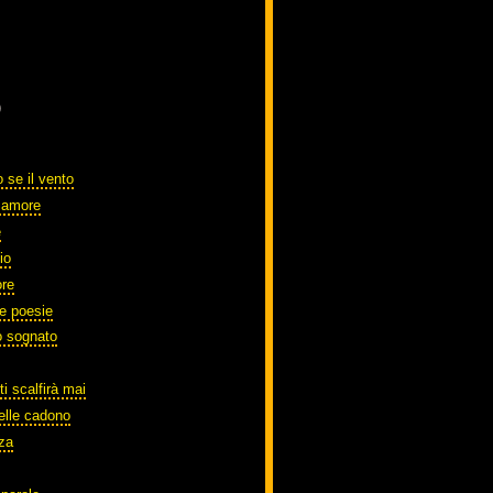
)
 se il vento
o amore
e
io
ore
te poesie
o sognato
ti scalfirà mai
elle cadono
zza