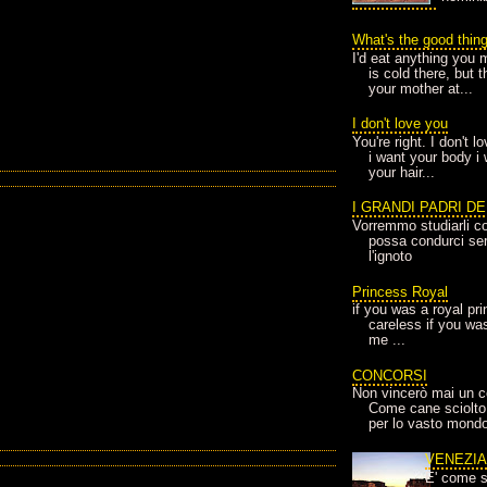
What's the good thin
I'd eat anything you 
is cold there, but 
your mother at...
I don't love you
You're right. I don't 
i want your body i
your hair...
I GRANDI PADRI D
Vorremmo studiarli co
possa condurci sere
l'ignoto
Princess Royal
if you was a royal pr
careless if you wa
me ...
CONCORSI
Non vincerò mai un c
Come cane sciolto
per lo vasto mondo
VENEZI
E' come s