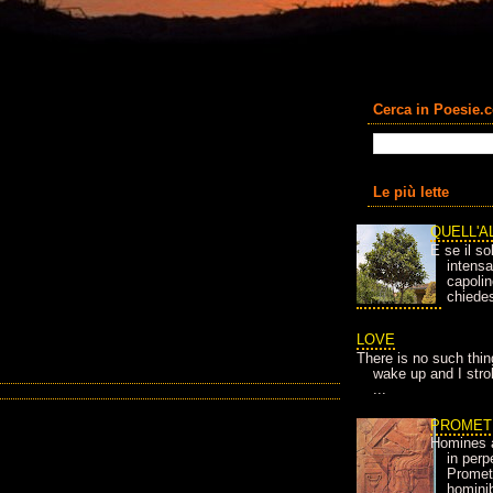
Cerca in Poesie.
Le più lette
QUELL'A
E se il so
intens
capolin
chiedes
LOVE
There is no such thin
wake up and I strok
...
PROMET
Homines 
in per
Prometh
homini