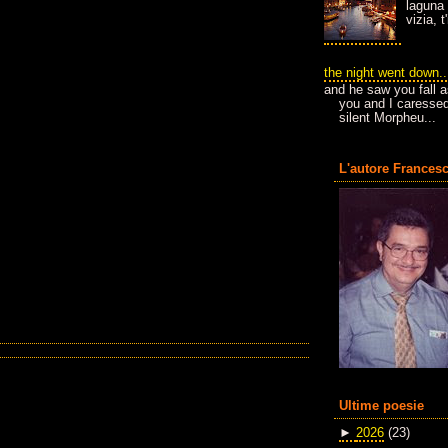
laguna 
vizia, 
the night went down..
and he saw you fall a
you and I caressed
silent Morpheu...
L'autore Francesc
Ultime poesie
►
2026
(23)