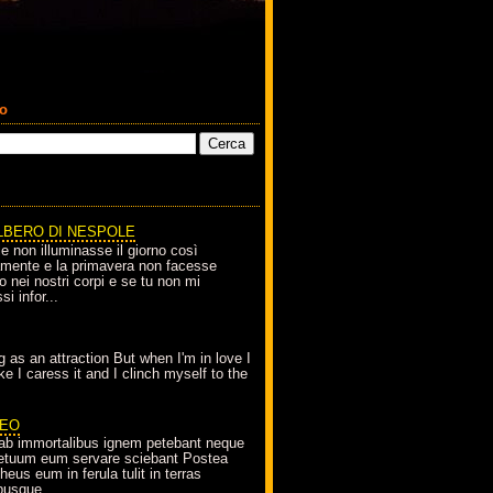
co
LBERO DI NESPOLE
le non illuminasse il giorno così
amente e la primavera non facesse
o nei nostri corpi e se tu non mi
si infor...
g as an attraction But when I'm in love I
e I caress it and I clinch myself to the
EO
ab immortalibus ignem petebant neque
petuum eum servare sciebant Postea
eus eum in ferula tulit in terras
busque...