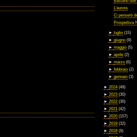
Bastano due 
L'aurora
Ci penseró 
Prospettiva 
►
luglio
(15)
►
giugno
(9)
►
maggio
(5)
►
aprile
(2)
►
marzo
(6)
►
febbraio
(2)
►
gennaio
(3)
►
2024
(49)
►
2023
(30)
►
2022
(30)
►
2021
(42)
►
2020
(157)
►
2019
(32)
►
2018
(9)