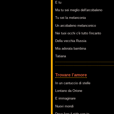
E tu
Ma tu sei meglio dell'arcobaleno
Tu sei la melanconia
Un arcobaleno melanconico
Nei tuoi occhi c'é tutto l'incanto
Della vecchia Russia
Mia adorata bambina
Tatiana
Trovare l'amore
In un cantuccio di stelle
Lontano da Orione
E immaginare
Nuovi mondi
Dove fare il nido con te