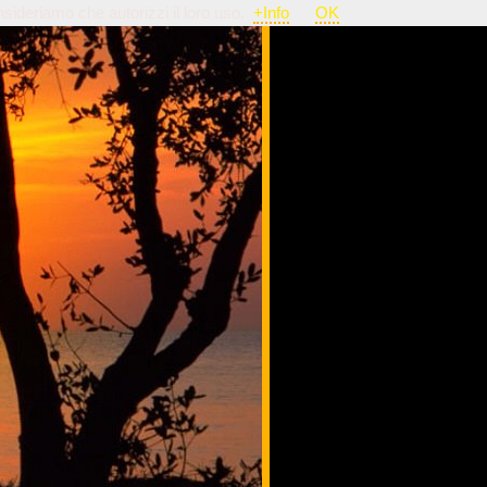
nsideriamo che autorizzi il loro uso.
+Info
OK