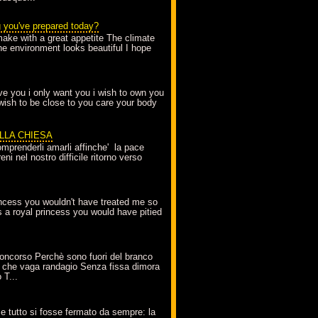
g you've prepared today?
make with a great appetite The climate
the environment looks beautiful I hope
love you i only want you i wish to own you
 wish to be close to you care your body
ELLA CHIESA
mprenderli amarli affinche' la pace
ni nel nostro difficile ritorno verso
incess you wouldn't have treated me so
s a royal princess you would have pitied
oncorso Perchè sono fuori del branco
 che vaga randagio Senza fissa dimora
 T...
A
e tutto si fosse fermato da sempre: la