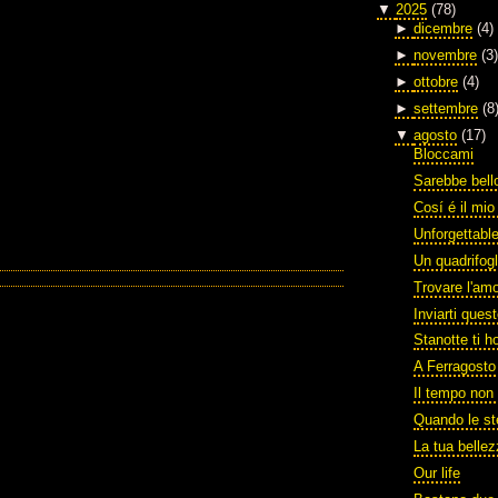
▼
2025
(78)
►
dicembre
(4)
►
novembre
(3)
►
ottobre
(4)
►
settembre
(8
▼
agosto
(17)
Bloccami
Sarebbe bello
Cosí é il mi
Unforgettabl
Un quadrifogl
Trovare l'am
Inviarti ques
Stanotte ti h
A Ferragosto
Il tempo non 
Quando le st
La tua belle
Our life