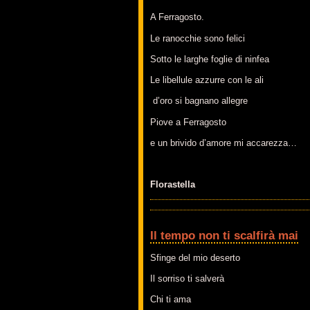
A Ferragosto.
Le ranocchie sono felici
Sotto le larghe foglie di ninfea
Le libellule azzurre con le ali
d’oro si bagnano allegre
Piove a Ferragosto
e un brivido d’amore mi accarezza…
Florastella
Il tempo non ti scalfirà mai
Sfinge del mio deserto
Il sorriso ti salverà
Chi ti ama