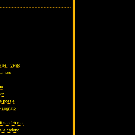
)
 se il vento
o amore
e
io
ore
te poesie
o sognato
ti scalfirà mai
elle cadono