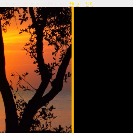
nsideriamo che autorizzi il loro uso.
+Info
OK