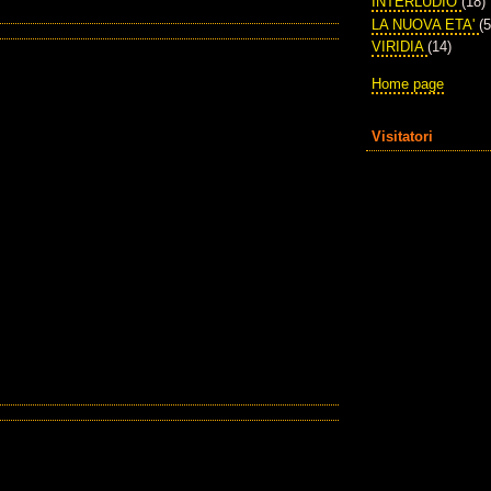
INTERLUDIO
(18)
LA NUOVA ETA'
(5
VIRIDIA
(14)
Home page
Visitatori