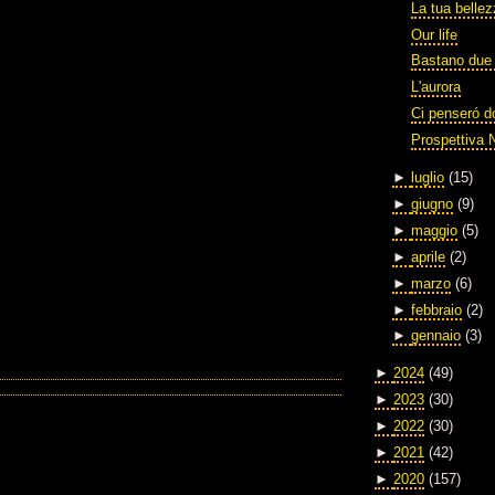
La tua belle
Our life
Bastano due 
L'aurora
Ci penseró 
Prospettiva 
►
luglio
(15)
►
giugno
(9)
►
maggio
(5)
►
aprile
(2)
►
marzo
(6)
►
febbraio
(2)
►
gennaio
(3)
►
2024
(49)
►
2023
(30)
►
2022
(30)
►
2021
(42)
►
2020
(157)