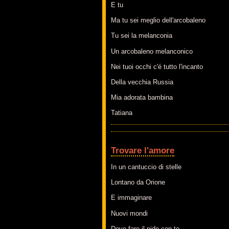
E tu
Ma tu sei meglio dell'arcobaleno
Tu sei la melanconia
Un arcobaleno melanconico
Nei tuoi occhi c'é tutto l'incanto
Della vecchia Russia
Mia adorata bambina
Tatiana
Trovare l'amore
In un cantuccio di stelle
Lontano da Orione
E immaginare
Nuovi mondi
Dove fare il nido con te