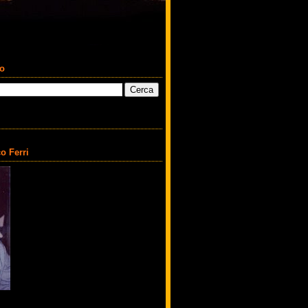
co
o Ferri