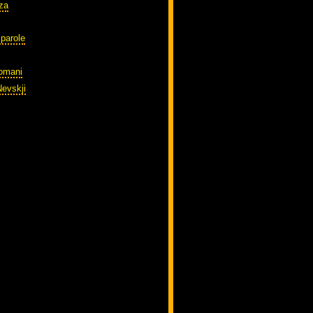
zza
parole
domani
Nevskji