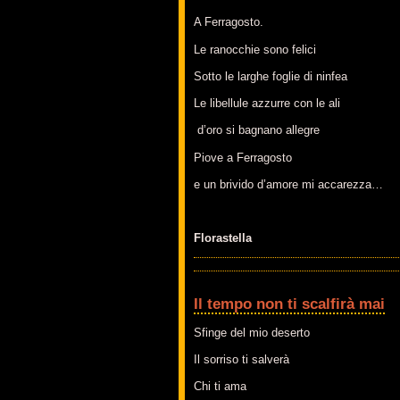
A Ferragosto.
Le ranocchie sono felici
Sotto le larghe foglie di ninfea
Le libellule azzurre con le ali
d’oro si bagnano allegre
Piove a Ferragosto
e un brivido d’amore mi accarezza…
Florastella
Il tempo non ti scalfirà mai
Sfinge del mio deserto
Il sorriso ti salverà
Chi ti ama