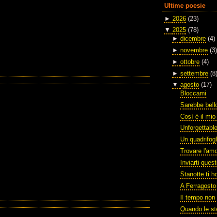
Ultime poesie
►
2026
(23)
▼
2025
(78)
►
dicembre
(4)
►
novembre
(3)
►
ottobre
(4)
►
settembre
(8
▼
agosto
(17)
Bloccami
Sarebbe bello
Cosí é il mi
Unforgettabl
Un quadrifogl
Trovare l'am
Inviarti ques
Stanotte ti h
A Ferragosto
Il tempo non 
Quando le st