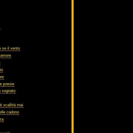
)
 se il vento
o amore
e
io
ore
te poesie
o sognato
ti scalfirà mai
elle cadono
zza