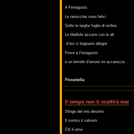
A Ferragosto.
Le ranocchie sono felici
Sotto le larghe foglie di ninfea
Le libellule azzurre con le ali
d’oro si bagnano allegre
Piove a Ferragosto
e un brivido d’amore mi accarezza…
Florastella
Il tempo non ti scalfirà mai
Sfinge del mio deserto
Il sorriso ti salverà
Chi ti ama