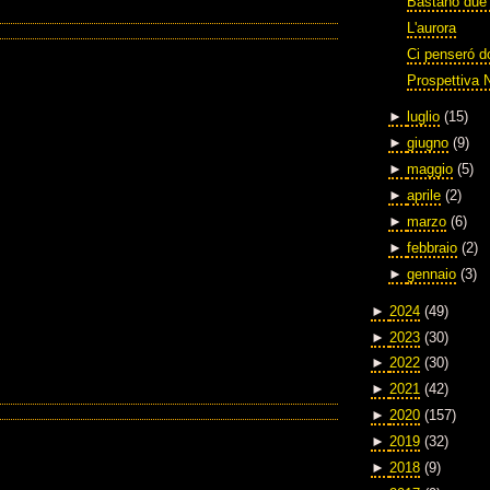
Bastano due 
L'aurora
Ci penseró 
Prospettiva 
►
luglio
(15)
►
giugno
(9)
►
maggio
(5)
►
aprile
(2)
►
marzo
(6)
►
febbraio
(2)
►
gennaio
(3)
►
2024
(49)
►
2023
(30)
►
2022
(30)
►
2021
(42)
►
2020
(157)
►
2019
(32)
►
2018
(9)