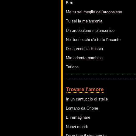
E tu
Ma tu sei meglio dell'arcobaleno
Tu sei la melanconia
Un arcobaleno melanconico
Nei tuoi occhi c'é tutto l'incanto
Della vecchia Russia
Mia adorata bambina
Tatiana
Trovare l'amore
In un cantuccio di stelle
Lontano da Orione
E immaginare
Nuovi mondi
Dove fare il nido con te