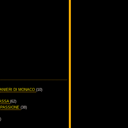
RANIERI DI MONACO
(10)
PASSA
(62)
A PASSIONE
(38)
)