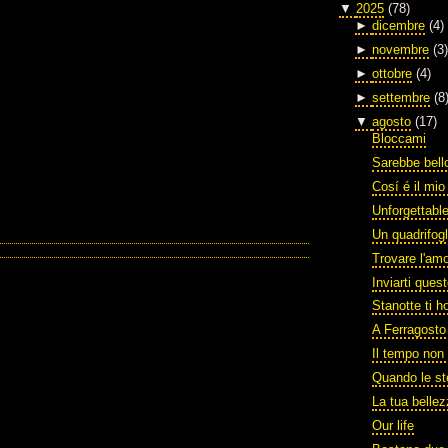
▼
2025
(78)
►
dicembre
(4)
►
novembre
(3)
►
ottobre
(4)
►
settembre
(8
▼
agosto
(17)
Bloccami
Sarebbe bello
Cosí é il mi
Unforgettabl
Un quadrifogl
Trovare l'am
Inviarti ques
Stanotte ti h
A Ferragosto
Il tempo non 
Quando le st
La tua belle
Our life