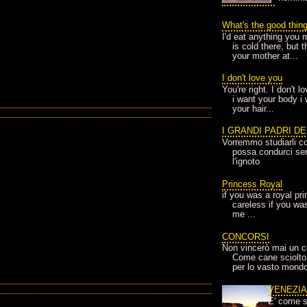
What's the good thin
I'd eat anything you 
is cold there, but 
your mother at...
I don't love you
You're right. I don't 
i want your body i
your hair...
I GRANDI PADRI D
Vorremmo studiarli co
possa condurci sere
l'ignoto
Princess Royal
if you was a royal pr
careless if you wa
me ...
CONCORSI
Non vincerò mai un c
Come cane sciolto
per lo vasto mondo
VENEZI
E' come s