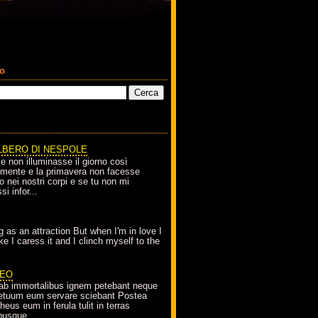
co
LBERO DI NESPOLE
le non illuminasse il giorno così
amente e la primavera non facesse
o nei nostri corpi e se tu non mi
si infor...
g as an attraction But when I'm in love I
e I caress it and I clinch myself to the
EO
ab immortalibus ignem petebant neque
petuum eum servare sciebant Postea
eus eum in ferula tulit in terras
busque...