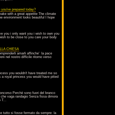
g you've prepared today?
make with a great appetite The climate
the environment looks beautiful I hope
love you i only want you i wish to own you
 wish to be close to you care your body
ELLA CHIESA
mprenderli amarli affinche' la pace
ni nel nostro difficile ritorno verso
incess you wouldn't have treated me so
s a royal princess you would have pitied
oncorso Perchè sono fuori del branco
 che vaga randagio Senza fissa dimora
 T...
A
e tutto si fosse fermato da sempre: la