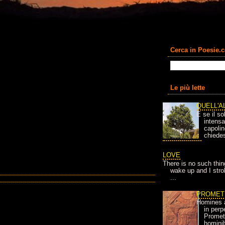
Cerca in Poesie.
Le più lette
QUELL'A
E se il so
intens
capolin
chiedes
LOVE
There is no such thin
wake up and I strok
...
PROMET
Homines 
in per
Prometh
homini