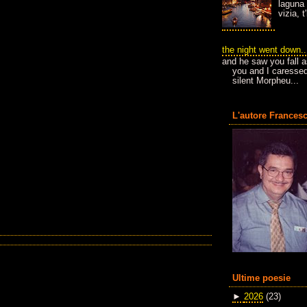
laguna 
vizia, 
the night went down..
and he saw you fall a
you and I caressed
silent Morpheu...
L'autore Francesc
Ultime poesie
►
2026
(23)