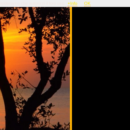
nsideriamo che autorizzi il loro uso.
+Info
OK