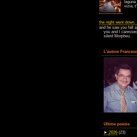
laguna 
vizia, 
the night went down..
and he saw you fall a
you and I caressed
silent Morpheu...
L'autore Francesc
Ultime poesie
►
2026
(23)