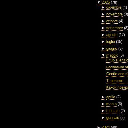
▼
2025
(78)
►
dicembre
(4)
►
novembre
(3)
►
ottobre
(4)
►
settembre
(8
►
agosto
(17)
►
luglio
(15)
►
giugno
(9)
▼
maggio
(5)
Il tuo silenzi
насколько у
Gentle and si
Ti percepisc
Какой прекр
►
aprile
(2)
►
marzo
(6)
►
febbraio
(2)
►
gennaio
(3)
►
2024
(49)