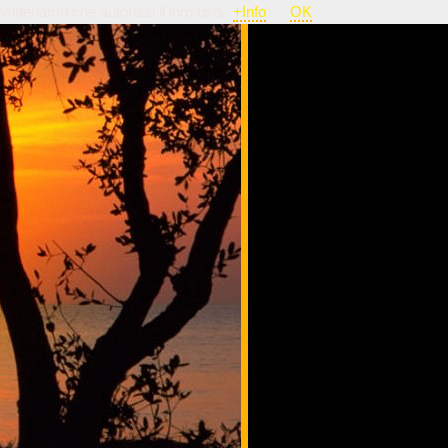
nsideriamo che autorizzi il loro uso.
+Info
OK