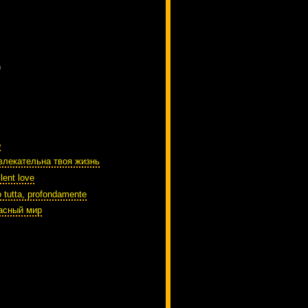
)
o
влекательна твоя жизнь
lent love
o tutta, profondamente
асный мир