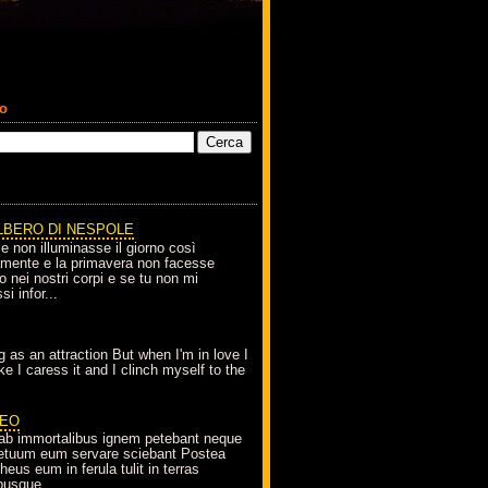
co
LBERO DI NESPOLE
le non illuminasse il giorno così
amente e la primavera non facesse
o nei nostri corpi e se tu non mi
si infor...
g as an attraction But when I'm in love I
e I caress it and I clinch myself to the
EO
ab immortalibus ignem petebant neque
petuum eum servare sciebant Postea
eus eum in ferula tulit in terras
busque...