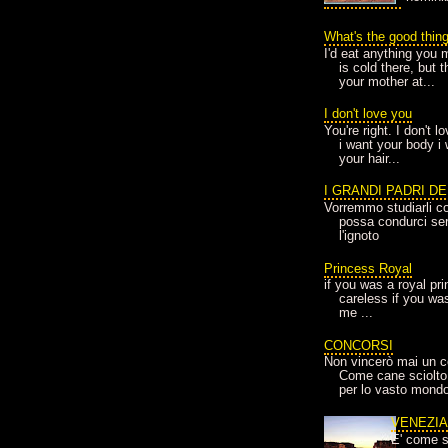
What's the good thin
I'd eat anything you 
is cold there, but 
your mother at...
I don't love you
You're right. I don't 
i want your body i
your hair...
I GRANDI PADRI D
Vorremmo studiarli co
possa condurci sere
l'ignoto
Princess Royal
if you was a royal pr
careless if you wa
me ...
CONCORSI
Non vincerò mai un c
Come cane sciolto
per lo vasto mondo
VENEZI
E' come s