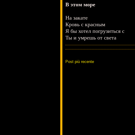
В этом море
На закате
Кровь с красным
Я бы хотел погрузиться с
Ты и умрешь от света
Post più recente