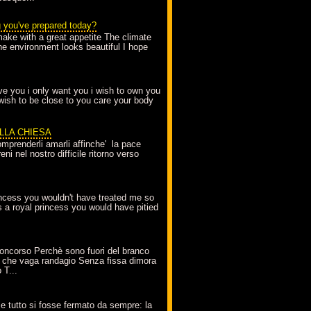
g you've prepared today?
make with a great appetite The climate
the environment looks beautiful I hope
love you i only want you i wish to own you
 wish to be close to you care your body
ELLA CHIESA
mprenderli amarli affinche' la pace
ni nel nostro difficile ritorno verso
incess you wouldn't have treated me so
s a royal princess you would have pitied
oncorso Perchè sono fuori del branco
 che vaga randagio Senza fissa dimora
 T...
A
e tutto si fosse fermato da sempre: la