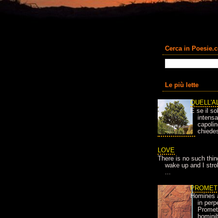
Cerca in Poesie.
Le più lette
QUELL'A
E se il so
intens
capolin
chiedes
LOVE
There is no such thin
wake up and I strok
...
PROMET
Homines 
in per
Prometh
homini