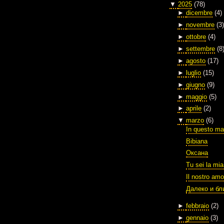
▼
2025
(78)
►
dicembre
(4)
►
novembre
(3)
►
ottobre
(4)
►
settembre
(8
►
agosto
(17)
►
luglio
(15)
►
giugno
(9)
►
maggio
(5)
►
aprile
(2)
▼
marzo
(6)
In questo ma
Bibiana
Оксана
Tu sei la mia
Il nostro amo
Далеко и бл
►
febbraio
(2)
►
gennaio
(3)