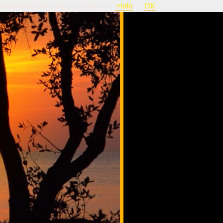
nsideriamo che autorizzi il loro uso.
+Info
OK