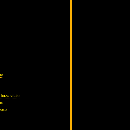
)
re
 forza vitale
re
изко