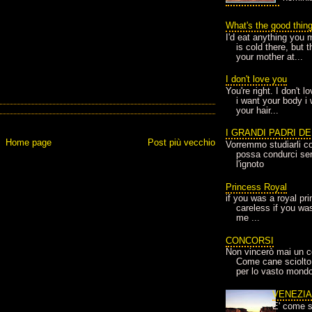
What's the good thin
I'd eat anything you 
is cold there, but 
your mother at...
I don't love you
You're right. I don't 
i want your body i
your hair...
I GRANDI PADRI D
Home page
Post più vecchio
Vorremmo studiarli co
possa condurci sere
l'ignoto
Princess Royal
if you was a royal pr
careless if you wa
me ...
CONCORSI
Non vincerò mai un c
Come cane sciolto
per lo vasto mondo
VENEZI
E' come s