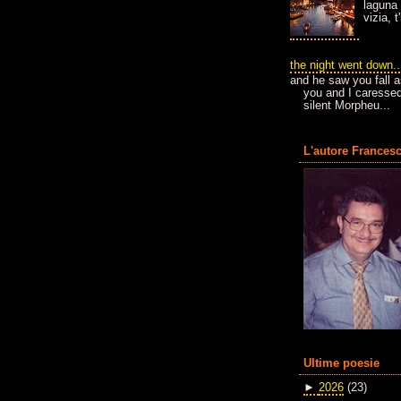
laguna 
vizia, 
the night went down..
and he saw you fall a
you and I caressed
silent Morpheu...
L'autore Francesc
Ultime poesie
►
2026
(23)