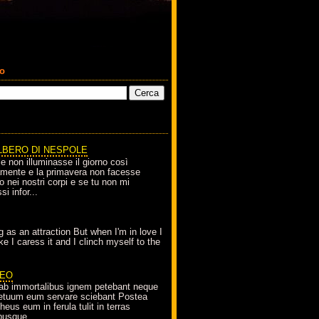
co
LBERO DI NESPOLE
le non illuminasse il giorno così
amente e la primavera non facesse
o nei nostri corpi e se tu non mi
si infor...
g as an attraction But when I'm in love I
e I caress it and I clinch myself to the
EO
ab immortalibus ignem petebant neque
petuum eum servare sciebant Postea
eus eum in ferula tulit in terras
busque...