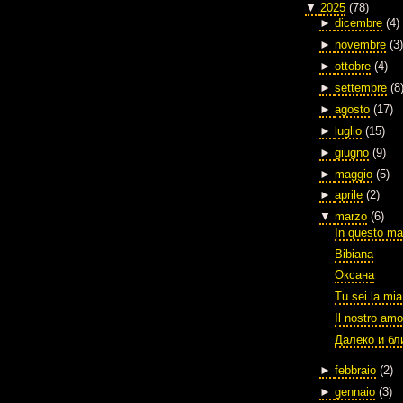
▼
2025
(78)
►
dicembre
(4)
►
novembre
(3)
►
ottobre
(4)
►
settembre
(8
►
agosto
(17)
►
luglio
(15)
►
giugno
(9)
►
maggio
(5)
►
aprile
(2)
▼
marzo
(6)
In questo ma
Bibiana
Оксана
Tu sei la mia
Il nostro amo
Далеко и бл
►
febbraio
(2)
►
gennaio
(3)