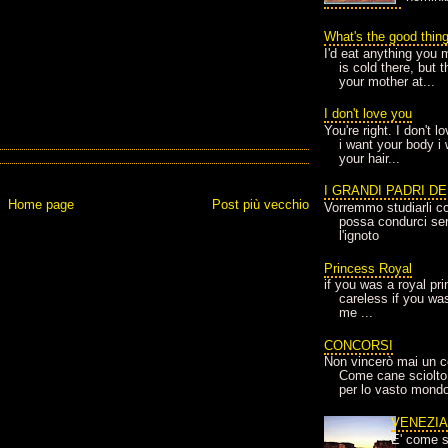
What's the good thin
I'd eat anything you 
is cold there, but 
your mother at...
I don't love you
You're right. I don't 
i want your body i
your hair...
I GRANDI PADRI D
Home page
Post più vecchio
Vorremmo studiarli co
possa condurci sere
l'ignoto
Princess Royal
if you was a royal pr
careless if you wa
me ...
CONCORSI
Non vincerò mai un c
Come cane sciolto
per lo vasto mondo
VENEZI
E' come s