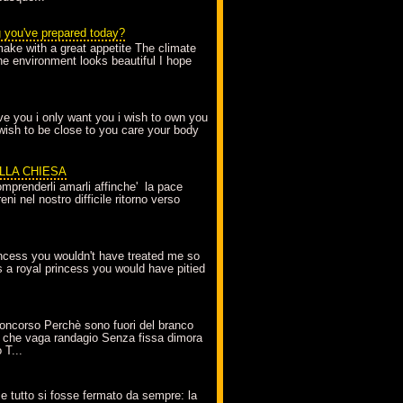
g you've prepared today?
make with a great appetite The climate
the environment looks beautiful I hope
love you i only want you i wish to own you
 wish to be close to you care your body
ELLA CHIESA
mprenderli amarli affinche' la pace
ni nel nostro difficile ritorno verso
incess you wouldn't have treated me so
s a royal princess you would have pitied
oncorso Perchè sono fuori del branco
 che vaga randagio Senza fissa dimora
 T...
A
e tutto si fosse fermato da sempre: la