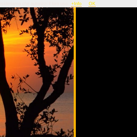
nsideriamo che autorizzi il loro uso.
+Info
OK