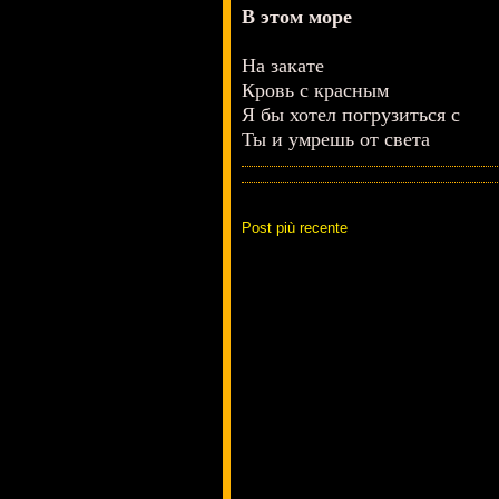
В этом море
На закате
Кровь с красным
Я бы хотел погрузиться с
Ты и умрешь от света
Post più recente