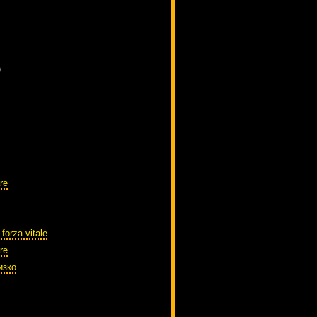
)
re
 forza vitale
re
изко