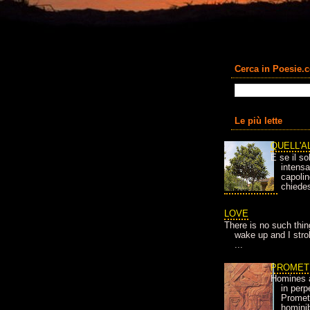
Cerca in Poesie.
Le più lette
QUELL'A
E se il so
intens
capolin
chiedes
LOVE
There is no such thin
wake up and I strok
...
PROMET
Homines 
in per
Prometh
homini