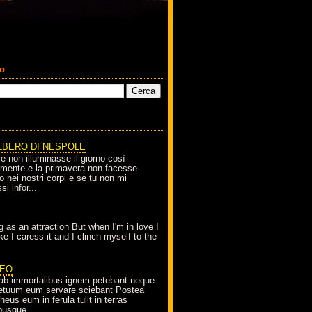
co
LBERO DI NESPOLE
le non illuminasse il giorno così
amente e la primavera non facesse
o nei nostri corpi e se tu non mi
si infor...
g as an attraction But when I'm in love I
e I caress it and I clinch myself to the
EO
ab immortalibus ignem petebant neque
petuum eum servare sciebant Postea
eus eum in ferula tulit in terras
busque...