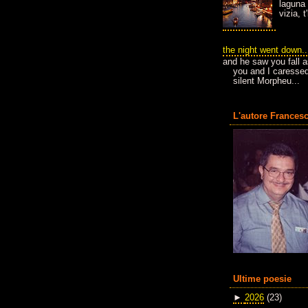
laguna 
vizia, 
the night went down..
and he saw you fall a
you and I caressed
silent Morpheu...
L'autore Francesc
Ultime poesie
►
2026
(23)