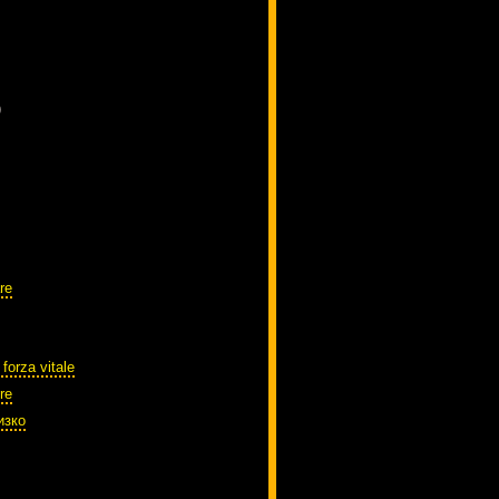
)
re
 forza vitale
re
изко