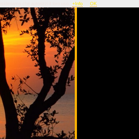
nsideriamo che autorizzi il loro uso.
+Info
OK