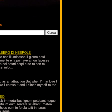
co
LBERO DI NESPOLE
le non illuminasse il giorno così
amente e la primavera non facesse
o nei nostri corpi e se tu non mi
si infor...
g as an attraction But when I'm in love I
e I caress it and I clinch myself to the
EO
ab immortalibus ignem petebant neque
petuum eum servare sciebant Postea
eus eum in ferula tulit in terras
busque...