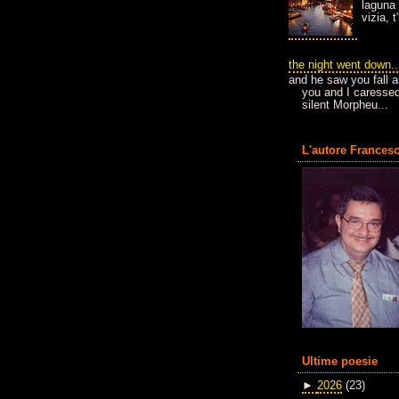
laguna 
vizia, 
the night went down..
and he saw you fall a
you and I caressed
silent Morpheu...
L'autore Francesc
Ultime poesie
►
2026
(23)