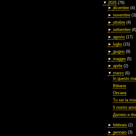
▼
2025
(78)
►
dicembre
(4)
►
novembre
(3)
►
ottobre
(4)
►
settembre
(8
►
agosto
(17)
►
luglio
(15)
►
giugno
(9)
►
maggio
(5)
►
aprile
(2)
▼
marzo
(6)
In questo ma
Bibiana
Оксана
Tu sei la mia
Il nostro amo
Далеко и бл
►
febbraio
(2)
►
gennaio
(3)