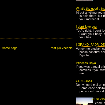
What's the good thin
I'd eat anything you 
is cold there, but 
your mother at...
I don't love you
You're right. I don't 
i want your body i
your hair...
I GRANDI PADRI D
Home page
Post più vecchio
Vorremmo studiarli co
possa condurci sere
l'ignoto
Princess Royal
if you was a royal pr
careless if you wa
me ...
CONCORSI
Non vincerò mai un c
Come cane sciolto
per lo vasto mondo
VENEZI
E' come s