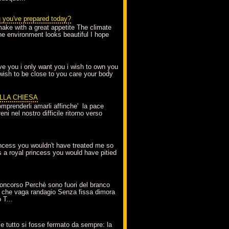
g you've prepared today?
make with a great appetite The climate
the environment looks beautiful I hope
love you i only want you i wish to own you
 wish to be close to you care your body
ELLA CHIESA
mprenderli amarli affinche' la pace
ni nel nostro difficile ritorno verso
incess you wouldn't have treated me so
s a royal princess you would have pitied
oncorso Perchè sono fuori del branco
 che vaga randagio Senza fissa dimora
 T...
A
e tutto si fosse fermato da sempre: la