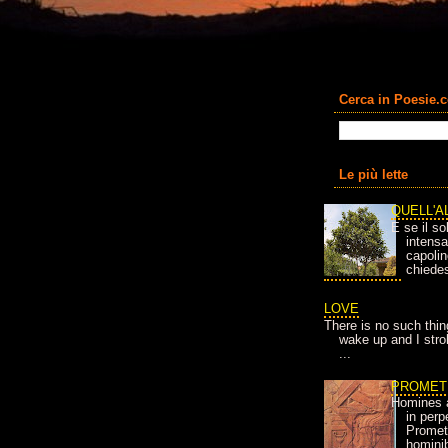
Cerca in Poesie.
Le più lette
QUELL'A
E se il so
intens
capolin
chiedes
LOVE
There is no such thin
wake up and I strok
...
PROMET
Homines 
in per
Prometh
homini