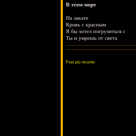
В этом море
На закате
Кровь с красным
Я бы хотел погрузиться с
Ты и умрешь от света
Post più recente