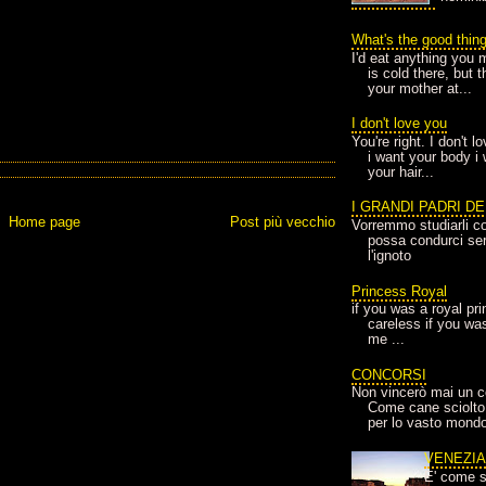
What's the good thin
I'd eat anything you 
is cold there, but 
your mother at...
I don't love you
You're right. I don't 
i want your body i
your hair...
I GRANDI PADRI D
Home page
Post più vecchio
Vorremmo studiarli co
possa condurci sere
l'ignoto
Princess Royal
if you was a royal pr
careless if you wa
me ...
CONCORSI
Non vincerò mai un c
Come cane sciolto
per lo vasto mondo
VENEZI
E' come s