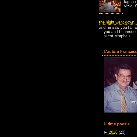
laguna 
vizia, 
the night went down..
and he saw you fall a
you and I caressed
silent Morpheu...
L'autore Francesc
Ultime poesie
►
2026
(23)