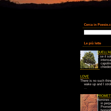
Cerca in Poesie.
Le più lette
QUELL'A
E se il so
intens
capolin
chiedes
LOVE
There is no such thin
wake up and I strok
...
PROMET
Homines 
in per
Prometh
homini