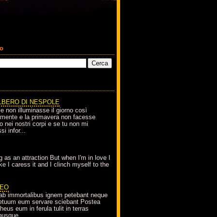
co
LBERO DI NESPOLE
le non illuminasse il giorno così
amente e la primavera non facesse
o nei nostri corpi e se tu non mi
si infor...
g as an attraction But when I'm in love I
e I caress it and I clinch myself to the
EO
ab immortalibus ignem petebant neque
petuum eum servare sciebant Postea
eus eum in ferula tulit in terras
busque...