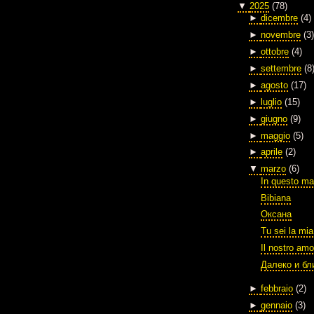
▼
2025
(78)
►
dicembre
(4)
►
novembre
(3)
►
ottobre
(4)
►
settembre
(8
►
agosto
(17)
►
luglio
(15)
►
giugno
(9)
►
maggio
(5)
►
aprile
(2)
▼
marzo
(6)
In questo ma
Bibiana
Оксана
Tu sei la mia
Il nostro amo
Далеко и бл
►
febbraio
(2)
►
gennaio
(3)