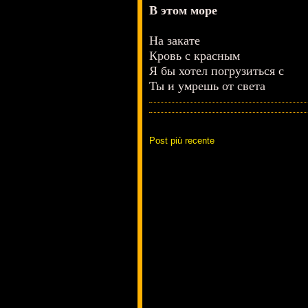
В этом море
На закате
Кровь с красным
Я бы хотел погрузиться с
Ты и умрешь от света
Post più recente