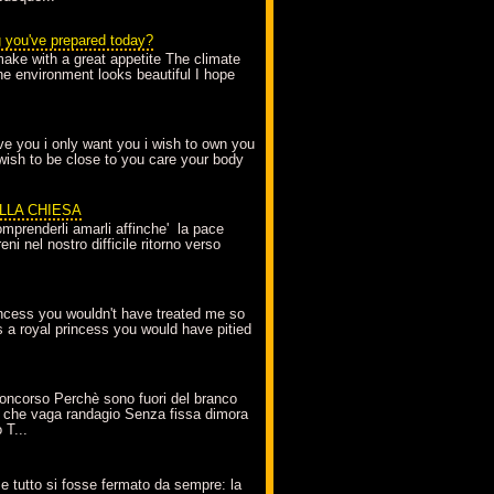
g you've prepared today?
make with a great appetite The climate
the environment looks beautiful I hope
love you i only want you i wish to own you
 wish to be close to you care your body
ELLA CHIESA
mprenderli amarli affinche' la pace
ni nel nostro difficile ritorno verso
incess you wouldn't have treated me so
s a royal princess you would have pitied
oncorso Perchè sono fuori del branco
 che vaga randagio Senza fissa dimora
 T...
A
e tutto si fosse fermato da sempre: la