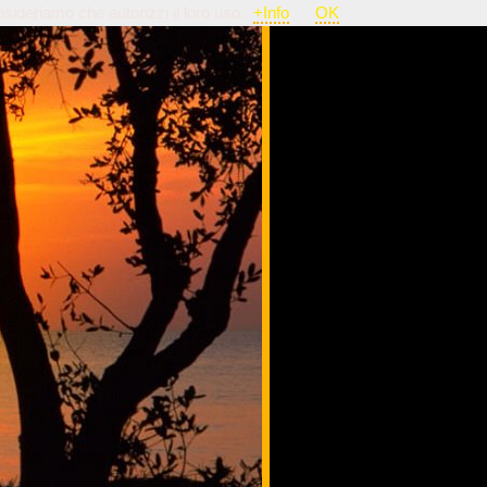
nsideriamo che autorizzi il loro uso.
+Info
OK