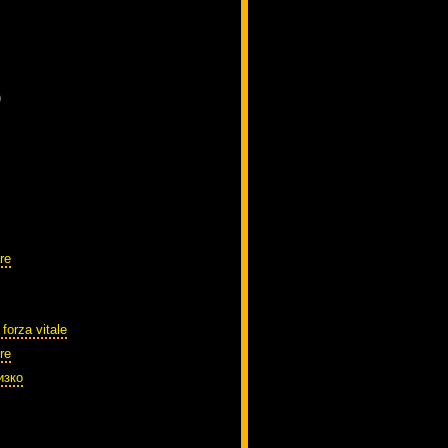
)
re
 forza vitale
re
изко