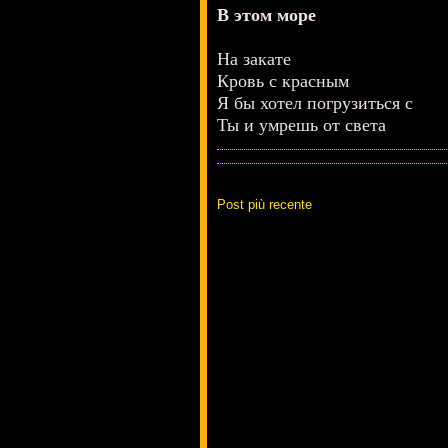
В этом море
На закате
Кровь с красным
Я бы хотел погрузиться с
Ты и умрешь от света
Post più recente