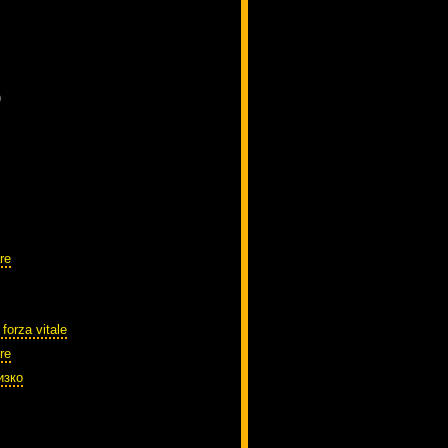
)
re
 forza vitale
re
изко