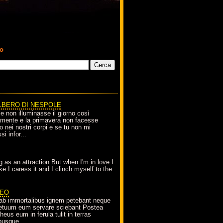
co
LBERO DI NESPOLE
le non illuminasse il giorno così
amente e la primavera non facesse
o nei nostri corpi e se tu non mi
si infor...
g as an attraction But when I'm in love I
e I caress it and I clinch myself to the
EO
ab immortalibus ignem petebant neque
petuum eum servare sciebant Postea
eus eum in ferula tulit in terras
busque...