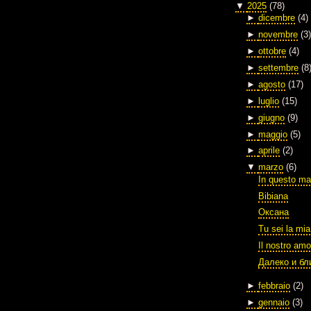
▼
2025
(78)
►
dicembre
(4)
►
novembre
(3)
►
ottobre
(4)
►
settembre
(8
►
agosto
(17)
►
luglio
(15)
►
giugno
(9)
►
maggio
(5)
►
aprile
(2)
▼
marzo
(6)
In questo ma
Bibiana
Оксана
Tu sei la mia
Il nostro amo
Далеко и бл
►
febbraio
(2)
►
gennaio
(3)