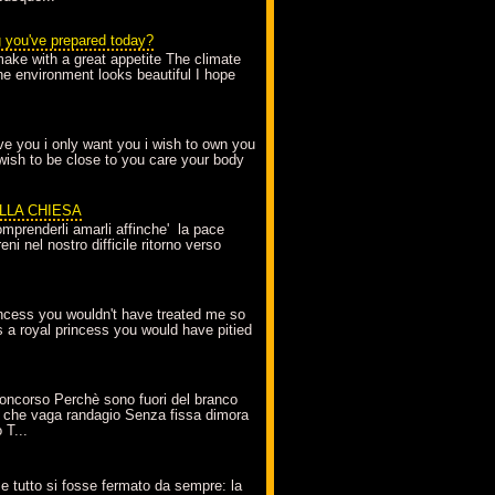
g you've prepared today?
make with a great appetite The climate
the environment looks beautiful I hope
love you i only want you i wish to own you
 wish to be close to you care your body
ELLA CHIESA
mprenderli amarli affinche' la pace
ni nel nostro difficile ritorno verso
incess you wouldn't have treated me so
s a royal princess you would have pitied
oncorso Perchè sono fuori del branco
 che vaga randagio Senza fissa dimora
 T...
A
e tutto si fosse fermato da sempre: la