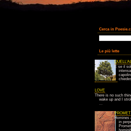
Cerca in Poesie.
Le più lette
QUELL'A
E se il so
intens
capolin
chiedes
LOVE
There is no such thin
wake up and I strok
...
PROMET
Homines 
in per
Prometh
homini