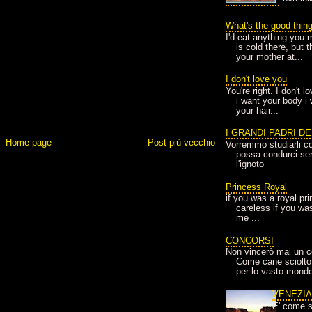
What's the good thin
I'd eat anything you 
is cold there, but 
your mother at...
I don't love you
You're right. I don't 
i want your body i
your hair...
I GRANDI PADRI D
Home page
Post più vecchio
Vorremmo studiarli co
possa condurci sere
l'ignoto
Princess Royal
if you was a royal pr
careless if you wa
me ...
CONCORSI
Non vincerò mai un c
Come cane sciolto
per lo vasto mondo
VENEZI
E' come s