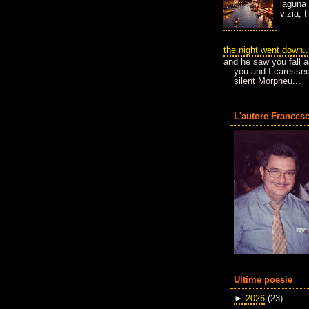
laguna 
vizia, 
the night went down..
and he saw you fall a
you and I caressed
silent Morpheu...
L'autore Francesc
Ultime poesie
►
2026
(23)