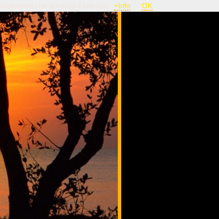
nsideriamo che autorizzi il loro uso.
+Info
OK