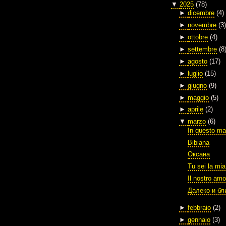
▼
2025
(78)
►
dicembre
(4)
►
novembre
(3)
►
ottobre
(4)
►
settembre
(8
►
agosto
(17)
►
luglio
(15)
►
giugno
(9)
►
maggio
(5)
►
aprile
(2)
▼
marzo
(6)
In questo ma
Bibiana
Оксана
Tu sei la mia
Il nostro amo
Далеко и бл
►
febbraio
(2)
►
gennaio
(3)