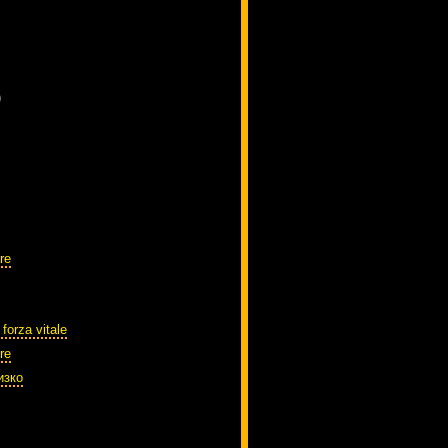
)
re
 forza vitale
re
изко