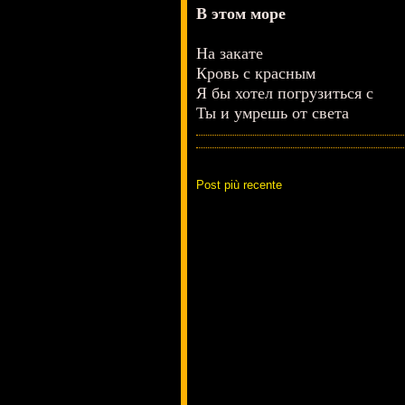
В этом море
На закате
Кровь с красным
Я бы хотел погрузиться с
Ты и умрешь от света
Post più recente