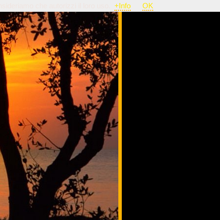
nsideriamo che autorizzi il loro uso.
+Info
OK