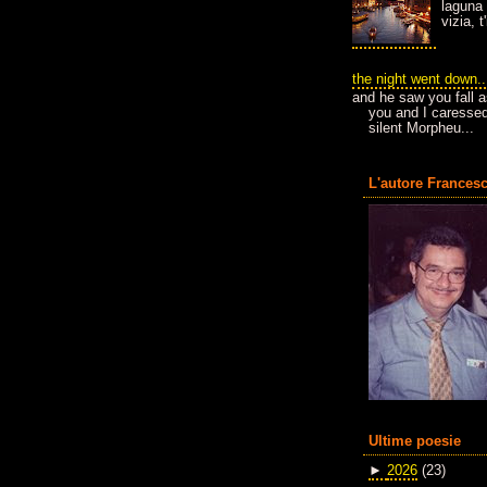
laguna 
vizia, 
the night went down..
and he saw you fall a
you and I caressed
silent Morpheu...
L'autore Francesc
Ultime poesie
►
2026
(23)