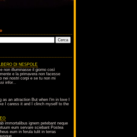
co
LBERO DI NESPOLE
le non illuminasse il giorno così
amente e la primavera non facesse
o nei nostri corpi e se tu non mi
si infor...
g as an attraction But when I'm in love I
e I caress it and I clinch myself to the
EO
ab immortalibus ignem petebant neque
petuum eum servare sciebant Postea
eus eum in ferula tulit in terras
busque...