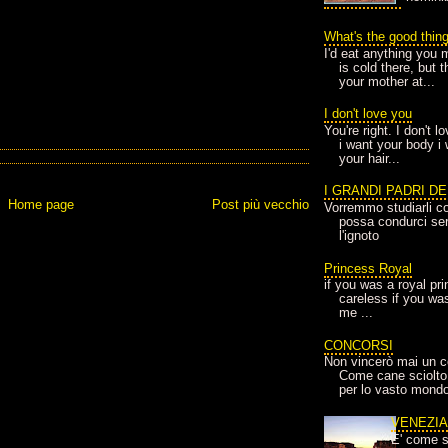
What's the good thin
I'd eat anything you 
is cold there, but 
your mother at...
I don't love you
You're right. I don't 
i want your body i
your hair...
I GRANDI PADRI D
Home page
Post più vecchio
Vorremmo studiarli co
possa condurci sere
l'ignoto
Princess Royal
if you was a royal pr
careless if you wa
me ...
CONCORSI
Non vincerò mai un c
Come cane sciolto
per lo vasto mondo
VENEZI
E' come s