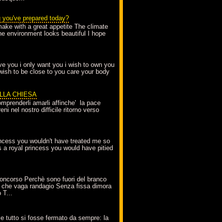
g you've prepared today?
make with a great appetite The climate
the environment looks beautiful I hope
love you i only want you i wish to own you
 wish to be close to you care your body
ELLA CHIESA
mprenderli amarli affinche' la pace
ni nel nostro difficile ritorno verso
incess you wouldn't have treated me so
s a royal princess you would have pitied
oncorso Perchè sono fuori del branco
 che vaga randagio Senza fissa dimora
 T...
A
e tutto si fosse fermato da sempre: la