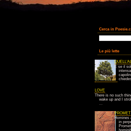
Cerca in Poesie.
Le più lette
QUELL'A
E se il so
intens
capolin
chiedes
LOVE
There is no such thin
wake up and I strok
...
PROMET
Homines 
in per
Prometh
homini