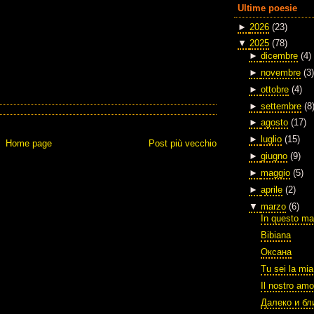
Ultime poesie
►
2026
(23)
▼
2025
(78)
►
dicembre
(4)
►
novembre
(3)
►
ottobre
(4)
►
settembre
(8
►
agosto
(17)
►
luglio
(15)
Home page
Post più vecchio
►
giugno
(9)
►
maggio
(5)
►
aprile
(2)
▼
marzo
(6)
In questo ma
Bibiana
Оксана
Tu sei la mia
Il nostro amo
Далеко и бл