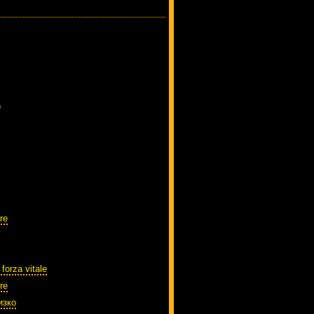
)
re
 forza vitale
re
изко