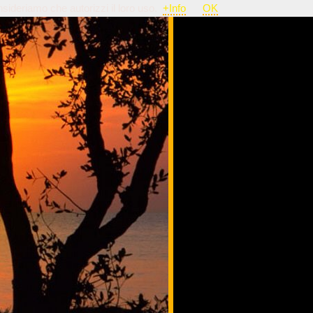
nsideriamo che autorizzi il loro uso.
+Info
OK