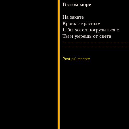
В этом море
На закате
Кровь с красным
Я бы хотел погрузиться с
Ты и умрешь от света
Post più recente