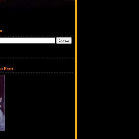
co
o Ferri