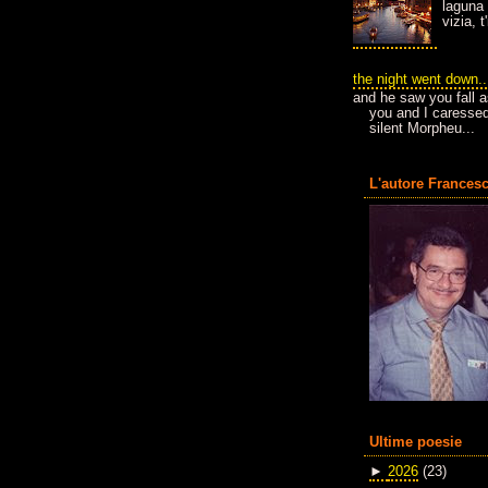
laguna 
vizia, 
the night went down..
and he saw you fall a
you and I caressed
silent Morpheu...
L'autore Francesc
Ultime poesie
►
2026
(23)