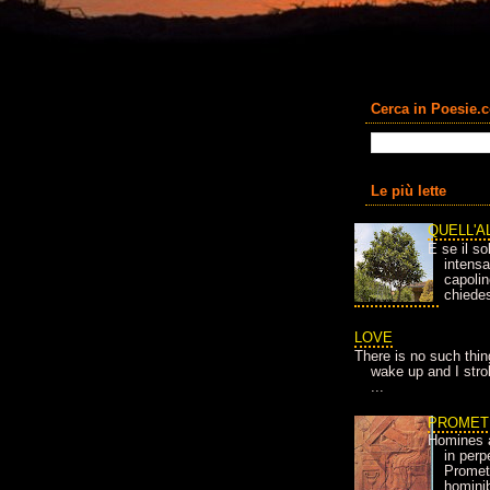
Cerca in Poesie.
Le più lette
QUELL'A
E se il so
intens
capolin
chiedes
LOVE
There is no such thin
wake up and I strok
...
PROMET
Homines 
in per
Prometh
homini