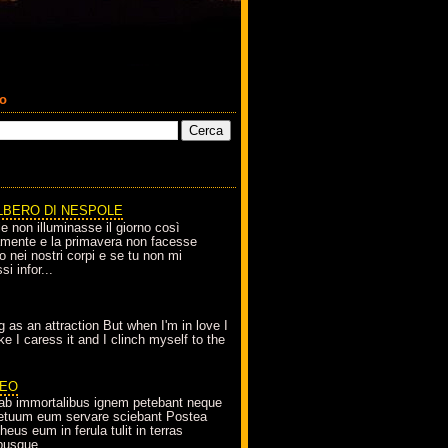
co
LBERO DI NESPOLE
le non illuminasse il giorno così
amente e la primavera non facesse
o nei nostri corpi e se tu non mi
si infor...
g as an attraction But when I'm in love I
e I caress it and I clinch myself to the
EO
ab immortalibus ignem petebant neque
petuum eum servare sciebant Postea
eus eum in ferula tulit in terras
busque...