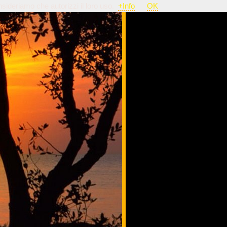
nsideriamo che autorizzi il loro uso.
+Info
OK