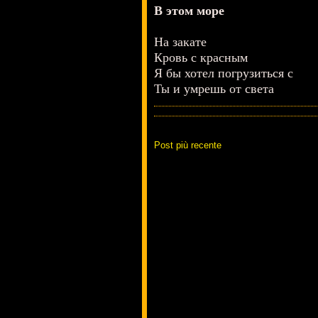
В этом море
На закате
Кровь с красным
Я бы хотел погрузиться с
Ты и умрешь от света
Post più recente