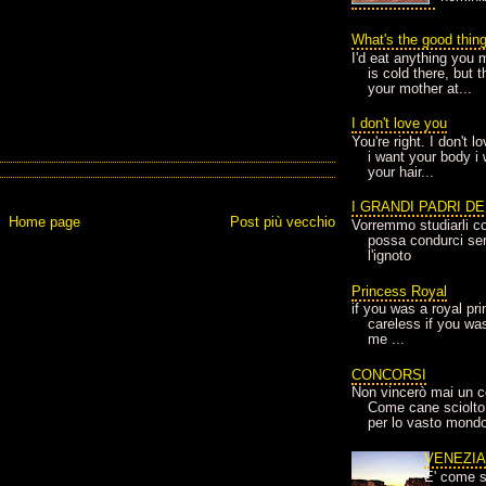
What's the good thin
I'd eat anything you 
is cold there, but 
your mother at...
I don't love you
You're right. I don't 
i want your body i
your hair...
I GRANDI PADRI D
Home page
Post più vecchio
Vorremmo studiarli co
possa condurci sere
l'ignoto
Princess Royal
if you was a royal pr
careless if you wa
me ...
CONCORSI
Non vincerò mai un c
Come cane sciolto
per lo vasto mondo
VENEZI
E' come s