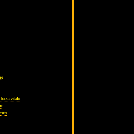
)
re
 forza vitale
re
изко