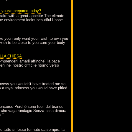
g you've prepared today?
make with a great appetite The climate
the environment looks beautiful I hope
love you i only want you i wish to own you
 wish to be close to you care your body
ELLA CHIESA
mprenderli amarli affinche' la pace
ni nel nostro difficile ritorno verso
incess you wouldn't have treated me so
s a royal princess you would have pitied
oncorso Perchè sono fuori del branco
 che vaga randagio Senza fissa dimora
 T...
A
e tutto si fosse fermato da sempre: la