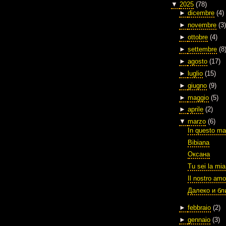
▼
2025
(78)
►
dicembre
(4)
►
novembre
(3)
►
ottobre
(4)
►
settembre
(8
►
agosto
(17)
►
luglio
(15)
►
giugno
(9)
►
maggio
(5)
►
aprile
(2)
▼
marzo
(6)
In questo ma
Bibiana
Оксана
Tu sei la mia
Il nostro amo
Далеко и бл
►
febbraio
(2)
►
gennaio
(3)