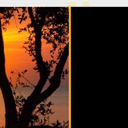
nsideriamo che autorizzi il loro uso.
+Info
OK