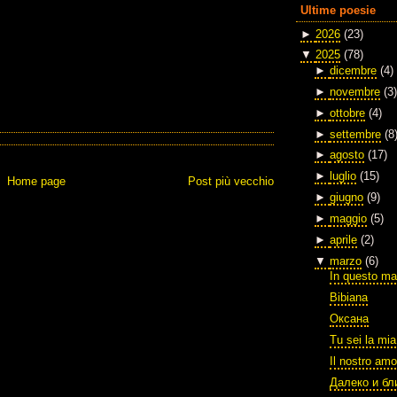
Ultime poesie
►
2026
(23)
▼
2025
(78)
►
dicembre
(4)
►
novembre
(3)
►
ottobre
(4)
►
settembre
(8
►
agosto
(17)
►
luglio
(15)
Home page
Post più vecchio
►
giugno
(9)
►
maggio
(5)
►
aprile
(2)
▼
marzo
(6)
In questo ma
Bibiana
Оксана
Tu sei la mia
Il nostro amo
Далеко и бл