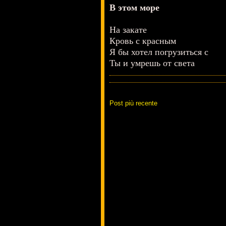
В этом море
На закате
Кровь с красным
Я бы хотел погрузиться с
Ты и умрешь от света
Post più recente