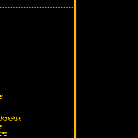
)
re
 forza vitale
re
изко