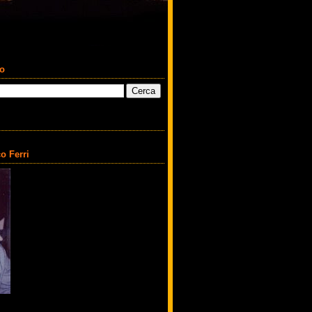
co
o Ferri