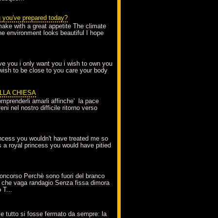
g you've prepared today?
make with a great appetite The climate
the environment looks beautiful I hope
love you i only want you i wish to own you
 wish to be close to you care your body
ELLA CHIESA
mprenderli amarli affinche' la pace
ni nel nostro difficile ritorno verso
incess you wouldn't have treated me so
s a royal princess you would have pitied
oncorso Perchè sono fuori del branco
 che vaga randagio Senza fissa dimora
 T...
A
e tutto si fosse fermato da sempre: la