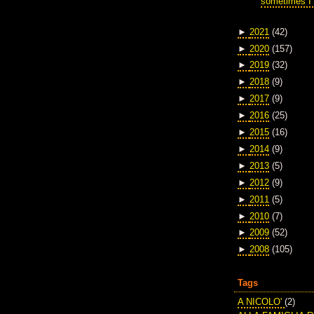
sometimes I 
►
2021
(42)
►
2020
(157)
►
2019
(32)
►
2018
(9)
►
2017
(9)
►
2016
(25)
►
2015
(16)
►
2014
(9)
►
2013
(5)
►
2012
(9)
►
2011
(5)
►
2010
(7)
►
2009
(52)
►
2008
(105)
Tags
A NICOLO'
(2)