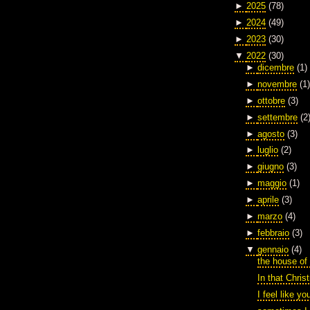
►
2025
(78)
►
2024
(49)
►
2023
(30)
▼
2022
(30)
►
dicembre
(1)
►
novembre
(1)
►
ottobre
(3)
►
settembre
(2
►
agosto
(3)
►
luglio
(2)
►
giugno
(3)
►
maggio
(1)
►
aprile
(3)
►
marzo
(4)
►
febbraio
(3)
▼
gennaio
(4)
the house of
In that Chri
I feel like yo