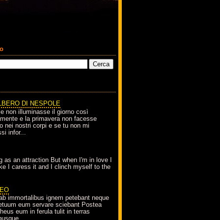
co
LBERO DI NESPOLE
le non illuminasse il giorno così
amente e la primavera non facesse
o nei nostri corpi e se tu non mi
si infor...
g as an attraction But when I'm in love I
e I caress it and I clinch myself to the
EO
ab immortalibus ignem petebant neque
petuum eum servare sciebant Postea
eus eum in ferula tulit in terras
busque...