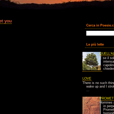
et you
Cerca in Poesie.
Le più lette
QUELL'A
E se il so
intens
capolin
chiedes
LOVE
There is no such thin
wake up and I strok
...
PROMET
Homines 
in per
Prometh
homini