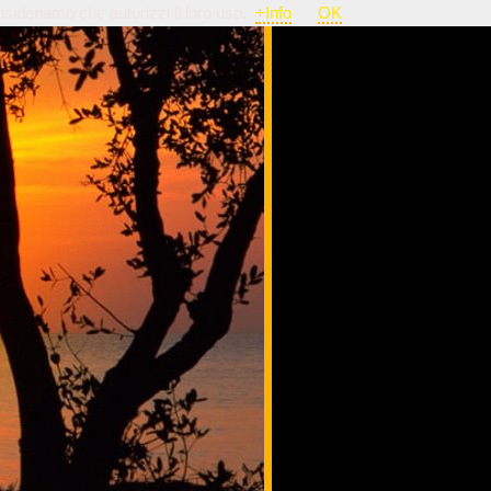
nsideriamo che autorizzi il loro uso.
+Info
OK