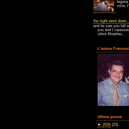
laguna 
vizia, 
the night went down..
and he saw you fall a
you and I caressed
silent Morpheu...
L'autore Francesc
Ultime poesie
►
2026
(23)