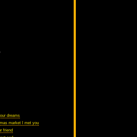
)
 our dreams
stmas market I met you
ur friend