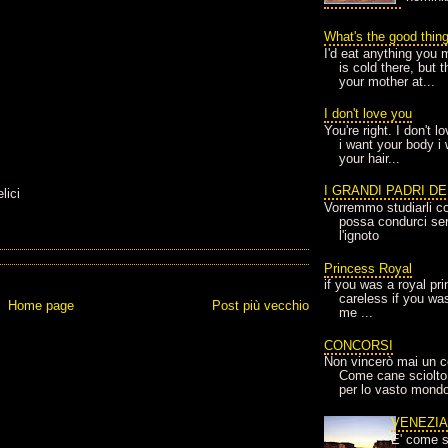
What's the good thin
I'd eat anything you 
is cold there, but 
your mother at...
I don't love you
You're right. I don't 
i want your body i
your hair...
I GRANDI PADRI D
lici
Vorremmo studiarli co
possa condurci sere
l'ignoto
Princess Royal
if you was a royal pr
careless if you wa
Home page
Post più vecchio
me ...
CONCORSI
Non vincerò mai un c
Come cane sciolto
per lo vasto mondo
VENEZI
E' come s