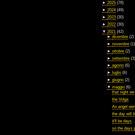
►
2025
(78)
►
2024
(49)
►
2023
(30)
►
2022
(30)
▼
2021
(42)
►
dicembre
(2)
►
novembre
(1)
►
ottobre
(2)
►
settembre
(3
►
agosto
(6)
►
luglio
(6)
►
giugno
(2)
▼
maggio
(6)
that night we
the Volga
An angel wen
the day will 
it'll be days
so the days 