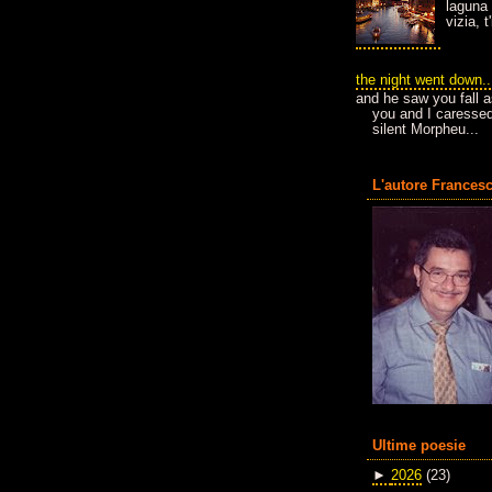
laguna 
vizia, 
the night went down..
and he saw you fall a
you and I caressed
silent Morpheu...
L'autore Francesc
Ultime poesie
►
2026
(23)