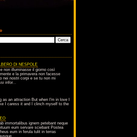
co
LBERO DI NESPOLE
le non illuminasse il giorno così
amente e la primavera non facesse
o nei nostri corpi e se tu non mi
si infor...
g as an attraction But when I'm in love I
e I caress it and I clinch myself to the
EO
ab immortalibus ignem petebant neque
petuum eum servare sciebant Postea
eus eum in ferula tulit in terras
busque...