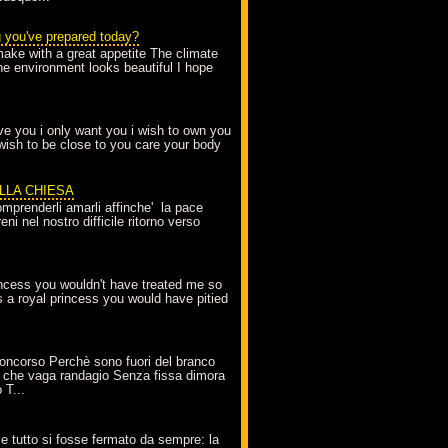
g you've prepared today?
make with a great appetite The climate
the environment looks beautiful I hope
love you i only want you i wish to own you
 wish to be close to you care your body
ELLA CHIESA
mprenderli amarli affinche' la pace
ni nel nostro difficile ritorno verso
incess you wouldn't have treated me so
s a royal princess you would have pitied
oncorso Perchè sono fuori del branco
 che vaga randagio Senza fissa dimora
 T...
A
e tutto si fosse fermato da sempre: la