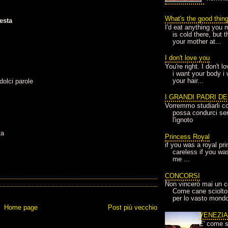
What's the good thin
esta
I'd eat anything you 
is cold there, but 
your mother at...
I don't love you
You're right. I don't 
i want your body i
your hair...
 dolci parole
I GRANDI PADRI D
Vorremmo studiarli co
possa condurci sere
l'ignoto
ta
Princess Royal
if you was a royal pr
careless if you wa
me ...
CONCORSI
Non vincerò mai un c
Come cane sciolto
per lo vasto mondo
Home page
Post più vecchio
VENEZI
E' come s