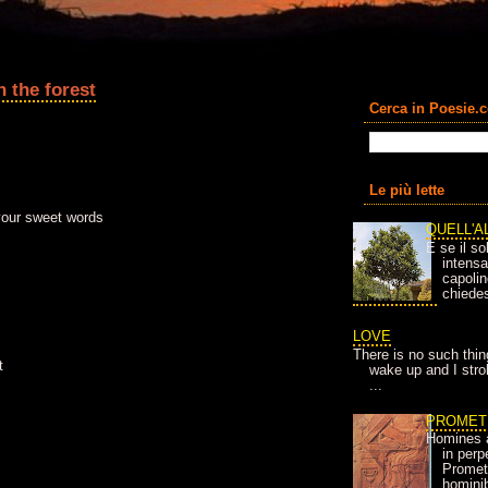
n the forest
Cerca in Poesie.
Le più lette
your sweet words
QUELL'A
E se il so
intens
capolin
chiedes
LOVE
There is no such thin
t
wake up and I strok
...
PROMET
Homines 
in per
Prometh
homini