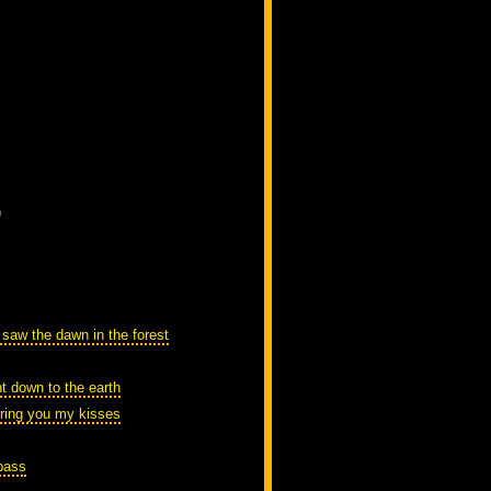
)
 saw the dawn in the forest
t down to the earth
bring you my kisses
pass