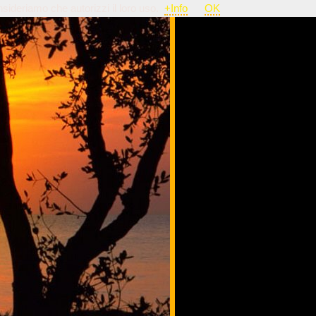
nsideriamo che autorizzi il loro uso.
+Info
OK