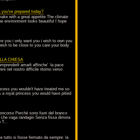
g you've prepared today?
make with a great appetite The climate
the environment looks beautiful I hope
love you i only want you i wish to own you
 wish to be close to you care your body
ELLA CHIESA
mprenderli amarli affinche' la pace
ni nel nostro difficile ritorno verso
incess you wouldn't have treated me so
s a royal princess you would have pitied
oncorso Perchè sono fuori del branco
 che vaga randagio Senza fissa dimora
 T...
A
e tutto si fosse fermato da sempre: la