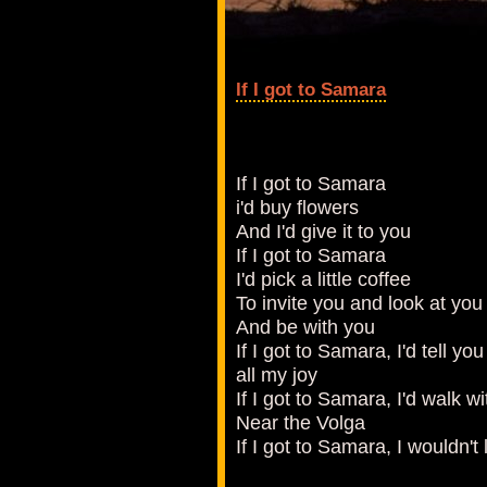
If I got to Samara
If I got to Samara
i'd buy flowers
And I'd give it to you
If I got to Samara
I'd pick a little coffee
To invite you and look at you
And be with you
If I got to Samara, I'd tell you
all my joy
If I got to Samara, I'd walk w
Near the Volga
If I got to Samara, I wouldn't 