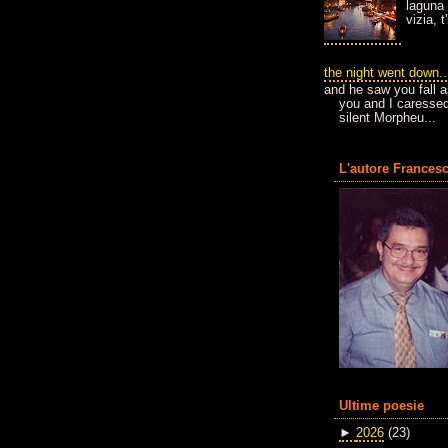
laguna 
vizia, 
the night went down..
and he saw you fall a
you and I caressed
silent Morpheu...
L'autore Francesc
Ultime poesie
►
2026
(23)