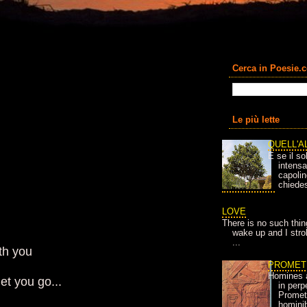
Cerca in Poesie.
Le più lette
QUELL'A
E se il so
intens
capolin
chiedes
LOVE
There is no such thin
wake up and I strok
...
ith you
PROMET
Homines 
let you go...
in per
Prometh
homini