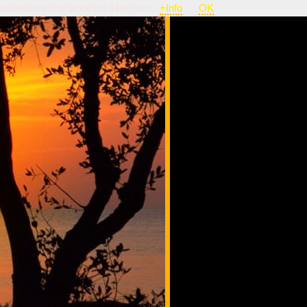
nsideriamo che autorizzi il loro uso.
+Info
OK