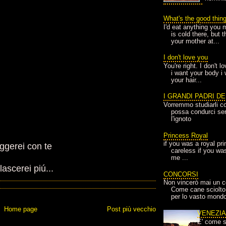
What's the good thin
I'd eat anything you 
is cold there, but 
your mother at...
I don't love you
You're right. I don't 
i want your body i
your hair...
I GRANDI PADRI D
Vorremmo studiarli co
possa condurci sere
l'ignoto
Princess Royal
if you was a royal pr
ggerei con te
careless if you wa
me ...
ascerei piú...
CONCORSI
Non vincerò mai un c
Come cane sciolto
per lo vasto mondo
Home page
Post più vecchio
VENEZI
E' come s