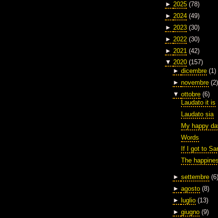
►
2025
(78)
►
2024
(49)
►
2023
(30)
►
2022
(30)
►
2021
(42)
▼
2020
(157)
►
dicembre
(1)
►
novembre
(2)
▼
ottobre
(6)
Laudato it is
Laudato sia
My happy da
Words
If I got to S
The happines
►
settembre
(6
►
agosto
(8)
►
luglio
(13)
►
giugno
(9)