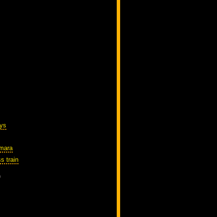
ys
amara
s train
)