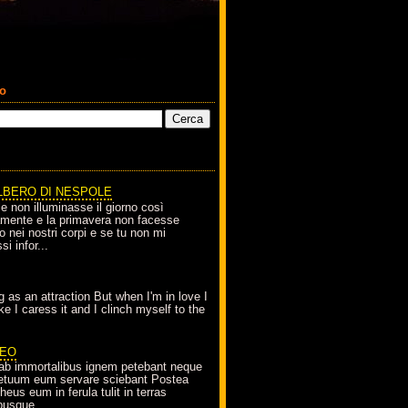
co
LBERO DI NESPOLE
le non illuminasse il giorno così
amente e la primavera non facesse
o nei nostri corpi e se tu non mi
si infor...
g as an attraction But when I'm in love I
e I caress it and I clinch myself to the
EO
ab immortalibus ignem petebant neque
petuum eum servare sciebant Postea
eus eum in ferula tulit in terras
busque...