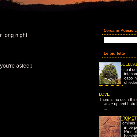
Cerca in Poesie.
r long night
Le più lette
QUELL'A
you're asleep
E se il so
intens
capolin
chiedes
LOVE
There is no such thin
wake up and I strok
...
PROMET
Homines 
in per
Prometh
homini