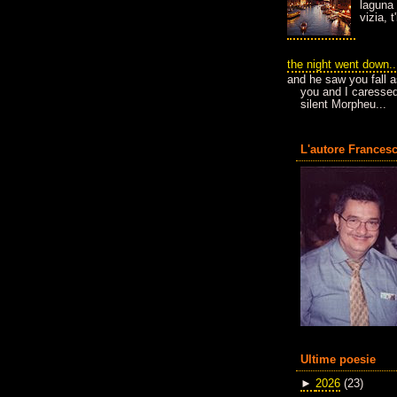
laguna 
vizia, 
the night went down..
and he saw you fall a
you and I caressed
silent Morpheu...
L'autore Francesc
Ultime poesie
►
2026
(23)