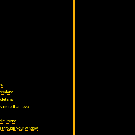
)
ve
cobaleno
oletana
s more than love
dimirovna
ou through your window