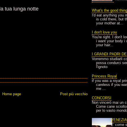
a tua lunga notte
What's the good thin
I'd eat anything you 
is cold there, but 
your mother at...
I don't love you
You're right. I don't 
i want your body i
your hair...
I GRANDI PADRI D
Vorremmo studiarli co
possa condurci sere
l'ignoto
Princess Royal
if you was a royal pr
careless if you wa
me ...
Home page
Post più vecchio
CONCORSI
Non vincerò mai un c
Come cane sciolto
per lo vasto mondo
VENEZI
E' come s