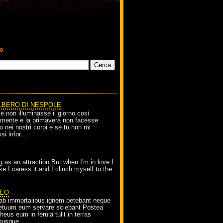
co
LBERO DI NESPOLE
le non illuminasse il giorno così
amente e la primavera non facesse
o nei nostri corpi e se tu non mi
si infor...
g as an attraction But when I'm in love I
e I caress it and I clinch myself to the
EO
ab immortalibus ignem petebant neque
petuum eum servare sciebant Postea
eus eum in ferula tulit in terras
busque...