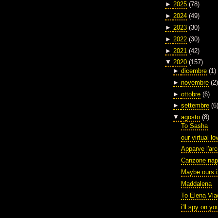
►
2025
(78)
►
2024
(49)
►
2023
(30)
►
2022
(30)
►
2021
(42)
▼
2020
(157)
►
dicembre
(1)
►
novembre
(2)
►
ottobre
(6)
►
settembre
(6
▼
agosto
(8)
To Sasha
our virtual lo
Apparve l'ar
Canzone nap
Maybe ours i
Maddalena
To Elena Vla
i'll spy on y