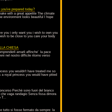
g you've prepared today?
make with a great appetite The climate
the environment looks beautiful I hope
love you i only want you i wish to own you
 wish to be close to you care your body
ELLA CHIESA
mprenderli amarli affinche' la pace
ni nel nostro difficile ritorno verso
incess you wouldn't have treated me so
s a royal princess you would have pitied
oncorso Perchè sono fuori del branco
 che vaga randagio Senza fissa dimora
 T...
A
e tutto si fosse fermato da sempre: la