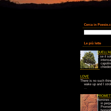
Cerca in Poesie.
Le più lette
QUELL'A
E se il so
intens
capolin
chiedes
LOVE
There is no such thin
wake up and I strok
...
PROMET
Homines 
in per
Prometh
homini