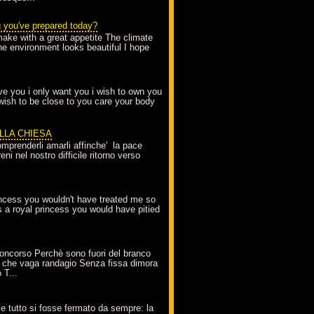
g you've prepared today?
make with a great appetite The climate
the environment looks beautiful I hope
love you i only want you i wish to own you
 wish to be close to you care your body
ELLA CHIESA
mprenderli amarli affinche' la pace
ni nel nostro difficile ritorno verso
incess you wouldn't have treated me so
s a royal princess you would have pitied
oncorso Perchè sono fuori del branco
 che vaga randagio Senza fissa dimora
 T...
A
e tutto si fosse fermato da sempre: la