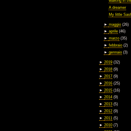
walking in th
A dreamer
My little Sas
►
maggio
(26)
►
aprile
(46)
►
marzo
(35)
►
febbraio
(2)
►
gennaio
(3)
►
2019
(32)
►
2018
(9)
►
2017
(9)
►
2016
(25)
►
2015
(16)
►
2014
(9)
►
2013
(5)
►
2012
(9)
►
2011
(5)
►
2010
(7)