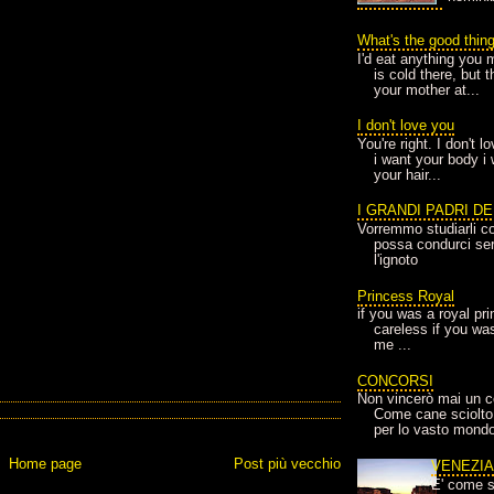
What's the good thin
I'd eat anything you 
is cold there, but 
your mother at...
I don't love you
You're right. I don't 
i want your body i
your hair...
I GRANDI PADRI D
Vorremmo studiarli co
possa condurci sere
l'ignoto
Princess Royal
if you was a royal pr
careless if you wa
me ...
CONCORSI
Non vincerò mai un c
Come cane sciolto
per lo vasto mondo
Home page
Post più vecchio
VENEZI
E' come s