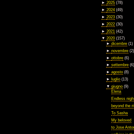
►
2025
(78)
►
2024
(49)
►
2023
(30)
►
2022
(30)
►
2021
(42)
▼
2020
(157)
►
dicembre
(1)
►
novembre
(2)
►
ottobre
(6)
►
settembre
(6
►
agosto
(8)
►
luglio
(13)
▼
giugno
(9)
Elena
Endless nigh
beyond the ri
To Sasha
My beloved
to Jose Anto