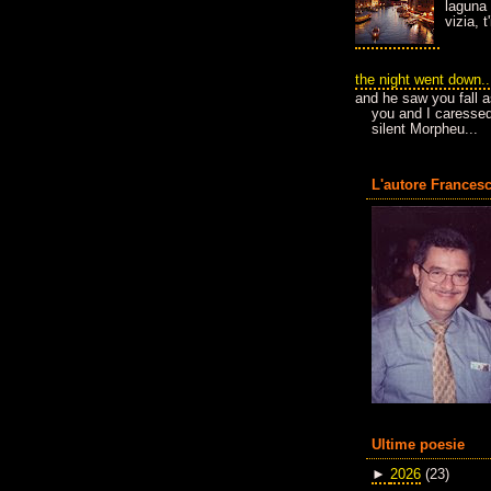
laguna 
vizia, 
the night went down..
and he saw you fall a
you and I caressed
silent Morpheu...
L'autore Francesc
Ultime poesie
►
2026
(23)