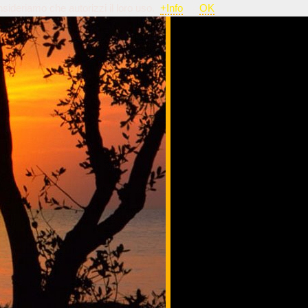
nsideriamo che autorizzi il loro uso.
+Info
OK