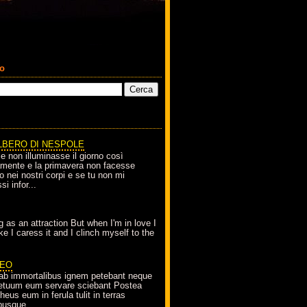
co
LBERO DI NESPOLE
le non illuminasse il giorno così
amente e la primavera non facesse
o nei nostri corpi e se tu non mi
si infor...
g as an attraction But when I'm in love I
e I caress it and I clinch myself to the
EO
ab immortalibus ignem petebant neque
petuum eum servare sciebant Postea
eus eum in ferula tulit in terras
busque...