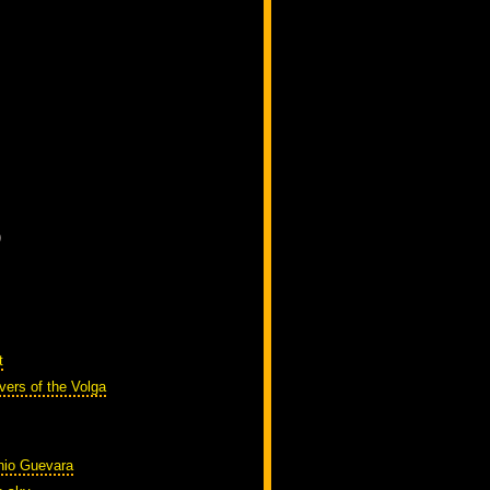
)
t
vers of the Volga
nio Guevara