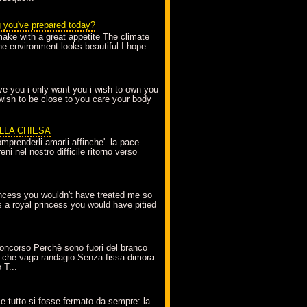
g you've prepared today?
make with a great appetite The climate
the environment looks beautiful I hope
love you i only want you i wish to own you
 wish to be close to you care your body
ELLA CHIESA
mprenderli amarli affinche' la pace
ni nel nostro difficile ritorno verso
incess you wouldn't have treated me so
s a royal princess you would have pitied
oncorso Perchè sono fuori del branco
 che vaga randagio Senza fissa dimora
 T...
A
e tutto si fosse fermato da sempre: la