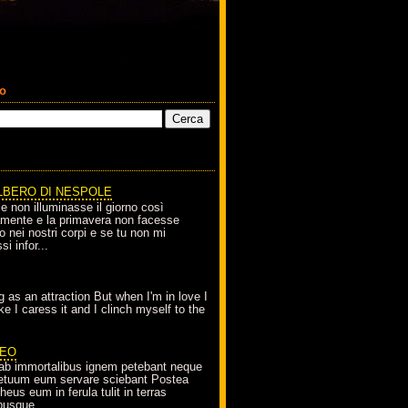
co
LBERO DI NESPOLE
le non illuminasse il giorno così
amente e la primavera non facesse
o nei nostri corpi e se tu non mi
si infor...
g as an attraction But when I'm in love I
e I caress it and I clinch myself to the
EO
ab immortalibus ignem petebant neque
petuum eum servare sciebant Postea
eus eum in ferula tulit in terras
busque...