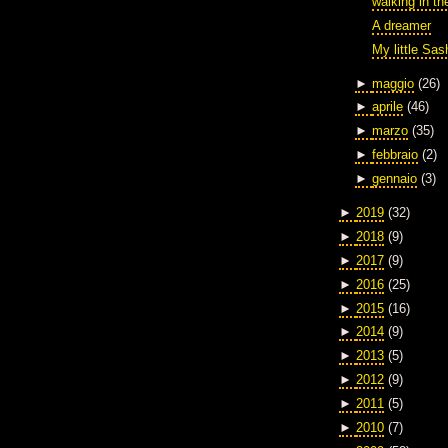
walking in th
A dreamer
My little Sas
►
maggio
(26)
►
aprile
(46)
►
marzo
(35)
►
febbraio
(2)
►
gennaio
(3)
►
2019
(32)
►
2018
(9)
►
2017
(9)
►
2016
(25)
►
2015
(16)
►
2014
(9)
►
2013
(5)
►
2012
(9)
►
2011
(5)
►
2010
(7)