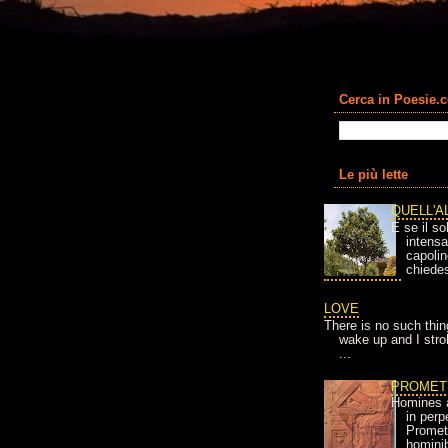
Cerca in Poesie.
Le più lette
QUELL'A
E se il so
intens
capolin
chiedes
LOVE
There is no such thin
wake up and I strok
...
PROMET
Homines 
in per
Prometh
homini