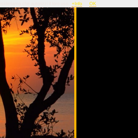
nsideriamo che autorizzi il loro uso.
+Info
OK