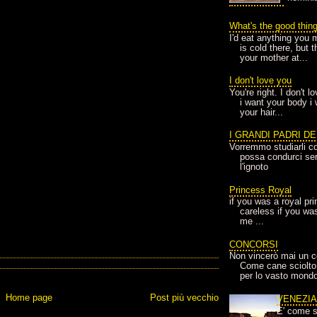
What's the good thin
I'd eat anything you 
is cold there, but 
your mother at...
I don't love you
You're right. I don't 
i want your body i
your hair...
I GRANDI PADRI D
Vorremmo studiarli co
possa condurci sere
l'ignoto
Princess Royal
if you was a royal pr
careless if you wa
me ...
CONCORSI
Non vincerò mai un c
Come cane sciolto
per lo vasto mondo
Home page
Post più vecchio
VENEZI
E' come s