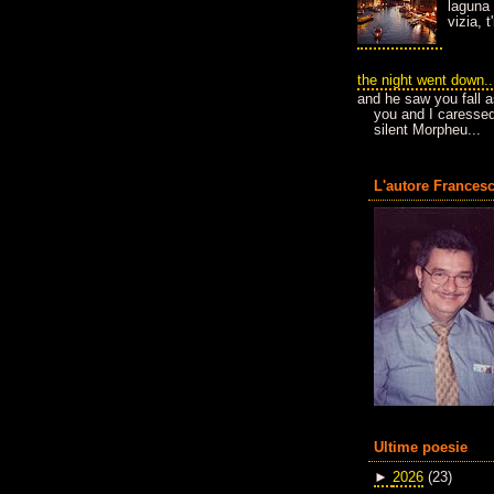
laguna 
vizia, 
the night went down..
and he saw you fall a
you and I caressed
silent Morpheu...
L'autore Francesc
Ultime poesie
►
2026
(23)