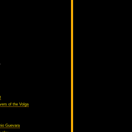
)
t
vers of the Volga
nio Guevara