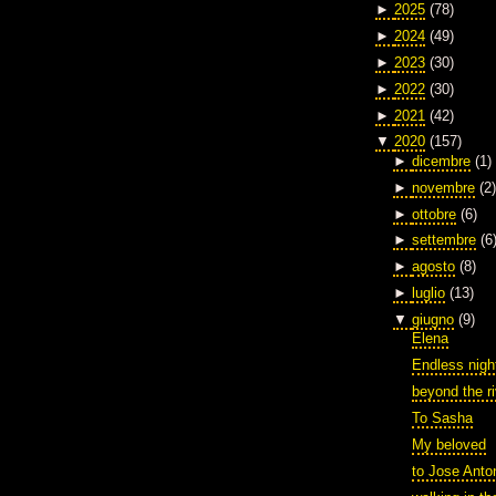
►
2025
(78)
►
2024
(49)
►
2023
(30)
►
2022
(30)
►
2021
(42)
▼
2020
(157)
►
dicembre
(1)
►
novembre
(2)
►
ottobre
(6)
►
settembre
(6
►
agosto
(8)
►
luglio
(13)
▼
giugno
(9)
Elena
Endless nigh
beyond the ri
To Sasha
My beloved
to Jose Anto