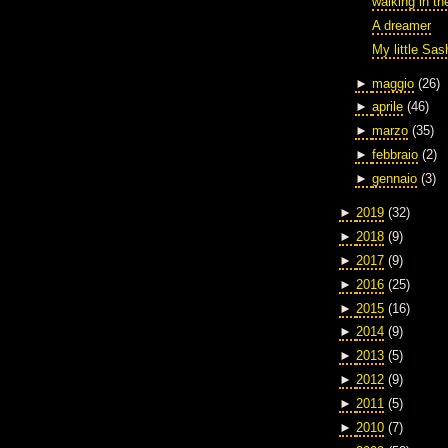
walking in th
A dreamer
My little Sas
►
maggio
(26)
►
aprile
(46)
►
marzo
(35)
►
febbraio
(2)
►
gennaio
(3)
►
2019
(32)
►
2018
(9)
►
2017
(9)
►
2016
(25)
►
2015
(16)
►
2014
(9)
►
2013
(5)
►
2012
(9)
►
2011
(5)
►
2010
(7)