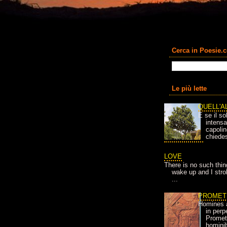
Cerca in Poesie.
Le più lette
QUELL'A
E se il so
intens
capolin
chiedes
LOVE
There is no such thin
wake up and I strok
...
PROMET
Homines 
in per
Prometh
homini