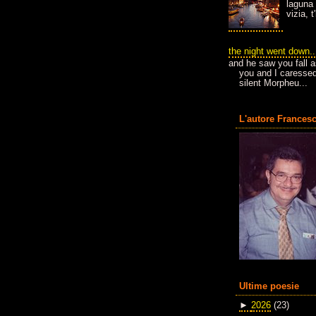
laguna 
vizia, 
the night went down..
and he saw you fall a
you and I caressed
silent Morpheu...
L'autore Francesc
Ultime poesie
►
2026
(23)