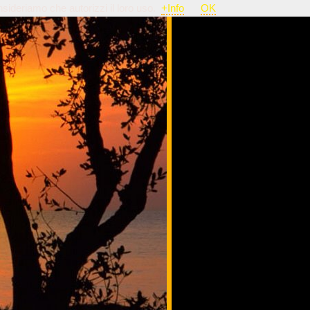
nsideriamo che autorizzi il loro uso.
+Info
OK