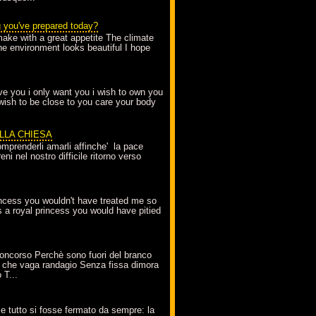
g you've prepared today?
make with a great appetite The climate
the environment looks beautiful I hope
love you i only want you i wish to own you
 wish to be close to you care your body
ELLA CHIESA
mprenderli amarli affinche' la pace
ni nel nostro difficile ritorno verso
incess you wouldn't have treated me so
s a royal princess you would have pitied
oncorso Perchè sono fuori del branco
 che vaga randagio Senza fissa dimora
 T...
A
e tutto si fosse fermato da sempre: la