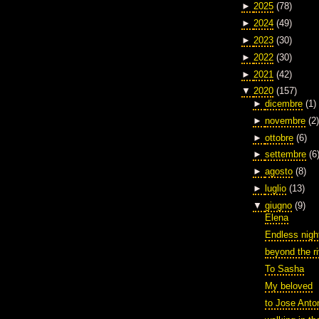
►
2025
(78)
►
2024
(49)
►
2023
(30)
►
2022
(30)
►
2021
(42)
▼
2020
(157)
►
dicembre
(1)
►
novembre
(2)
►
ottobre
(6)
►
settembre
(6
►
agosto
(8)
►
luglio
(13)
▼
giugno
(9)
Elena
Endless nigh
beyond the ri
To Sasha
My beloved
to Jose Anto