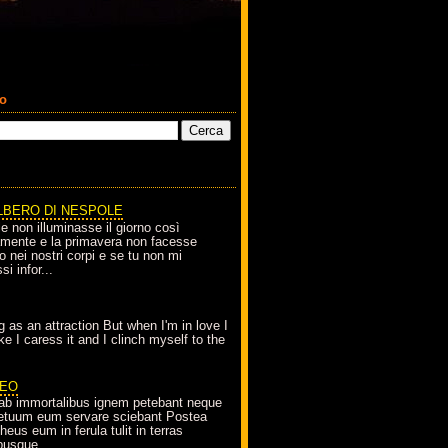
co
LBERO DI NESPOLE
le non illuminasse il giorno così
amente e la primavera non facesse
o nei nostri corpi e se tu non mi
si infor...
g as an attraction But when I'm in love I
e I caress it and I clinch myself to the
EO
ab immortalibus ignem petebant neque
petuum eum servare sciebant Postea
eus eum in ferula tulit in terras
busque...