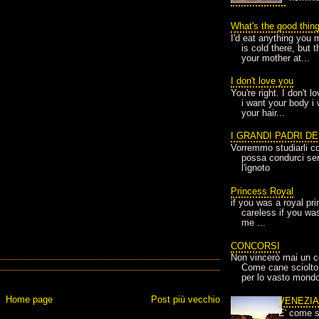
What's the good thin
I'd eat anything you 
is cold there, but 
your mother at...
I don't love you
You're right. I don't 
i want your body i
your hair...
I GRANDI PADRI D
Vorremmo studiarli co
possa condurci sere
l'ignoto
Princess Royal
if you was a royal pr
careless if you wa
me ...
CONCORSI
Non vincerò mai un c
Come cane sciolto
per lo vasto mondo
Home page
Post più vecchio
VENEZI
E' come s