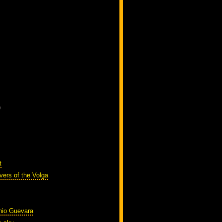
)
t
vers of the Volga
nio Guevara