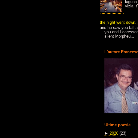
laguna 
vizia, 
the night went down..
and he saw you fall a
you and I caressed
silent Morpheu...
L'autore Francesc
Ultime poesie
►
2026
(23)