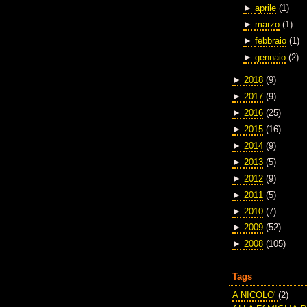
►
aprile
(1)
►
marzo
(1)
►
febbraio
(1)
►
gennaio
(2)
►
2018
(9)
►
2017
(9)
►
2016
(25)
►
2015
(16)
►
2014
(9)
►
2013
(5)
►
2012
(9)
►
2011
(5)
►
2010
(7)
►
2009
(52)
►
2008
(105)
Tags
A NICOLO'
(2)