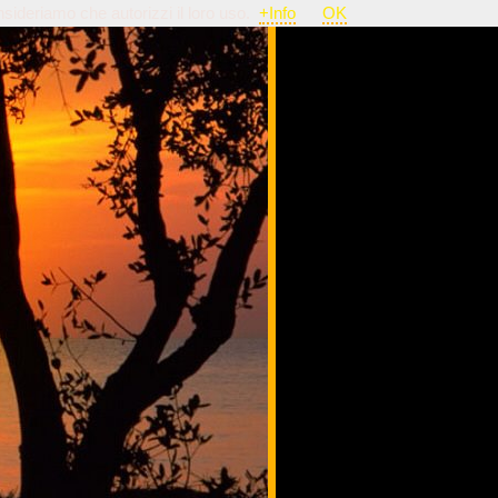
nsideriamo che autorizzi il loro uso.
+Info
OK