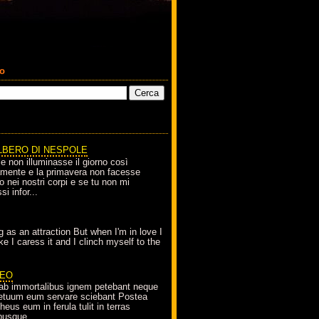
co
LBERO DI NESPOLE
le non illuminasse il giorno così
amente e la primavera non facesse
o nei nostri corpi e se tu non mi
si infor...
g as an attraction But when I'm in love I
e I caress it and I clinch myself to the
EO
ab immortalibus ignem petebant neque
petuum eum servare sciebant Postea
eus eum in ferula tulit in terras
busque...