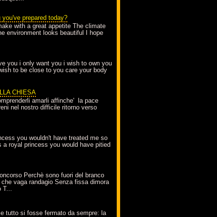
g you've prepared today?
make with a great appetite The climate
the environment looks beautiful I hope
love you i only want you i wish to own you
 wish to be close to you care your body
ELLA CHIESA
mprenderli amarli affinche' la pace
ni nel nostro difficile ritorno verso
incess you wouldn't have treated me so
s a royal princess you would have pitied
oncorso Perchè sono fuori del branco
 che vaga randagio Senza fissa dimora
 T...
A
e tutto si fosse fermato da sempre: la