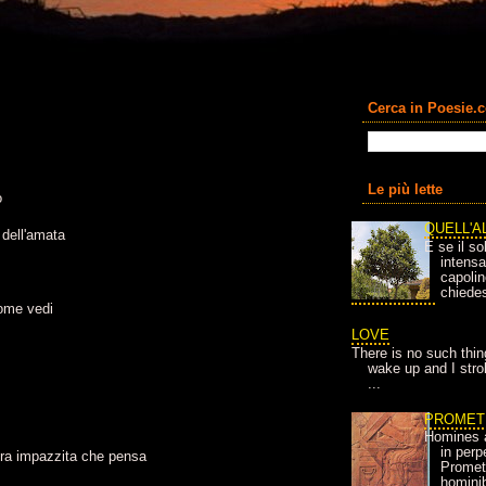
Cerca in Poesie.
Le più lette
o
QUELL'A
 dell'amata
E se il so
intens
capolin
chiedes
come vedi
LOVE
There is no such thin
wake up and I strok
...
PROMET
Homines 
in per
ra impazzita che pensa
Prometh
homini