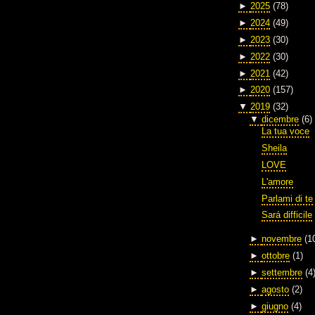
►
2025
(78)
►
2024
(49)
►
2023
(30)
►
2022
(30)
►
2021
(42)
►
2020
(157)
▼
2019
(32)
▼
dicembre
(6)
La tua voce
Sheila
LOVE
L'amore
Parlami di te
Sará difficile
►
novembre
(1
►
ottobre
(1)
►
settembre
(4
►
agosto
(2)
►
giugno
(4)