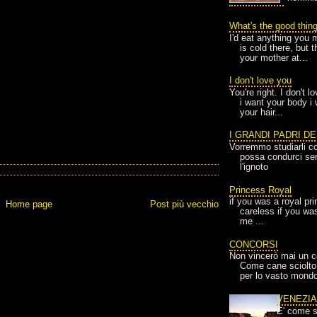
What's the good thin
I'd eat anything you 
is cold there, but 
your mother at...
I don't love you
You're right. I don't 
i want your body i
your hair...
I GRANDI PADRI D
Vorremmo studiarli co
possa condurci sere
l'ignoto
Princess Royal
if you was a royal pr
Home page
Post più vecchio
careless if you wa
me ...
CONCORSI
Non vincerò mai un c
Come cane sciolto
per lo vasto mondo
VENEZI
E' come s