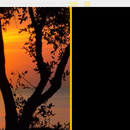
nsideriamo che autorizzi il loro uso.
+Info
OK