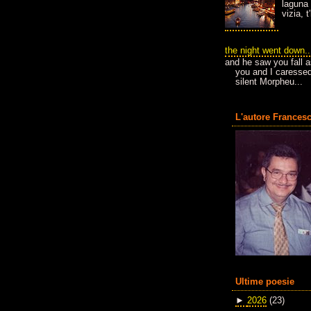
laguna 
vizia, 
the night went down..
and he saw you fall a
you and I caressed
silent Morpheu...
L'autore Francesc
Ultime poesie
►
2026
(23)