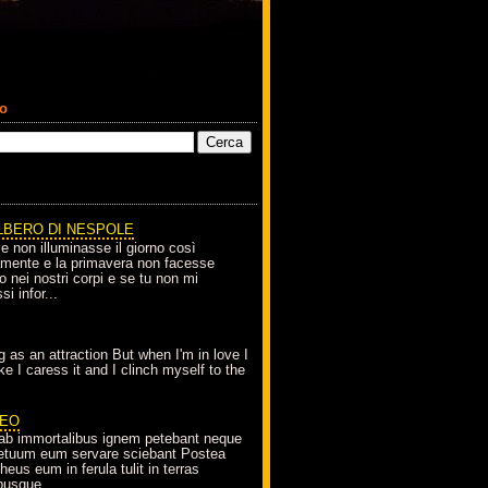
co
LBERO DI NESPOLE
le non illuminasse il giorno così
amente e la primavera non facesse
o nei nostri corpi e se tu non mi
si infor...
g as an attraction But when I'm in love I
e I caress it and I clinch myself to the
EO
ab immortalibus ignem petebant neque
petuum eum servare sciebant Postea
eus eum in ferula tulit in terras
busque...