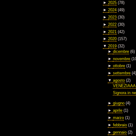
►
2025
(78)
►
2024
(49)
►
2023
(30)
►
2022
(30)
►
2021
(42)
►
2020
(157)
▼
2019
(32)
►
dicembre
(6)
►
novembre
(1
►
ottobre
(1)
►
settembre
(4
▼
agosto
(2)
VENEZIAAA
Signora in ne
►
giugno
(4)
►
aprile
(1)
►
marzo
(1)
►
febbraio
(1)
►
gennaio
(2)