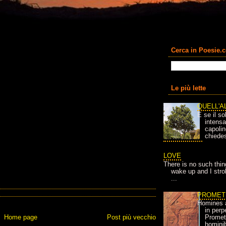
Cerca in Poesie.
Le più lette
QUELL'A
E se il so
intens
capolin
chiedes
LOVE
There is no such thin
wake up and I strok
...
PROMET
Homines 
in per
Home page
Post più vecchio
Prometh
homini