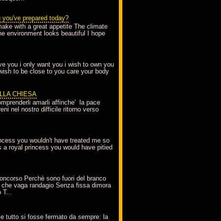
g you've prepared today?
make with a great appetite The climate
the environment looks beautiful I hope
love you i only want you i wish to own you
 wish to be close to you care your body
ELLA CHIESA
mprenderli amarli affinche' la pace
ni nel nostro difficile ritorno verso
incess you wouldn't have treated me so
s a royal princess you would have pitied
oncorso Perchè sono fuori del branco
 che vaga randagio Senza fissa dimora
 T...
A
e tutto si fosse fermato da sempre: la