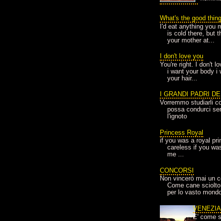
What's the good thin
I'd eat anything you 
is cold there, but 
your mother at...
I don't love you
You're right. I don't 
i want your body i
your hair...
I GRANDI PADRI D
Vorremmo studiarli co
possa condurci sere
l'ignoto
Princess Royal
if you was a royal pr
careless if you wa
me ...
CONCORSI
Non vincerò mai un c
Come cane sciolto
per lo vasto mondo
VENEZI
E' come s