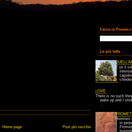
Cerca in Poesie.
Le più lette
QUELL'A
E se il so
intens
capolin
chiedes
LOVE
There is no such thin
wake up and I strok
...
PROMET
Homines 
in per
Home page
Post più vecchio
Prometh
homini