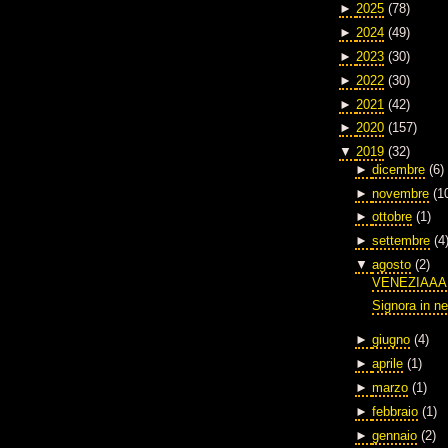
►
2025
(78)
►
2024
(49)
►
2023
(30)
►
2022
(30)
►
2021
(42)
►
2020
(157)
▼
2019
(32)
►
dicembre
(6)
►
novembre
(1
►
ottobre
(1)
►
settembre
(4
▼
agosto
(2)
VENEZIAAA
Signora in ne
►
giugno
(4)
►
aprile
(1)
►
marzo
(1)
►
febbraio
(1)
►
gennaio
(2)