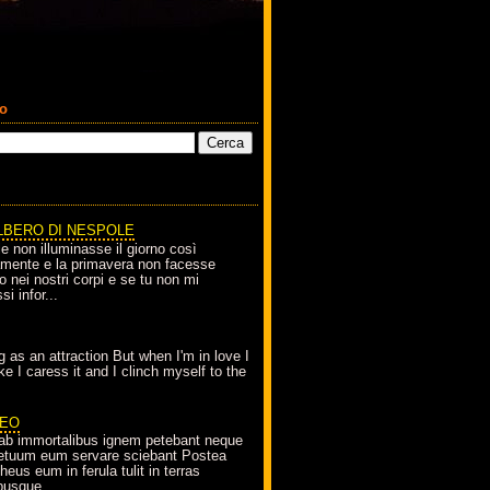
co
LBERO DI NESPOLE
le non illuminasse il giorno così
amente e la primavera non facesse
o nei nostri corpi e se tu non mi
si infor...
g as an attraction But when I'm in love I
e I caress it and I clinch myself to the
EO
ab immortalibus ignem petebant neque
petuum eum servare sciebant Postea
eus eum in ferula tulit in terras
busque...