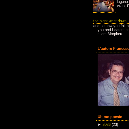
laguna 
vizia, 
the night went down..
and he saw you fall a
you and I caressed
silent Morpheu...
L'autore Francesc
Ultime poesie
►
2026
(23)