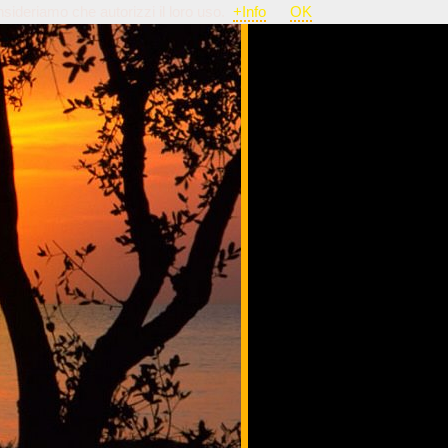
nsideriamo che autorizzi il loro uso.
+Info
OK