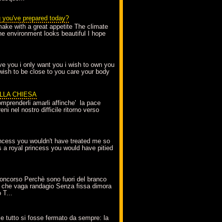
g you've prepared today?
make with a great appetite The climate
the environment looks beautiful I hope
love you i only want you i wish to own you
 wish to be close to you care your body
ELLA CHIESA
mprenderli amarli affinche' la pace
ni nel nostro difficile ritorno verso
incess you wouldn't have treated me so
s a royal princess you would have pitied
oncorso Perchè sono fuori del branco
 che vaga randagio Senza fissa dimora
 T...
A
e tutto si fosse fermato da sempre: la