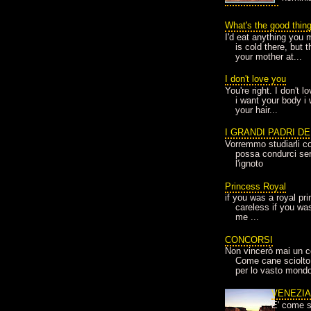
What's the good thin
I'd eat anything you 
is cold there, but 
your mother at...
I don't love you
You're right. I don't 
i want your body i
your hair...
I GRANDI PADRI D
Vorremmo studiarli co
possa condurci sere
l'ignoto
Princess Royal
if you was a royal pr
careless if you wa
me ...
CONCORSI
Non vincerò mai un c
Come cane sciolto
per lo vasto mondo
VENEZI
E' come s