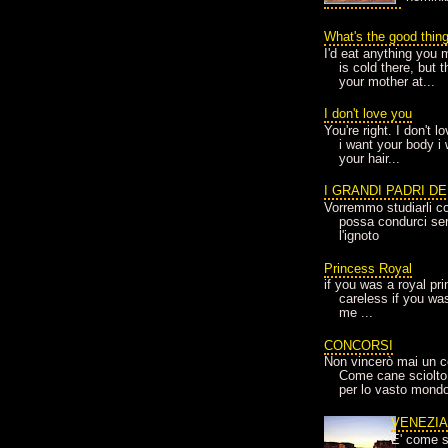
What's the good thin
I'd eat anything you 
is cold there, but 
your mother at...
I don't love you
You're right. I don't 
i want your body i
your hair...
I GRANDI PADRI D
Vorremmo studiarli co
possa condurci sere
l'ignoto
Princess Royal
if you was a royal pr
careless if you wa
me ...
CONCORSI
Non vincerò mai un c
Come cane sciolto
per lo vasto mondo
VENEZI
E' come s