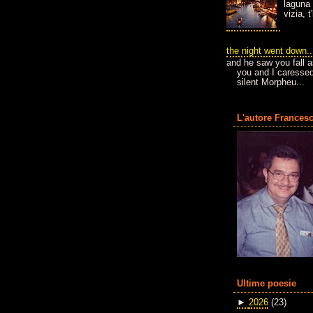
laguna 
vizia, 
the night went down..
and he saw you fall a
you and I caressed
silent Morpheu...
L'autore Francesc
Ultime poesie
►
2026
(23)