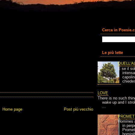
Cerca in Poesie.
Le più lette
QUELL'A
E se il so
intens
capolin
chiedes
LOVE
There is no such thin
wake up and I strok
...
Home page
Post più vecchio
PROMET
Homines 
in per
Prometh
homini