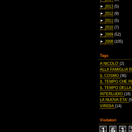
►
2013
(5)
►
2012
(9)
►
2011
(5)
►
2010
(7)
►
2009
(52)
►
2008
(105)
Tags
A NICOLO'
(2)
ALLA FAMIGLIA 
IL COSMO
(36)
IL TEMPO CHE 
IL TEMPO DELL
INTERLUDIO
(18)
LA NUOVA ETA'
(5
VIRIDIA
(14)
Visitatori
1
6
1