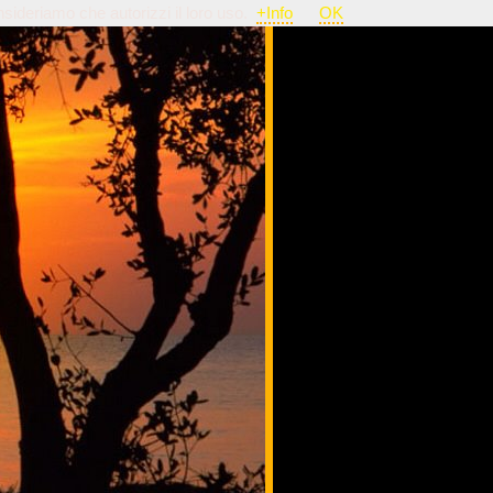
nsideriamo che autorizzi il loro uso.
+Info
OK