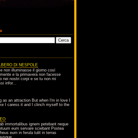
co
LBERO DI NESPOLE
le non illuminasse il giorno così
amente e la primavera non facesse
o nei nostri corpi e se tu non mi
si infor...
g as an attraction But when I'm in love I
e I caress it and I clinch myself to the
EO
ab immortalibus ignem petebant neque
petuum eum servare sciebant Postea
eus eum in ferula tulit in terras
busque...