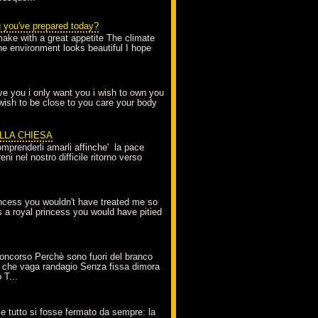
g you've prepared today?
make with a great appetite The climate
the environment looks beautiful I hope
love you i only want you i wish to own you
 wish to be close to you care your body
ELLA CHIESA
mprenderli amarli affinche' la pace
ni nel nostro difficile ritorno verso
incess you wouldn't have treated me so
s a royal princess you would have pitied
oncorso Perchè sono fuori del branco
 che vaga randagio Senza fissa dimora
 T...
A
e tutto si fosse fermato da sempre: la