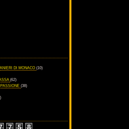
RANIERI DI MONACO
(10)
PASSA
(62)
A PASSIONE
(38)
)
7
7
5
8