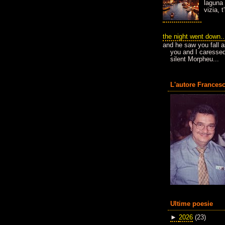
laguna 
vizia, 
the night went down..
and he saw you fall a
you and I caressed
silent Morpheu...
L'autore Francesc
Ultime poesie
►
2026
(23)