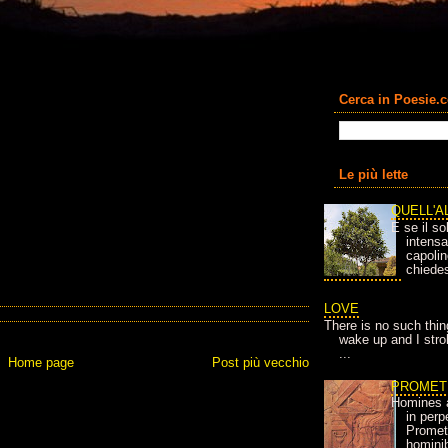
Cerca in Poesie.
Le più lette
QUELL'A
E se il so
intens
capolin
chiedes
LOVE
There is no such thin
wake up and I strok
...
Home page
Post più vecchio
PROMET
Homines 
in per
Prometh
homini