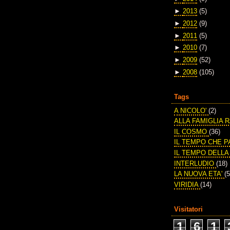
►
2013
(5)
►
2012
(9)
►
2011
(5)
►
2010
(7)
►
2009
(52)
►
2008
(105)
Tags
A NICOLO'
(2)
ALLA FAMIGLIA 
IL COSMO
(36)
IL TEMPO CHE 
IL TEMPO DELL
INTERLUDIO
(18)
LA NUOVA ETA'
(5
VIRIDIA
(14)
Visitatori
1
6
1