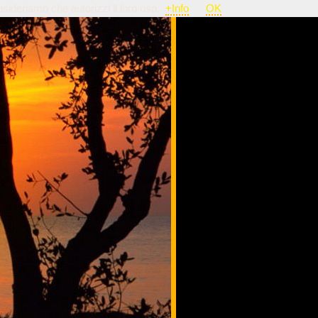
nsideriamo che autorizzi il loro uso.
+Info
OK