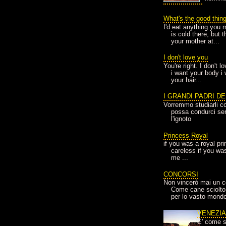
What's the good thin
I'd eat anything you 
is cold there, but 
your mother at...
I don't love you
You're right. I don't 
i want your body i
your hair...
I GRANDI PADRI D
Vorremmo studiarli co
possa condurci sere
l'ignoto
Princess Royal
if you was a royal pr
careless if you wa
me ...
CONCORSI
Non vincerò mai un c
Come cane sciolto
per lo vasto mondo
VENEZI
E' come s