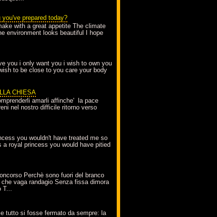
g you've prepared today?
make with a great appetite The climate
the environment looks beautiful I hope
love you i only want you i wish to own you
 wish to be close to you care your body
ELLA CHIESA
mprenderli amarli affinche' la pace
ni nel nostro difficile ritorno verso
incess you wouldn't have treated me so
s a royal princess you would have pitied
oncorso Perchè sono fuori del branco
 che vaga randagio Senza fissa dimora
 T...
A
e tutto si fosse fermato da sempre: la