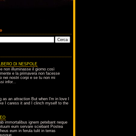
co
LBERO DI NESPOLE
le non illuminasse il giorno così
amente e la primavera non facesse
o nei nostri corpi e se tu non mi
si infor...
g as an attraction But when I'm in love I
e I caress it and I clinch myself to the
EO
ab immortalibus ignem petebant neque
petuum eum servare sciebant Postea
eus eum in ferula tulit in terras
busque...