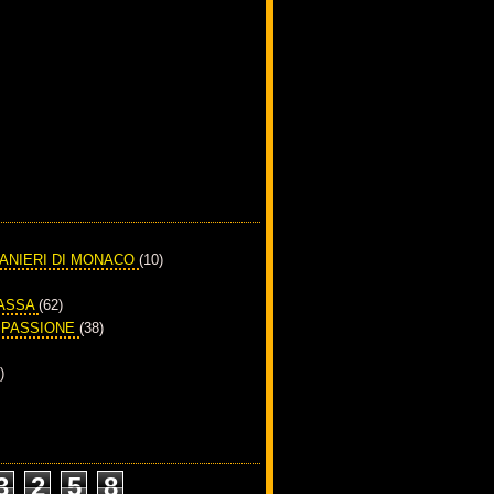
RANIERI DI MONACO
(10)
PASSA
(62)
A PASSIONE
(38)
)
3
2
5
8