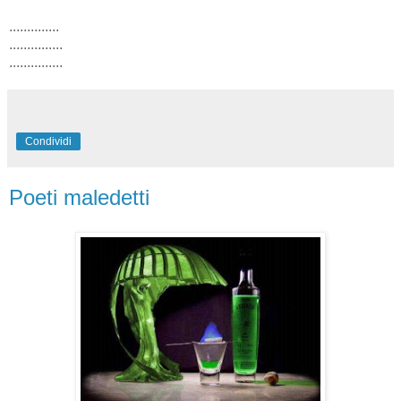
..............
...............
...............
Condividi
Poeti maledetti