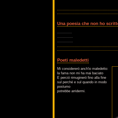
Una poesia che non ho scritt
..............
...............
...............
Poeti maledetti
Mi considereró anch'io maledetto:
la fama non mi ha mai baciato
E perció rimugineró fino alla fine
sul perché e sul quando in modo
postumo
potrebbe arridermi.