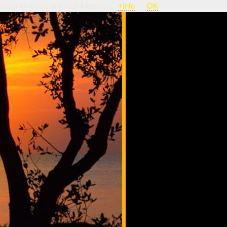
nsideriamo che autorizzi il loro uso.
+Info
OK