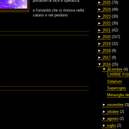
portatore di luce e speranza
►
2025
(78)
►
2024
(49)
e l'umanità che si rinnova nella
catarsi e nel perdono
►
2023
(30)
►
2022
(30)
►
2021
(42)
►
2020
(157)
►
2019
(32)
►
2018
(9)
►
2017
(9)
▼
2016
(25)
▼
dicembre
(4)
CARRIE FI
Solarium
Supercigno
Meraviglia de
►
novembre
(3)
►
ottobre
(2)
►
agosto
(2)
►
luglio
(2)