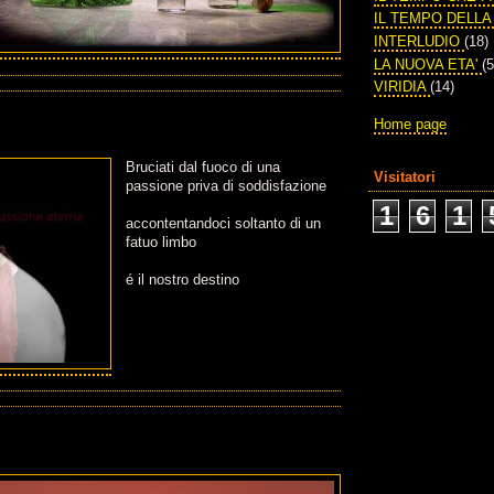
IL TEMPO DELL
INTERLUDIO
(18)
LA NUOVA ETA'
(5
VIRIDIA
(14)
Home page
Bruciati dal fuoco di una
Visitatori
passione priva di soddisfazione
1
6
1
accontentandoci soltanto di un
fatuo limbo
é il nostro destino