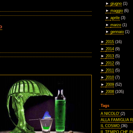
►
giugno
(1)
►
maggio
(6)
►
aprile
(3)
►
marzo
(1)
o
►
gennaio
(1)
►
2015
(16)
►
2014
(9)
►
2013
(5)
►
2012
(9)
►
2011
(5)
►
2010
(7)
►
2009
(52)
►
2008
(105)
Tags
A NICOLO'
(2)
ALLA FAMIGLIA 
IL COSMO
(36)
IL TEMPO CHE 