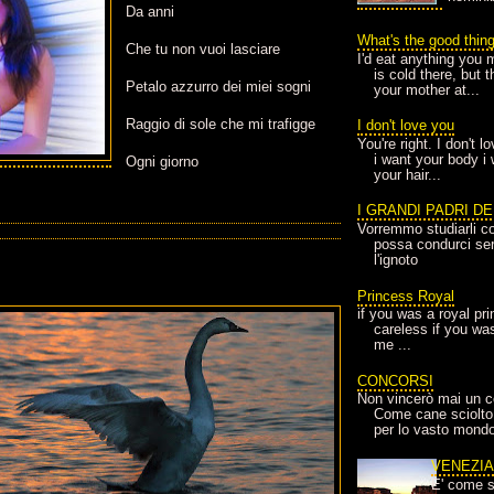
Da anni
What's the good thin
Che tu non vuoi lasciare
I'd eat anything you 
is cold there, but 
Petalo azzurro dei miei sogni
your mother at...
Raggio di sole che mi trafigge
I don't love you
You're right. I don't 
i want your body i
Ogni giorno
your hair...
I GRANDI PADRI D
Vorremmo studiarli co
possa condurci sere
l'ignoto
Princess Royal
if you was a royal pr
careless if you wa
me ...
CONCORSI
Non vincerò mai un c
Come cane sciolto
per lo vasto mondo
VENEZI
E' come s