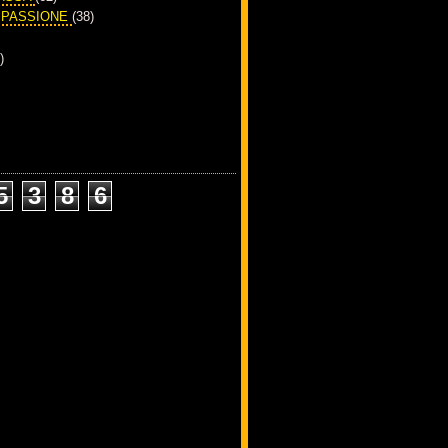
A PASSIONE
(38)
)
5
3
8
6