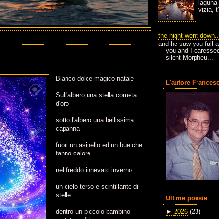
laguna 
vizia, 
the night went down..
and he saw you fall a
you and I caressed
silent Morpheu...
Bianco dolce magico natale
L'autore Francesc
Sull'albero una stella cometa
d'oro
sotto l'albero una bellissima
capanna
fuori un asinello ed un bue che
fanno calore
nel freddo innevato inverno
un cielo terso e scintillante di
stelle
Ultime poesie
dentro un piccolo bambino
►
2026
(23)