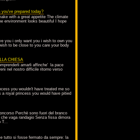
g you've prepared today?
make with a great appetite The climate
the environment looks beautiful I hope
love you i only want you i wish to own you
 wish to be close to you care your body
ELLA CHIESA
mprenderli amarli affinche' la pace
ni nel nostro difficile ritorno verso
incess you wouldn't have treated me so
s a royal princess you would have pitied
oncorso Perchè sono fuori del branco
 che vaga randagio Senza fissa dimora
 T...
A
e tutto si fosse fermato da sempre: la