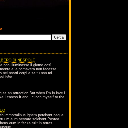
co
LBERO DI NESPOLE
le non illuminasse il giorno così
amente e la primavera non facesse
o nei nostri corpi e se tu non mi
si infor...
g as an attraction But when I'm in love I
e I caress it and I clinch myself to the
EO
ab immortalibus ignem petebant neque
petuum eum servare sciebant Postea
eus eum in ferula tulit in terras
busque...