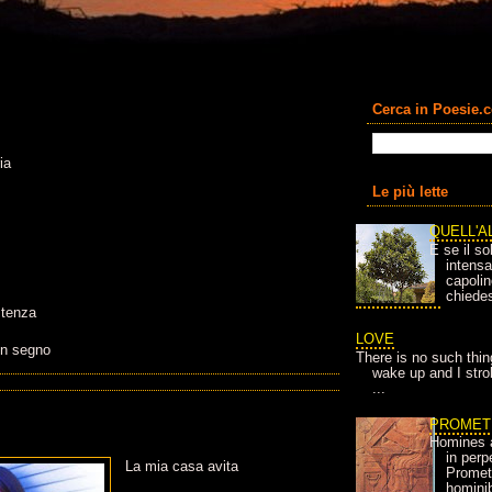
Cerca in Poesie.
ia
Le più lette
QUELL'A
E se il so
intens
capolin
chiedes
stenza
LOVE
 un segno
There is no such thin
wake up and I strok
...
PROMET
Homines 
in per
La mia casa avita
Prometh
homini