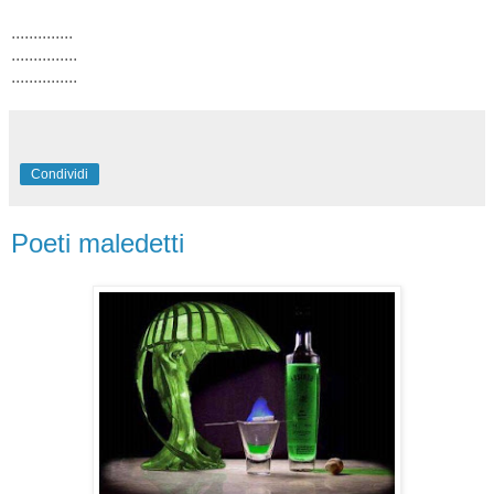
..............
...............
...............
Condividi
Poeti maledetti