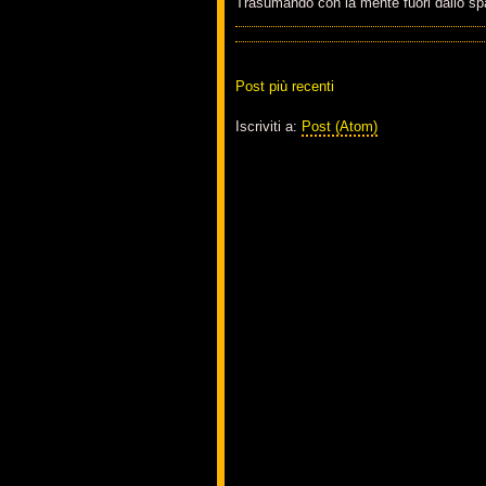
Trasumando con la mente fuori dallo spaz
Post più recenti
Iscriviti a:
Post (Atom)