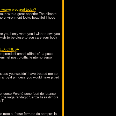
g you've prepared today?
make with a great appetite The climate
the environment looks beautiful I hope
love you i only want you i wish to own you
 wish to be close to you care your body
ELLA CHIESA
mprenderli amarli affinche' la pace
ni nel nostro difficile ritorno verso
incess you wouldn't have treated me so
s a royal princess you would have pitied
oncorso Perchè sono fuori del branco
 che vaga randagio Senza fissa dimora
 T...
A
e tutto si fosse fermato da sempre: la