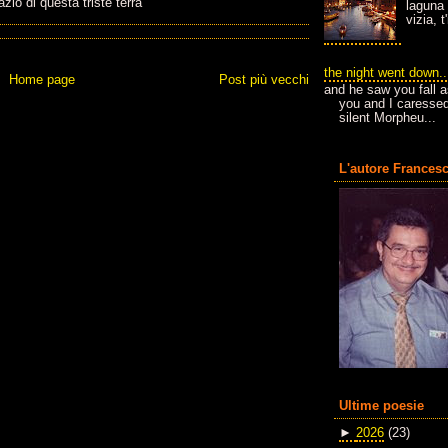
io di questa triste terra
laguna 
vizia, 
the night went down..
Home page
Post più vecchi
and he saw you fall a
you and I caressed
silent Morpheu...
L'autore Francesc
Ultime poesie
►
2026
(23)