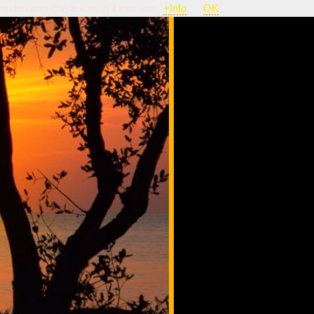
nsideriamo che autorizzi il loro uso.
+Info
OK