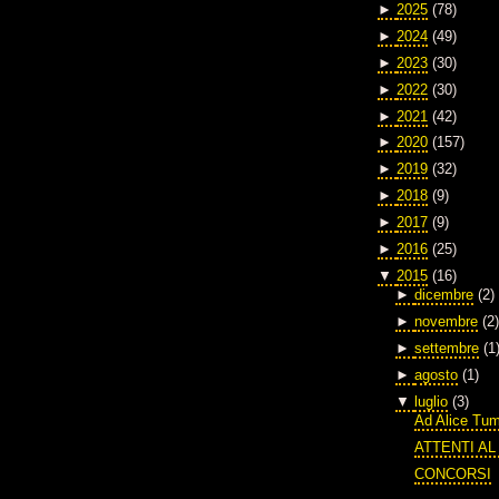
►
2025
(78)
►
2024
(49)
►
2023
(30)
►
2022
(30)
►
2021
(42)
►
2020
(157)
►
2019
(32)
►
2018
(9)
►
2017
(9)
►
2016
(25)
▼
2015
(16)
►
dicembre
(2)
►
novembre
(2)
►
settembre
(1
►
agosto
(1)
▼
luglio
(3)
Ad Alice Tum
ATTENTI AL
CONCORSI