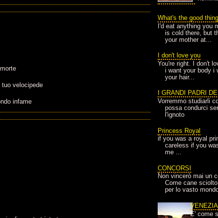
What's the good thin
I'd eat anything you 
is cold there, but 
your mother at...
I don't love you
You're right. I don't 
 morte
i want your body i
your hair...
l tuo velocipede
I GRANDI PADRI D
Vorremmo studiarli co
ondo infame
possa condurci sere
l'ignoto
Princess Royal
if you was a royal pr
careless if you wa
me ...
CONCORSI
Non vincerò mai un c
Come cane sciolto
per lo vasto mondo
VENEZI
E' come s