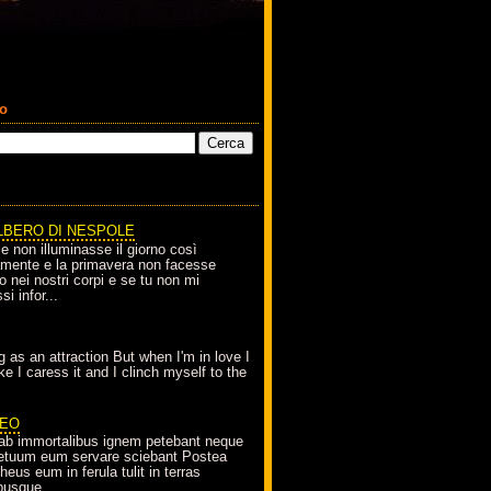
co
LBERO DI NESPOLE
le non illuminasse il giorno così
amente e la primavera non facesse
o nei nostri corpi e se tu non mi
si infor...
g as an attraction But when I'm in love I
e I caress it and I clinch myself to the
EO
ab immortalibus ignem petebant neque
petuum eum servare sciebant Postea
eus eum in ferula tulit in terras
busque...