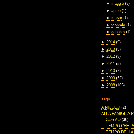
►
maggio
(3)
►
aprile
(1)
►
marzo
(1)
►
febbraio
(1)
►
gennaio
(1)
►
2014
(9)
►
2013
(5)
►
2012
(9)
►
2011
(5)
►
2010
(7)
►
2009
(52)
►
2008
(105)
Tags
A NICOLO'
(2)
ALLA FAMIGLIA 
IL COSMO
(36)
IL TEMPO CHE 
IL TEMPO DELL