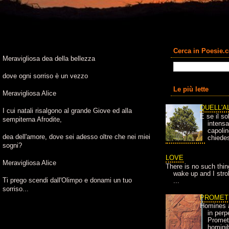
Cerca in Poesie.
Meravigliosa dea della bellezza
dove ogni sorriso è un vezzo
Le più lette
Meravigliosa Alice
QUELL'A
I cui natali risalgono al grande Giove ed alla
E se il so
sempiterna Afrodite,
intens
capolin
dea dell'amore, dove sei adesso oltre che nei miei
chiedes
sogni?
LOVE
Meravigliosa Alice
There is no such thin
wake up and I strok
Ti prego scendi dall'Olimpo e donami un tuo
...
sorriso...
PROMET
Homines 
in per
Prometh
homini